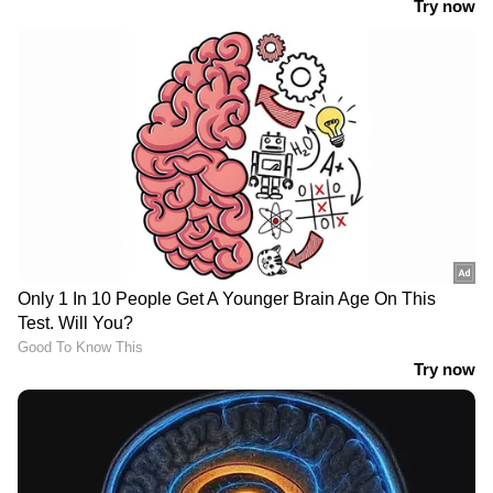
ഇതാ ഒരു വെറെെറ്റി മിനി ബ്രെഡ് പിസ്സ ;
ഈസി റെസിപ്പി