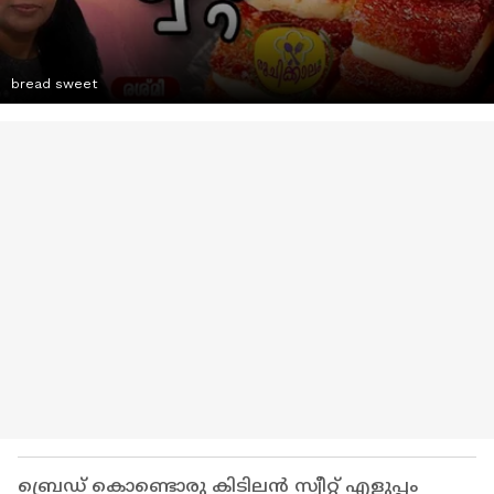
bread sweet
ബ്രെഡ് കൊണ്ടൊരു കിടിലൻ സ്വീറ്റ് എളുപ്പം