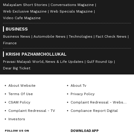
Malayalam Short Stories
Conversations Magazine
Web Exclusive Magazine
Web Specials Magazine
Video Cafe Magazine
BUSINESS
Business News
Automobile News
Technologies
Fact Check News
Finance
KRISHI PAZHAMCHOLLUKAL
Pravasi Malayali World, News & Life Updates
Gulf Round Up
Dear Big Ticket
About Website
About Tv
Terms Of Use
Privacy Policy
CSAM Policy
Complaint Redressal - Website
Complaint Redressal - TV
Compliance Report Digital
Investors
FOLLOW US ON
DOWNLOAD APP