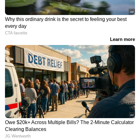
RECOMMENDED STORIES
ദിവസവും ഒരു തക്കാളി
ദിവസവും ഇളനീർ
കഴിച്ചോളൂ; ഗുണങ്ങൾ
കുടിക്കുന്നതിന്റെ
നിരവധിയാണ്
അതിശയിപ്പിക്കുന്ന 5
ഗുണങ്ങൾ
വീട്ടിൽ ബ്രെഡ് ഇരിപ്പുണ്ടോ? എങ്കിൽ
കിടിലനൊരു സ്വീറ്റ് തയ്യാറാക്കിയാലോ?. ബ്രെഡ്
ഉപയോ​ഗിച്ച് വളരെ കുറച്ച് ചേരുവകൾ കൊണ്ട്