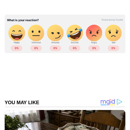
Add Asianetnews as a Preferred
Source
LATEST VIDEOS
ABOUT THE AUTHOR
Web Desk
WD
Published :
Aug 07 2024, 05:10 PM IST
Follow Us