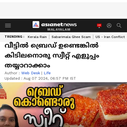
MALAYALAM
TRENDING :
Kerala Rain
Sabarimala Ghee Scam
US - Iran Conflict
വീട്ടിൽ ബ്രെഡ് ഉണ്ടെങ്കിൽ
കിടിലനൊരു സ്വീറ്റ് എളുപ്പം
തയ്യാറാക്കാം
Author :
Web Desk
|
Life
Updated :
Aug 07 2024, 06:57 PM IST