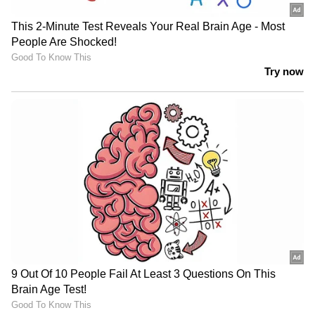
ഗാണ് ഇനി തയ്യാറാക്കേണ്ടത്. പാല് ചൂടായി
കഴിയുമ്പോൾ അതിലേക്ക് ആവശ്യത്തിന്
പാൽപ്പൊടിയും കുറച്ചു പഞ്ചസാരയും
ചേർത്തുകൊടുത്ത നന്നായിട്ട് തിളപ്പിച്ച്
കുറുക്കിയെടുക്കുക. ഈ ഒരു മിക്സ്
ബ്രെഡിന്റെ നടുവിലായിട്ട് വച്ച് കൊടുക്കുക.
ശേഷം മറ്റൊരു ബ്രെഡ് അതിന് മുകളിൽ വച്ച്
കൊടുക്കുക. ബ്രെഡ് കൊണ്ടുള്ള സ്വീറ്റ്
തയ്യാറായി.