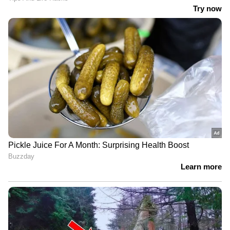
ഒരു പാനിൽ 3-4 സ്കൂപ്പുകൾ വാനില
ഐസ്‌ക്രീം ചേർക്കുക. ബ്രെഡ് ഐസ്‌ക്രീമിൽ
മുക്കി പാനിൽ വയ്ക്കുക. പാനിൽ വെണ്ണ
പുരട്ടുക. ബ്രെഡ് ഐസ്‌ക്രീമിൽ മുക്കി ഇരു
വശങ്ങളും മൊരിച്ചെടുക്കുക. വളരെ അധികം
മൊരിയേണ്ട ആവശ്യമില്ല. ബ്രൗൺ നിറം
ആവുമ്പോൾ മറ്റൊരു പ്ലേറ്റിലേയ്ക്ക് മാറ്റുക.
ശേഷം അതിന്റെ പുറത്ത് ഒരു സ്പൂൺ