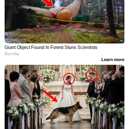
ഐസ്ക്രീമും വയ്ക്കാം ഫ്രഞ്ച് ടോസ്റ്റ് തയ്യാർ.
ശരീരഭാരം കുറയ്ക്കാൻ ഡയറ്റിലാണോ?
എങ്കിൽ ഈ ഹെൽത്തി പുട്ട് കഴിച്ചോളൂ