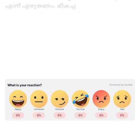
എന്ന് എഴുതണം. മികച്ച
പാചകക്കുറിപ്പുകൾ രുചിക്കാലം
പ്രസിദ്ധീകരിക്കും.
LATEST VIDEOS
ABOUT THE AUTHOR
Web Desk
WD