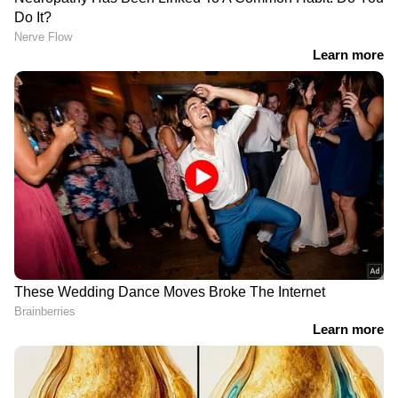
RECOMMENDED STORIES
ഐസ്ക്രീം ഇഷ്ടമില്ലാത്ത ആരാ അല്ലേ?