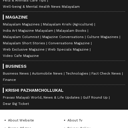
Pets & Animals Care Tips
Well-being & Mental Health News Malayalam
MAGAZINE
Malayalam Magazines
Malayalam Krishi (Agriculture)
India Art Magazine Malayalam
Malayalam Books
Malayalam Columnist
Magazine Conversations
Culture Magazines
Malayalam Short Stories
Conversations Magazine
Web Exclusive Magazine
Web Specials Magazine
Video Cafe Magazine
BUSINESS
Business News
Automobile News
Technologies
Fact Check News
Finance
KRISHI PAZHAMCHOLLUKAL
Pravasi Malayali World, News & Life Updates
Gulf Round Up
Dear Big Ticket
About Website
About Tv