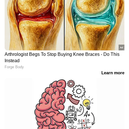
ഐസ്ക്രീം ഇഷ്ടമുള്ള എല്ലാവർക്കും വളരെ
എളുപ്പത്തിൽ ഉണ്ടാക്കാൻ കഴിയുന്ന ഒരു
റെസിപ്പി ആണ്. ഇതിന് ബ്രെഡും വാനില
ഐസ്ക്രീമും മാത്രമേ ആവശ്യമുള്ളൂ.
കരളിന്റെ ആരോഗ്യത്തിന്
ഗർഭകാലത്ത് സ്ത്രീകൾ
ഗ്രീൻ ടീ മികച്ചതോ?
നിർബന്ധമായും
പ്രധാനമായും
കഴിക്കേണ്ട 7 പഴങ്ങൾ
അറിയേണ്ടത്
സ്തനാർബുദ സാധ്യത
സന്ധിവേദന അകറ്റാൻ
കുറയ്ക്കാൻ
നിർബന്ധമായും
സഹായിക്കുന്ന 5 പ്രധാന
കഴിക്കേണ്ട 7 ഭക്ഷണങ്ങൾ
ഭക്ഷണങ്ങൾ