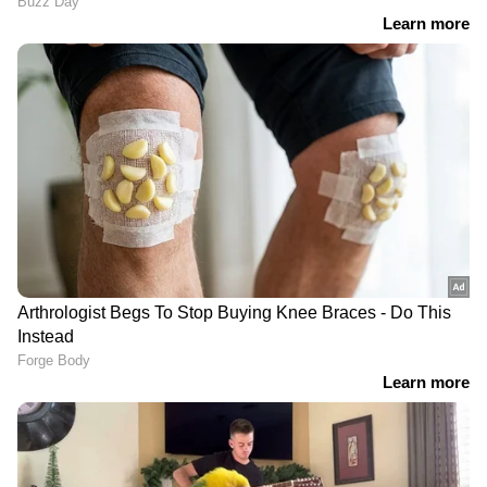
RECOMMENDED STORIES
2. മുളപ്പിച്ച പയര്‍
കഠിനമായ തലവേദന
ഭക്ഷണത്തിന് ശേഷം
അകറ്റാൻ കുടിക്കേണ്ട 7
അൽപം പെരുജീരകം
മുളപ്പിച്ച പയറില്‍ പ്രോട്ടീന്‍, ഫൈബർ,
പാനീയങ്ങൾ
കഴിച്ചോളൂ, കാരണം
വിറ്റാമിനുകൾ, പൊട്ടാസ്യം, ഫോസ്ഫറസ്,
മഗ്നീഷ്യം, കാർബോഹൈഡ്രേറ്റ്, ഫോളേറ്റ്, ആന്റി
ഓക്‌സിഡന്റുകൾ എന്നിവ
അടങ്ങിയിരിക്കുന്നു. മുളപ്പിച്ച പയറിന്‍റെ
ഗ്ലൈസമിക് സൂചിക കുറവാണ്. ഇവ