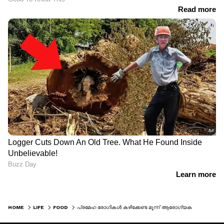
HOME
LIFE
FOOD
പ്രമേഹ രോഗികള്‍ കഴിക്കേണ്ട മൂന്ന് ആരോഗ്യകരമായ ലഘുഭക്ഷണങ്ങൾ