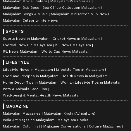
Malayalam Movie Trailers
Malayalam Web Series
Malayalam Bigg Boss
Box Office Collection Malayalam
Malayalam Songs & Music
Malayalam Miniscreen & TV News
Malayalam Celebrity Interviews
SPORTS
Sports News in Malayalam
Cricket News in Malayalam
Football News in Malayalam
ISL News Malayalam
IPL News Malayalam
World Cup News Malayalam
LIFESTYLE
Lifestyle News in Malayalam
Lifestyle Tips in Malayalam
Food and Recipes in Malayalam
Health News in Malayalam
Home Decor Tips in Malayalam
Woman Lifestyle Tips in Malayalam
Pets & Animals Care Tips
Well-being & Mental Health News Malayalam
MAGAZINE
Malayalam Magazines
Malayalam Krishi (Agriculture)
India Art Magazine Malayalam
Malayalam Books
Malayalam Columnist
Magazine Conversations
Culture Magazines