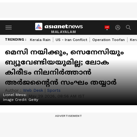
MALAYALAM
TRENDING :
Kerala Rain
US - Iran Conflict
Operation Toofan
Ker
മെസി നയിക്കും, സെനേസിയും
ബ്യുവേണ്ടിയയുമില്ല; ലോക
കിരീടം നിലനിര്‍ത്താന്‍
അര്‍ജന്റൈന്‍ സംഘം തയ്യാര്‍
Author :
Web Desk
|
Sports
Lionel Messi
Published :
May 29 2026, 08:56 AM IST
Image Credit:
Getty