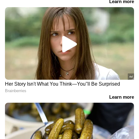
ഏഷ്യാനെറ്റ് ന്യൂസ് മലയാളത്തിലൂടെ
Sports
News
അറിയൂ.
Football News
തുടങ്ങി
എല്ലാ കായിക ഇനങ്ങളുടെയും
അപ്‌ഡേറ്റുകൾ ഒറ്റതൊട്ടിൽ. നിങ്ങളുടെ പ്രിയ
ടീമുകളുടെ പ്രകടനങ്ങൾ, ആവേശകരമായ
നിമിഷങ്ങൾ, മത്സരം കഴിഞ്ഞുള്ള
വിശകലനങ്ങൾ എല്ലാം ഇപ്പോൾ
Asianet
News Malayalam
മലയാളത്തിൽ തന്നെ!