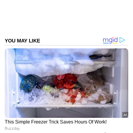
Follow Us
എന്നാല്‍ ബ്രസീല്‍, ഇംഗ്ലണ്ട്, സ്‌പെയിന്‍,
ഫ്രാന്‍സ് എന്നിവ ഉള്‍പ്പെടെയുള്ള നിരവധി
ദേശീയ ടീമുകള്‍ ഇതിനകം തന്നെ അവരുടെ
പട്ടികകള്‍ പ്രസിദ്ധീകരിച്ചിട്ടുണ്ട്. ''കളിക്കാരുടെ
ഫിറ്റ്‌നസ് നില വിലയിരുത്താനും 26 അംഗ
സംഘത്തെ അന്തിമമാക്കാനും
അനുവദിച്ചിരിക്കുന്ന മുഴുവന്‍ സമയവും
ഞങ്ങള്‍ ഉപയോഗിക്കുകയാണ്. അതിനു
ശേഷം സൗഹൃദ മത്സരങ്ങളില്‍ ഒരു
താരത്തെയും അപകടസാധ്യതയില്‍ ആക്കില്ല,
വിവിധ താരങ്ങളെ ഉള്‍പ്പെടുത്തി ടീം
ഉപയോഗിക്കും.'' സ്‌കലോണി പറഞ്ഞു.
DOWNLOAD APP