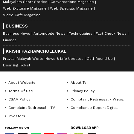
Malayalam Short Stories
Conversations Magazine
Web Exclusive Magazine
Web Specials Magazine
Video Cafe Magazine
BUSINESS
Business News
Automobile News
Technologies
Fact Check News
Finance
KRISHI PAZHAMCHOLLUKAL
Pravasi Malayali World, News & Life Updates
Gulf Round Up
Dear Big Ticket
About Website
About Tv
Terms Of Use
Privacy Policy
CSAM Policy
Complaint Redressal - Website
Complaint Redressal - TV
Compliance Report Digital
Investors
FOLLOW US ON
DOWNLOAD APP