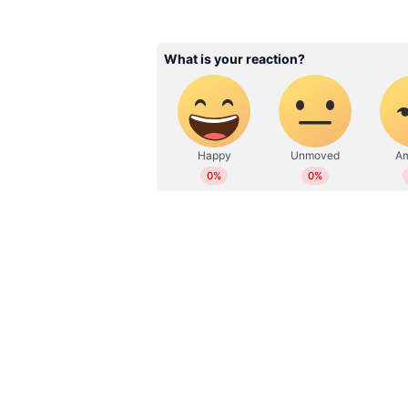
Gopalakrishnan C
GC
ഏഷ്യാനെറ്റ് ന്യൂസ് ഓണ്‍ലൈനില്‍
അസിസ്റ്റന്‍റ് എഡിറ്ററും സ്പ
നിന്ന് പത്രപ്രവര്‍ത്തനത്തില്‍
എന്‍റര്‍ടെയ്ൻമെന്‍റ് വിഷയങ്ങള
ക്രിക്കറ്റ്, ഫുട്ബോള്‍ ലോകക
തെരഞ്ഞെടുപ്പുകള്‍, സ്കൂള്‍
34-കാരനായ എറിക്സന് ഇത് രണ്ട
ഇവന്‍റുകള്‍ ഏഷ്യാനെറ്റ് ന്യൂസ
ഹൃദയസംബന്ധമായ അസുഖത്തെ തുടർ
ദീപിക, മംഗളം, മനോരമ ദിനപത്
ദീപിക എന്നിവയിലും പ്രവര്‍ത്തിച
കപ്പിൽ ഫിൻലാൻഡിനെതിരായ മത്
സംഭവിച്ചിരുന്നു. അന്ന് മൈതാനത
താരത്തിന്‍റെ ജീവൻ തിരിച്ചുപിടിച്ചത
ഉപകരണം ശരീരത്തിൽ ഘടിപ്പിച്
അത്ഭുതകരമായി തിരിച്ചെത്തിയത്.
പ്രവർത്തിച്ചതാണ് ഇത്തവണ എറിക്സന