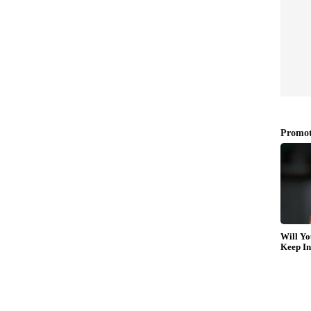
കുമ്പോൾ ഹൃദയത്തെ സാധാരണ നിലയിലേക്ക്
രണമാണിത്. താരത്തിന്റെ നില നിലവിൽ
ടീം ഡോക്ടർ മോർട്ടൻ ബോസൻ വ്യക്തമാക്കി.
േസ്‌മേക്കർ കൃത്യസമയത്ത് ചെയ്യേണ്ടത് ചെയ്തു.
ായ കാരണം കണ്ടെത്താൻ ആശുപത്രിയിൽ കൂടുതൽ
താരവുമായും ആശുപത്രി അധികൃതരുമായും
്റ്റ്യൻ ഇപ്പോൾ സുഖമായിരിക്കുന്നു. താൻ