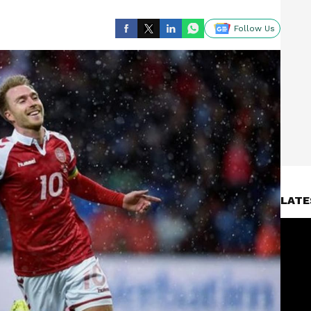
Follow Us
LATE