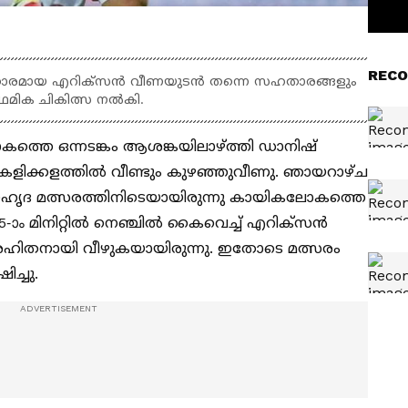
RECO
നിര താരമായ എറിക്സൻ വീണയുടൻ തന്നെ സഹതാരങ്ങളും
ഥമിക ചികിത്സ നൽകി.
്തെ ഒന്നടങ്കം ആശങ്കയിലാഴ്ത്തി ഡാനിഷ്
സൻ കളിക്കളത്തിൽ വീണ്ടും കുഴഞ്ഞുവീണു. ഞായറാഴ്ച
സൗഹൃദ മത്സരത്തിനിടെയായിരുന്നു കായികലോകത്തെ
65-ാം മിനിറ്റില്‍ നെഞ്ചിൽ കൈവെച്ച് എറിക്സൻ
രഹിതനായി വീഴുകയായിരുന്നു. ഇതോടെ മത്സരം
ച്ചു.