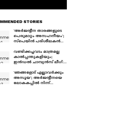
MMENDED STORIES
'അര്‍ജന്റീന താരങ്ങളുടെ
പെരുമാറ്റം അസഹനീയം';
സ്‌പെയിന്‍ പരിശീലകന്‍
ലൂയിസ് ഡി ലാ ഫുവന്റെ
വണ്ടിക്കച്ചവടം മാത്രമല്ല
കാൽപ്പന്തുകളിയും;
ഇൻഡൽ ചാമ്പ്യൻസ് ലീഗ്:
തിരുവനന്തപുരത്ത്
പന്തുരുളുന്നു
'ഞങ്ങളോട് എല്ലാവർക്കും
അസൂയ'; അർജന്‍റീനയെ
ലോകകപ്പിൽ നിന്ന്
വിലക്കണമെന്ന
ഹർജിക്കെതിരെ
തിരിച്ചടിച്ച് പ്രസിഡന്‍റ്