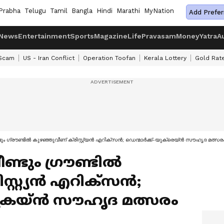
Prabha
Telugu
Tamil
Bangla
Hindi
Marathi
MyNation
Add Prefer
News
Entertainment
Sports
Magazine
Life
Pravasam
Money
Yatra
A
 Scam
US - Iran Conflict
Operation Toofan
Kerala Lottery
Gold Rat
ടും ഗ്രൗണ്ടില്‍ കുഴഞ്ഞുവീണ് ക്രിസ്റ്റ്യൻ എറിക്സൻ; ഡെന്മാർക്ക്-യുക്രെയ്ൻ സൗഹൃദ മത്സരം 
്ടും ഗ്രൗണ്ടില്‍
സ്റ്റ്യൻ എറിക്സൻ;
ക്രെയ്ൻ സൗഹൃദ മത്സരം