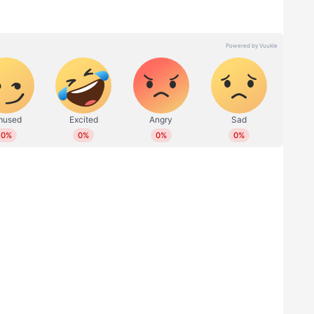
 2012 മുതല്‍ പ്രവര്‍ത്തിക്കുന്നു. നിലവില്‍ സീനിയര്‍
ോർട്സ് ലീഡുമാണ്. 2004ൽ കേരള മീഡിയ അക്കാദമിയില്‍
 ബിരാദനന്തര ബിരുദ ഡിപ്ലോമ. സ്പോര്‍ട്സ്,
ില്‍ എഴുതുന്നു. 20 വര്‍ഷമായി മാധ്യമപ്രവര്‍ത്തകൻ.
പ്പുകൾ, ഒളിംപിക്സ് , ലോക്സഭാ, നിയമസഭാ
 കലോത്സവും കായികമേളകള്‍ ഉള്‍പ്പെടെയുള്ള
ാം തവണയാണ് കളിക്കളത്തിൽ വെച്ച്
് ഓണ്‍ലൈനിനുവേണ്ടി ലീഡ് ചെയ്തു. പ്രിന്‍റ് മീഡിയയില്‍
ന്ന് കുഴഞ്ഞുവീഴുന്നത്. 2021-ലെ യൂറോ
രങ്ങളിലും ഡിജിറ്റൽ മീഡിയയില്‍ യാഹു, വെബ്ദുനിയ,
്ചു. ഇ മെയില്‍: gopalakrishnan@asianetnews.in
സരത്തിനിടയിൽ എറിക്സന് ഹൃദയാഘാതം
്ത് വെച്ച് നൽകിയ അടിയന്തര സി.പി.ആർവഴിയാണ്
്. തുടർന്ന് ഹൃദയമിടിപ്പ് നിയന്ത്രിക്കാനുള്ള ഐ.സി.ഡി
ചാണ് എറിക്സൻ പ്രൊഫഷണൽ ഫുട്ബോളിലേക്ക്
 ഇപ്പോഴും പേസ്‌മേക്കർ കൃത്യസമയത്ത്
്‍റെ ജീവൻ രക്ഷിച്ചതെന്ന് ഡോക്ടര്‍മാര്‍ പറഞ്ഞു.