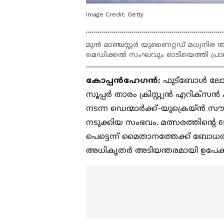
Image Credit:
Getty
മുൻ മാഞ്ചസ്റ്റർ യുണൈറ്റഡ് മധ്യ
മെഡിക്കൽ സംഘവും ഓടിയെത്തി പ്രാ
കോപ്പൻഹേഗൻ:
ഫുട്ബോൾ ലോകത
സൂപ്പർ താരം ക്രിസ്റ്റ്യൻ എറിക്
നടന്ന ഡെന്മാർക്ക്-യുക്രെയ്ൻ 
നടുക്കിയ സംഭവം. മത്സരത്തിന്‍റെ 
പെട്ടെന്ന് മൈതാനത്തേക്ക് ബോധ
അധികൃതർ അടിയന്തരമായി ഉപേക്ഷി