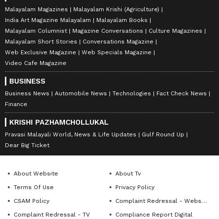
Malayalam Magazines
Malayalam Krishi (Agriculture)
India Art Magazine Malayalam
Malayalam Books
Malayalam Columnist
Magazine Conversations
Culture Magazines
Malayalam Short Stories
Conversations Magazine
Web Exclusive Magazine
Web Specials Magazine
Video Cafe Magazine
BUSINESS
Business News
Automobile News
Technologies
Fact Check News
Finance
KRISHI PAZHAMCHOLLUKAL
Pravasi Malayali World, News & Life Updates
Gulf Round Up
Dear Big Ticket
About Website
About Tv
Terms Of Use
Privacy Policy
CSAM Policy
Complaint Redressal - Website
Complaint Redressal - TV
Compliance Report Digital