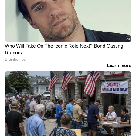
ടീമുകളുടെ പ്രകടനങ്ങൾ, ആവേശകരമായ
നിമിഷങ്ങൾ, മത്സരം കഴിഞ്ഞുള്ള
വിശകലനങ്ങൾ എല്ലാം ഇപ്പോൾ
Asianet
News Malayalam
മലയാളത്തിൽ തന്നെ!
സാധ്യതാ ഇലവനുകള്‍
Saudi All-Star XI: Al-Owais; Abdulhamid,