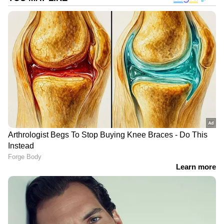
DOWNLOAD APP
ഏഷ്യാനെറ്റ് ന്യൂസ് മലയാളത്തിലൂടെ
Sports
News
അറിയൂ.
Football News
തുടങ്ങി
എല്ലാ കായിക ഇനങ്ങളുടെയും
അപ്‌ഡേറ്റുകൾ ഒറ്റതൊട്ടിൽ. നിങ്ങളുടെ പ്രിയ