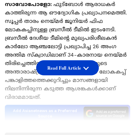
സാവോപോളോ:
ഫുട്ബോൾ ആരാധകർ
കാത്തിരുന്ന ആ ഔദ്യോഗിക പ്രഖ്യാപനമെത്തി.
സൂപ്പർ താരം നെയ്മർ ജൂനിയർ ഫിഫ
ലോകകപ്പിനുള്ള ബ്രസീൽ ടീമിൽ ഇടംനേടി.
ബ്രസീൽ ദേശീയ ടീമിന്‍റെ മുഖ്യപരിശീലകൻ
കാർലോ ആഞ്ചലോട്ടി പ്രഖ്യാപിച്ച 26 അംഗ
അന്തിമ സ്ക്വാഡിലാണ് 34-കാരനായ നെയ്മർ
തിരിച്ചെത്തിയത്. ഇതോടെ നെയ്മറുടെ
Read Full Article
അന്താരാഷ്ട്ര കരിയറിനെക്കുറിച്ചും ലോകകപ്പ്
പങ്കാളിത്തത്തെക്കുറിച്ചും മാസങ്ങളായി
നിലനിന്നിരുന്ന കടുത്ത ആശങ്കകൾക്കാണ്
വിരാമമായത്.
Add Asianetnews as a Preferred
Source