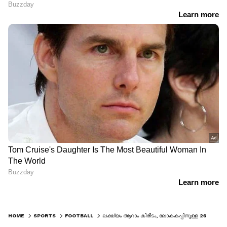
HOME
SPORTS
FOOTBALL
ലക്ഷ്യം ആറാം കിരീടം, ലോകകപ്പിനുള്ള 26 അംഗ ടീമിനെ പ്രഖ്യാപിച്ച് ബ്രസീൽ പരിശീലകന്‍, സൂപ്പര്‍ താരം നെയ്മറും ടീമില്‍