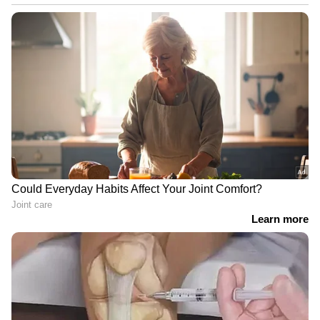
തെരച്ചിൽ തുടരുന്നു |Fishermen
missing | Kerala government
ഗോൾകീപ്പർമാർ:
അലിസൺ, എഡേഴ്സൺ,
വെവർട്ടൺ.
പ്രതിരോധനിര:
അലക്സ് സാൻഡ്രോ,
ഡാനിലോ, ലിയോ പെരേര, ബ്രെമർ, ഇബാനസ്,
വെസ്ലി, മാർക്വിഞ്ഞോസ്, ഗബ്രിയേൽ
മഗൽഹേസ്, ഡഗ്ലസ് സാന്റോസ്.