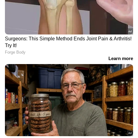
മധ്യനിര:
ബ്രൂണോ ഗിമാരസ്, കാസിമിറോ,
ഡാനിലോ സാന്റോസ്, ഫാബിഞ്ഞോ, ലൂക്കാസ്
പക്വേറ്റ.
ആക്രമണനിര:
നെയ്മർ ജൂനിയർ, വിനീഷ്യസ്
ജൂനിയർ, എൻഡ്രിക്, ഗബ്രിയേൽ മാർട്ടിനെല്ലി,
ഇഗോർ തിയാഗോ, മാത്യൂസ് കുൻഹ, റഫീഞ്ഞ,