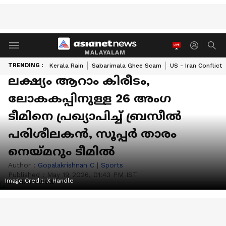
MALAYALAM
TRENDING :
Kerala Rain
Sabarimala Ghee Scam
US - Iran Conflict
ലക്ഷ്യം ആറാം കിരീടം,
ലോകകപ്പിനുള്ള 26 അംഗ
ടീമിനെ പ്രഖ്യാപിച്ച് ബ്രസീൽ
പരിശീലകന്‍, സൂപ്പര്‍ താരം
നെയ്മറും ടീമില്‍
Author :
Gopalakrishnan C
|
Sports
Published :
May 19 2026, 01:43 PM IST
Image Credit:
X Handle