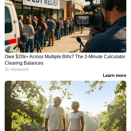
അച്ഛന്‍റെ വഴിയേയുള്ള
റയല്‍ താരങ്ങള്‍ കംപ്ലീറ്റ്
മകന്‍; ലോകകപ്പില്‍
ഔട്ട്! ഏഴ് ബാഴ്‌സലോണ
നേര്‍വേയുടെ പ്രതീക്ഷകള്‍
കളിക്കാരെ ഉള്‍പ്പെടുത്തി
എർലിംഗ് ഹാലൻഡില്‍
സ്‌പെയിനിന്‍റെ ലോകകപ്പ്
സ്‌ക്വാഡ്
ഇനിയും വരുമോ
ഇന്റര്‍ മയാമിയുടെ മത്സരം
കാല്‍പന്ത് കളിയിലെ
പൂര്‍ത്തിയാക്കാതെ കളം
ഇറ്റാലിയന്‍ പ്രതിരോധ
വിട്ട് മെസി;
കല? അസൂറികള്‍ക്ക്
ലോകകപ്പിനൊരുങ്ങുന്ന
സംഭവിച്ചതെന്ത്?
അര്‍ജന്റീനയ്ക്ക് ആശങ്ക