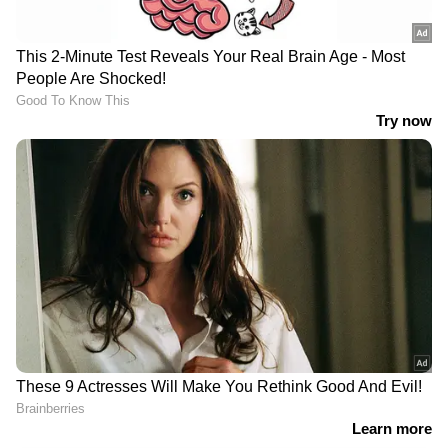
അന്നേദിവസം ബ്രസീല്‍ ഉറുഗ്വെക്കെതിരെ
കളിക്കും.
DOWNLOAD APP
RECOMMENDED STORIES
അൾജീരിയക്കെതിരായ
ഇറ്റലിയെ കരയിച്ച് വരുന്ന