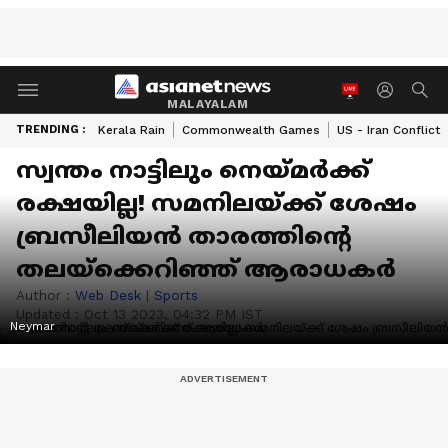
MALAYALAM
TRENDING :
Kerala Rain
Commonwealth Games
US - Iran Conflict
സ്വന്തം നാട്ടിലും നെയ്മര്‍ക്ക്
രക്ഷയില്ല! സമനിലയ്ക്ക് ശേഷം
ബ്രസീലിയന്‍ താരത്തിന്റെ
തലയ്‌ക്കെറിഞ്ഞ് ആരാധകര്‍
Author :
Web Desk
|
Sports
Updated :
Oct 13 2023, 04:32 PM IST
Neymar