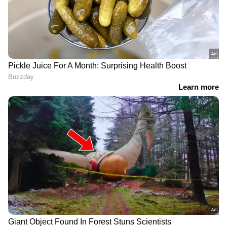
LATEST VIDEOS
കള്ളുഷാപ്പുകൾക്ക് ഇനി മുതൽ
ഭക്ഷ്യസുരക്ഷ ലൈസൻസ്
നിർബന്ധം
ദില്ലിയിൽ ശക്തമായ മഴ;
പലയിടത്തും ​ഗതാ​ഗതക്കുരുക്ക്