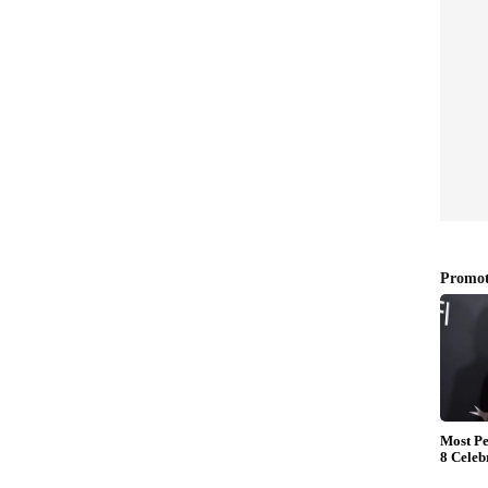
ക്കുറിച്ച് അടുത്തിടെ ഗവേഷകയായ ജെയ്ൻ
ീക്ഷണങ്ങളും ഇതോടൊപ്പം ചർച്ചയാകുന്നുണ്ട്.
യിരിക്കുന്ന ചിഹ്നങ്ങൾ ഫാസിസ്റ്റ്-നവനാസി
രതീകാത്മക ഭാഷയ്ക്ക് സമാനമാണെന്നും ഇത്
ചൂണ്ടിക്കാണിച്ചിരുന്നു. വിവാദം
ത്തിൽ നോർവേ കോച്ച് സ്റ്റാലെ
കുറിച്ച് ചോദ്യങ്ങൾ ഉന്നയിച്ചു. എന്നാൽ ഈ
 തള്ളിപ്പറഞ്ഞു.ലോകത്ത് ഇതിലും വലുതും
നങ്ങളുണ്ട്. ഇത്തരം കാര്യങ്ങൾക്കായി സമയം
രുന്നു കോച്ചിന്‍റെ മറുപടി.