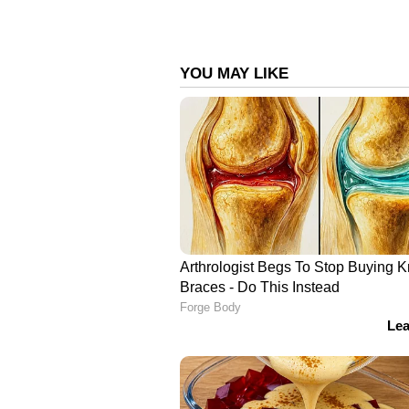
അതേസമയം, ഫുട്ബോൾ അസോസിയേഷന
വൻ പിന്തുണയാണ് ആരാധകരിൽ നിന്
പാരമ്പര്യത്തെയും ഉയർത്തിപ്പിടിക്ക
ഒത്തൊരുമയാണ് ഇത് കാണിക്കുന്നത
ഫ്രാൻസ്, സെനഗൽ, ഇറാഖ് എന്നിവര
നോർവേ. ഏർലിംഗ് ഹാലണ്ട്, മാർട
സുവർണ്ണ തലമുറയിൽ ആരാധകർക്ക്
ഏഷ്യാനെറ്റ് ന്യൂസ് ലൈവ് കാണാ