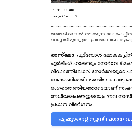
Erling Haaland
Image Credit:
X
അമേരിക്കയിൽ നടക്കുന്ന ലോകകപ്പിനാ
വെച്ചായിരുന്നു ഈ പ്രത്യേക ഫോട്ടോഷൂട്
ഓസ്‌ലോ:
പുട്ബോള്‍ ലോകകപ്പിന് മ
ഏർലിംഗ് ഹാലണ്ടും നോർവേ ടീമംഗങ്
വിവാദത്തിലേക്ക്. നോർവേയുടെ പാര
വേഷമണിഞ്ഞ് നടത്തിയ ഫോട്ടോഷൂ
രംഗത്തെത്തിയതോടെയാണ് സംഭവം 
അധിക്ഷേപങ്ങളുടെയും 'നവ നാസി
പ്രധാന വിമർശനം.
ഏഷ്യാനെറ്റ് ന്യൂസ് പ്രധാ