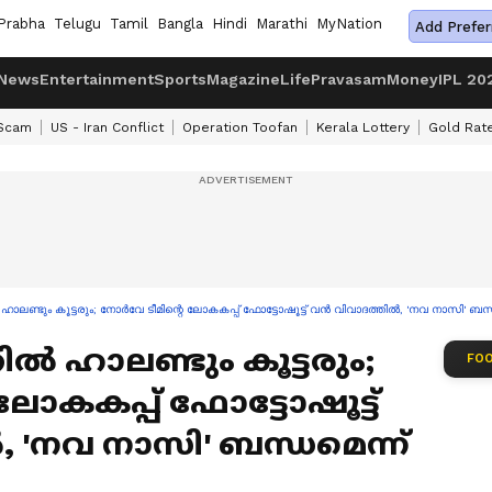
Prabha
Telugu
Tamil
Bangla
Hindi
Marathi
MyNation
Add Prefer
News
Entertainment
Sports
Magazine
Life
Pravasam
Money
IPL 20
 Scam
US - Iran Conflict
Operation Toofan
Kerala Lottery
Gold Rat
ൽ ഹാലണ്ടും കൂട്ടരും; നോർവേ ടീമിന്റെ ലോകകപ്പ് ഫോട്ടോഷൂട്ട് വൻ വിവാദത്തിൽ, 'നവ നാസി' ബന
കിൽ ഹാലണ്ടും കൂട്ടരും;
FOO
ലോകകപ്പ് ഫോട്ടോഷൂട്ട്
 'നവ നാസി' ബന്ധമെന്ന്