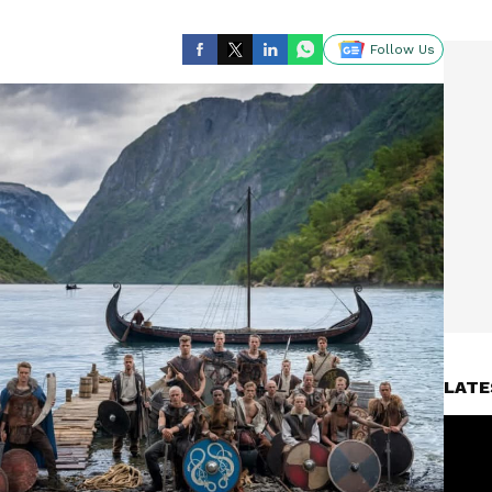
Follow Us
LATE