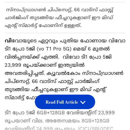
സ്നാപ്ഡ്രാഗണ്‍ ചിപ്‌സെറ്റ്, 66 വാട്സ് ഫാസ്റ്റ്
ചാർജിംഗ് തുടങ്ങിയ ഫീച്ചറുകളാണ് ഈ മിഡ്
എന്‍റ് സ്മാര്‍ട്ട് ഫോണിന് ഉള്ളത്.
വി
വോയുടെ ഏറ്റവും പുതിയ ഫോണായ വിവോ
ടി1 പ്രോ 5ജി (vo T1 Pro 5G) മെയ് 6 മുതല്‍
വില്‍പ്പനയ്ക്ക് എത്തി. വിവോ ടി1 പ്രോ 5ജി
23,999 രൂപയ്ക്കാണ് ഇന്ത്യയിൽ
അവതരിപ്പിച്ചത്. ക്യൂവല്‍കോം സ്നാപ്ഡ്രാഗണ്‍
ചിപ്‌സെറ്റ്, 66 വാട്സ് ഫാസ്റ്റ് ചാർജിംഗ്
തുടങ്ങിയ ഫീച്ചറുകളാണ് ഈ മിഡ് എന്‍റ്
സ്മാര്‍ട്ട് ഫോണിന് ഉള്ളത്.
Read Full Article
ടി1 പ്രോ 5ജി 6GB+128GB വേരിയന്റിന് 23,999
രൂപയാണ് വില. അതേസമയം 8GB+128GB
വേരിയന്റിന് 24,999 രൂപയും. ICICI/SBI/IDFC