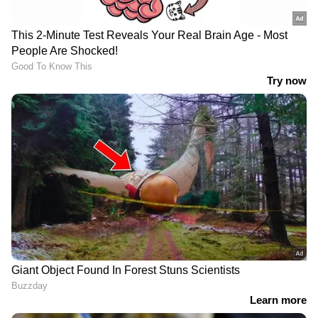
Image Credit :
ANI
ഐപിഎല്‍ ചരിത്രത്തിലെ രണ്ടാമൻ
ഐപിഎൽ ചരിത്രത്തിൽ മൂന്നോ അതിൽ
കുറവോ ഓവറുകൾ എറിഞ്ഞ് 60-ലധികം
റൺസ് വഴങ്ങുന്ന രണ്ടാമത്തെ മാത്രം
ബൗളറാണ് കംബോജ്. 2025-ൽ
ആർസിബിക്കെതിരെ 3 ഓവറിൽ 65 റൺസ്
വഴങ്ങിയ ഖലീൽ അഹമ്മദാണ് ഈ പട്ടികയിൽ
ഒന്നാമത്.
5
9