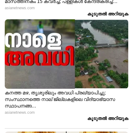
LATEST VIDEOS
ഏഷ്യാനെറ്റ് ന്യൂസ് മലയാളത്തിലൂടെ
Cricket
News
അറിയൂ. നിങ്ങളുടെ പ്രിയ ക്രിക്കറ്റ്ടീ
മുകളുടെ പ്രകടനങ്ങൾ, ആവേശകരമായ
നിമിഷങ്ങൾ, മത്സരം കഴിഞ്ഞുള്ള
വിശകലനങ്ങൾ — എല്ലാം ഇപ്പോൾ
Asianet
News Malayalam
മലയാളത്തിൽ തന്നെ!