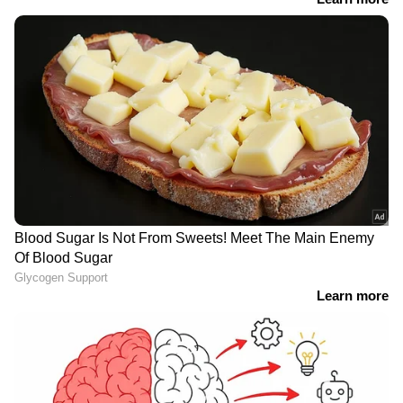
Image Credit :
ANI
എറിഞ്ഞത് വെറും 16 പന്ത്, വഴങ്ങിയത് 63
റണ്‍സ്
ലക്നൗവിനെതിരായ മത്സരത്തിൽ വെറും 2.4
ഓവർ മാത്രം ബൗൾ ചെയ്ത കംബോജ്
വിക്കറ്റൊന്നും നേടാനാകാതെ 63 റൺസാണ്
വിട്ടുകൊടുത്തത്.ആകെ 16 പന്തുകൾ എറിഞ്ഞ
കംബോജിന്‍റെ 11 പന്തുകളും ഫോറോ സിക്സോ
ആയി അതിർത്തി കടന്നു (68.75% ബൗണ്ടറി
നിരക്ക്).