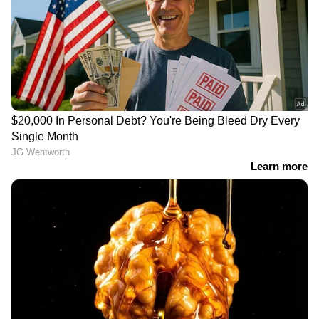
Image Credit :
ANI
രണ്ടാമത്തെ മാത്രം ബൗളര്‍
ഐപിഎൽ ചരിത്രത്തില്‍ ഒരു ഇന്നിംഗ്സില്‍ 8
സിക്സറുകൾ വഴങ്ങുന്ന രണ്ടാമത്തെ മാത്രം
ബൗളറെന്ന നാണക്കേടും കാംബോജിന്‍റെ
തലയിലായി. ഗുജറാത്ത് ടൈറ്റന്‍സ്
താരമായിരുന്ന യാഷ് ദയാലായിരുന്നു ഈ
നാണക്കേട് തലയിലാക്കിയ ആദ്യ ബൗളര്‍.2 023
ഐപിഎല്ലിൽ കൊൽക്കത്ത നൈറ്റ്
റൈഡേഴ്സിനെതിരായ മത്സരത്തിലായിരുന്നു
ദയാലിന്റെ ഈ മോശം പ്രകടനം.