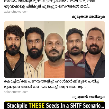
Image Credit :
ANI
വിക്കറ്റ് വേട്ടയിലും ഒന്നാമൻ
ഇത്തവണ ഐപിഎൽ സീസണിൽ ചെന്നൈ
സൂപ്പർ കിങ്സിന് വേണ്ടി ഏറ്റവും കൂടുതൽ
വിക്കറ്റുകൾ വീഴ്ത്തിയ ബൗളറാണ് അൻഷുൽ
കംബോജ്. 12 മത്സരങ്ങളില്‍ 19 വിക്കറ്റെടുത്ത
കാംബോജ് സീസണിലെ വിക്കറ്റ് വേട്ടക്കാരില്‍
മൂന്നാം സ്ഥാനത്താണ്.
7
9