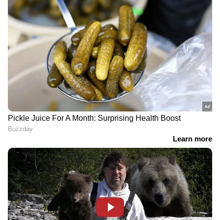
Image Credit :
ANI
ഏറ്റവും മോശം ഇക്കോണമി
ഐപിഎല്‍ ചരിത്രത്തില്‍ കുറഞ്ഞത് രണ്ടോ
അതില്‍ കൂടുതല്‍ ഓവറുകള്‍ എറിഞ്ഞ
ബൗളര്‍മാരില്‍ ഏറ്റവും മോശം
ഇക്കോണമിയുള്ള ബൗളറെന്ന നാണക്കേടും
കാംബോജിന്‍റെ തലയിലായി. 2.4 ഓവറില്‍ 63
റണ്‍സ് വഴങ്ങിയ കാംബോജിന്‍റെ ഇക്കോണമി
23.62 ആണ്. സണ്‍റൈസേഴ്സ്
താരമായിരുന്നപ്പോള്‍ ഡല്‍ഹി
ക്യാപിറ്റൽസിനെതിരെ രണ്ടോവറില്‍ 45 റണ്‍സ്
വഴങ്ങിയ വാഷിംഗ്ടണ്‍ സുന്ദറിന്‍റെ(ഇക്കോണമി
23.00) റെക്കോര്‍ഡാണ് കാംബോജിന്‍റെ