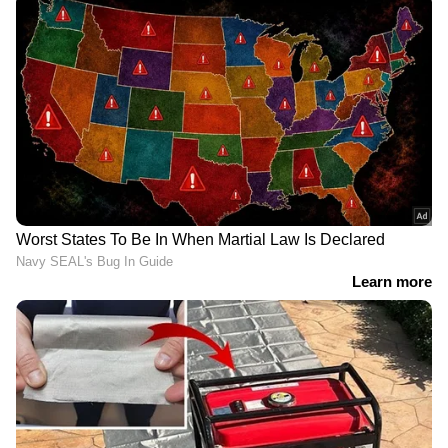
9
Image Credit :
X/@Abhishek060722
ചെന്നൈയുടെ പ്ലേ ഓഫ് പ്രതീക്ഷകള്‍ക്ക്
തിരിച്ചടി
തോല്‍വിയോടെ ചെന്നൈയുടെ പ്ലേ ഓഫ്
പ്രതീക്ഷകള്‍ക്കും മങ്ങലേറ്റു. ജയിച്ചിരുന്നെങ്കില്‍
ടോപ് ഫോറിലെത്താമായിരുന്ന ചെന്നൈക്ക്
ഹൈദരാബാദിനും ഗുജറാത്തിനുമെതിരായ
അവസാന രണ്ട് കളികളില്‍ ജയിച്ചാലും മറ്റു
ടീമുകളുെ മത്സരഫലം ആശ്രയിച്ചെ പ്ലേ ഓഫ്
സാധ്യതയുള്ളു. 12 കളികളില്‍ 12 പോയിന്‍റുള്ള