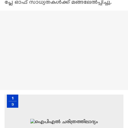
പ്ലേ ഓഫ് സാധ്യതകൾക്ക് മങ്ങലേൽപ്പിച്ചു.
1
9