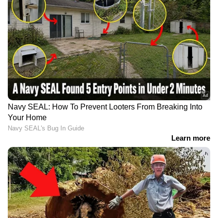
നീക്കമെന്ന് പ്രതിപക്ഷം
അപകടമോ കൊലപാതകമോ?
22കാരന്റെ മരണത്തിൽ ദുരൂഹത |
Thrissur | Accident news | Crime news
| Kerala Police