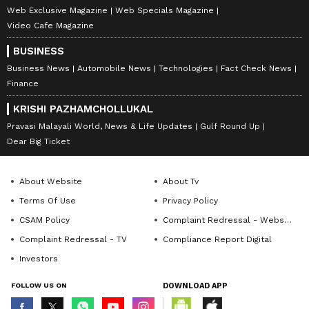
Web Exclusive Magazine
Web Specials Magazine
Video Cafe Magazine
BUSINESS
Business News
Automobile News
Technologies
Fact Check News
Finance
KRISHI PAZHAMCHOLLUKAL
Pravasi Malayali World, News & Life Updates
Gulf Round Up
Dear Big Ticket
About Website
About Tv
Terms Of Use
Privacy Policy
CSAM Policy
Complaint Redressal - Website
Complaint Redressal - TV
Compliance Report Digital
Investors
FOLLOW US ON
DOWNLOAD APP