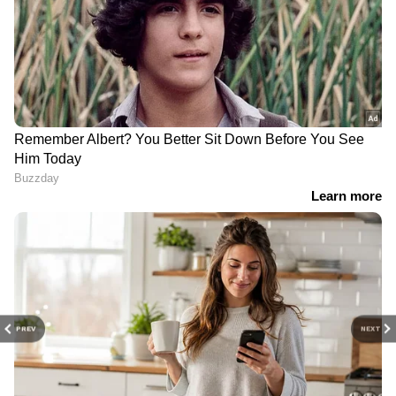
സമരത്തിൽ നിന്ന് പിന്നോട്ടില്ല;
തൃശൂരിൽ യുവമോർച്ച പ്രതിഷേധം
പ്രതിപക്ഷ വികാരം അമിത് ഷായെ
അറിയിക്കണം; നിർദേശം നൽകി
രാജ്യസഭ അധ്യക്ഷൻ | Amit shah |
Rajyasabha
PREV
NEXT