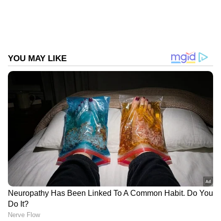
2
5
Image Credit :
Getty