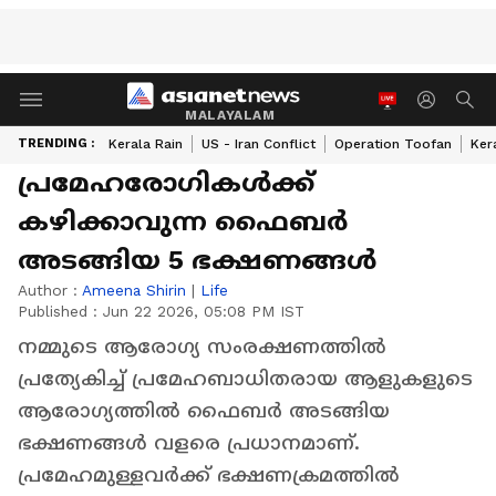
MALAYALAM
TRENDING :
Kerala Rain
US - Iran Conflict
Operation Toofan
Ker
പ്രമേഹരോഗികൾക്ക്
കഴിക്കാവുന്ന ഫൈബർ
അടങ്ങിയ 5 ഭക്ഷണങ്ങൾ
Author :
Ameena Shirin
|
Life
Published :
Jun 22 2026, 05:08 PM IST
നമ്മുടെ ആരോഗ്യ സംരക്ഷണത്തിൽ
പ്രത്യേകിച്ച് പ്രമേഹബാധിതരായ ആളുകളുടെ
ആരോഗ്യത്തിൽ ഫൈബർ അടങ്ങിയ
ഭക്ഷണങ്ങൾ വളരെ പ്രധാനമാണ്.
പ്രമേഹമുള്ളവർക്ക് ഭക്ഷണക്രമത്തിൽ