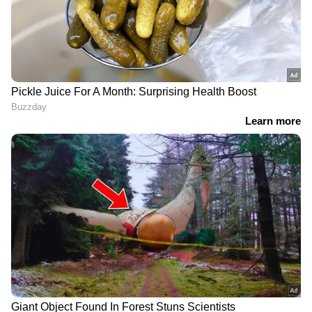
5
Image Credit :
Getty
റാസ്‌ബെറി
പ്രമേഹബാധിതർക്ക് കഴിക്കാൻ പറ്റിയ ഏറ്റവും
മികച്ച പഴവർഗ്ഗങ്ങളിൽ ഒന്നാണ് റാസ്‌ബെറി.
ചുവന്ന റാസ്‌ബെറി കഴിക്കുന്നത് ശരീരത്തിലെ
ഗ്ലൂക്കോസ് കൈകാര്യം ചെയ്യാനുള്ള ശേഷിയും
ഇൻസുലിൻ സെൻസിറ്റിവിറ്റിയും
മെച്ചപ്പെടുത്താൻ സഹായിക്കും.