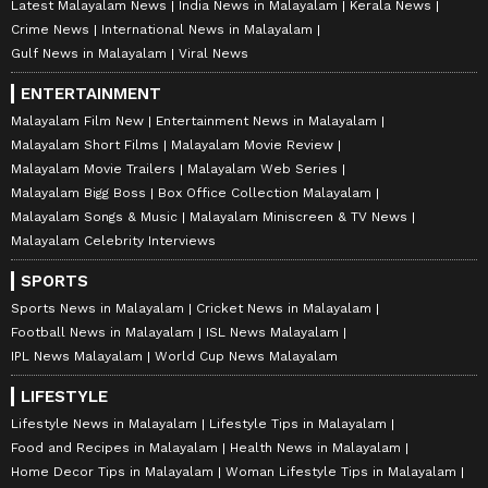
Latest Malayalam News
India News in Malayalam
Kerala News
Crime News
International News in Malayalam
Gulf News in Malayalam
Viral News
ENTERTAINMENT
Malayalam Film New
Entertainment News in Malayalam
Malayalam Short Films
Malayalam Movie Review
Malayalam Movie Trailers
Malayalam Web Series
Malayalam Bigg Boss
Box Office Collection Malayalam
Malayalam Songs & Music
Malayalam Miniscreen & TV News
Malayalam Celebrity Interviews
SPORTS
Sports News in Malayalam
Cricket News in Malayalam
Football News in Malayalam
ISL News Malayalam
IPL News Malayalam
World Cup News Malayalam
LIFESTYLE
Lifestyle News in Malayalam
Lifestyle Tips in Malayalam
Food and Recipes in Malayalam
Health News in Malayalam
Home Decor Tips in Malayalam
Woman Lifestyle Tips in Malayalam