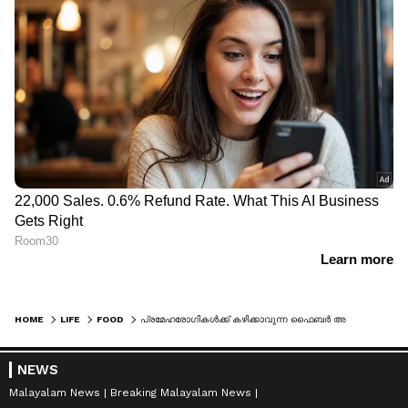
HOME
LIFE
FOOD
പ്രമേഹരോഗികൾക്ക് കഴിക്കാവുന്ന ഫൈബർ അടങ്ങിയ 5 ഭക്ഷണങ്ങൾ
NEWS
Malayalam News
Breaking Malayalam News