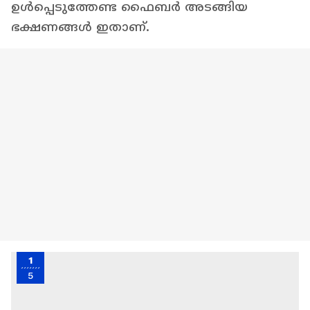
ഉൾപ്പെടുത്തേണ്ട ഫൈബർ അടങ്ങിയ
ഭക്ഷണങ്ങൾ ഇതാണ്.
1
5