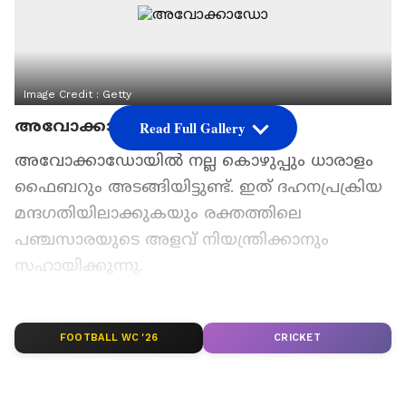
Image Credit :
Getty
അവോക്കാഡോ
Read Full Gallery
അവോക്കാഡോയിൽ നല്ല കൊഴുപ്പും ധാരാളം
ഫൈബറും അടങ്ങിയിട്ടുണ്ട്. ഇത് ദഹനപ്രക്രിയ
മന്ദഗതിയിലാക്കുകയും രക്തത്തിലെ
പഞ്ചസാരയുടെ അളവ് നിയന്ത്രിക്കാനും
സഹായിക്കുന്നു.
ഏഷ്യാനെറ്റ് ന്യൂസ് പ്രധാന വാർത്താ സ്രോതസായി
തെരഞ്ഞെടുക്കുക
FOOTBALL WC '26
CRICKET