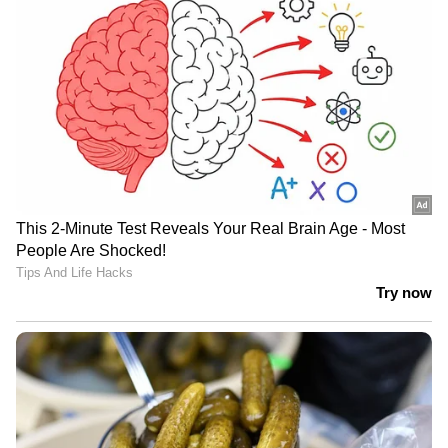
4
5
Image Credit :
Getty
പച്ച സോയാബീൻ
പ്രോട്ടീനും ഫൈബറും ഒരേപോലെ സമൃദ്ധമായി
അടങ്ങിയ പോഷകഗുണമുള്ള ഭക്ഷണമാണ്
തൊലി കളയാത്ത പച്ച സോയാബീൻ. ഇത്
ദഹനത്തെ സാവധാനത്തിലാക്കുന്നു.
5