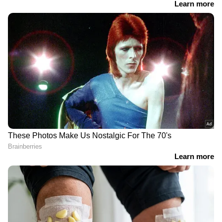
വെള്ളക്കടല
സാലഡുകൾ, മറ്റ് കറികൾ എന്നിവയിലെല്ലാം
എളുപ്പത്തിൽ ചേർക്കാവുന്ന ഒന്നാണ്
വെള്ളക്കടല. പ്രമേഹരോഗികൾക്ക് ശരീരത്തിന്
ആവശ്യമായ ഊർജ്ജം നൽകാൻ ഇത്
സഹായിക്കും.