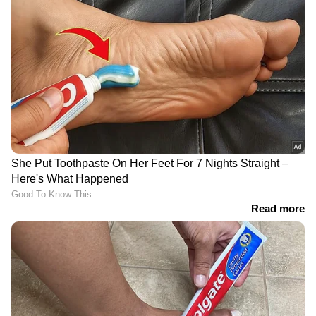
കരളിന്റെ ആരോഗ്യം
വെറുംവയറ്റിൽ
മെച്ചപ്പെടുത്തുന്നതിന്
വെളുത്തുള്ളി വെള്ളം
കഴിക്കേണ്ട പച്ചക്കറികൾ
കുടിക്കുന്നതിന്റെ
ഗുണങ്ങൾ
ശരിയായ രീതിയിൽ
ശരീരഭാരം നിയന്ത്രിക്കാൻ
സൂക്ഷിച്ചില്ലെങ്കിൽ പെട്ടെന്ന്
ഈ 5 ഭക്ഷണങ്ങൾ
കേടാകുന്ന ഭക്ഷണങ്ങൾ
ഡയറ്റിൽ ഉൾപ്പെടുത്തൂ
LATEST VIDEOS
മാതൃക ചോദ്യങ്ങൾ അതേപടി
പരീക്ഷയ്ക്ക്; ആരോഗ്യ