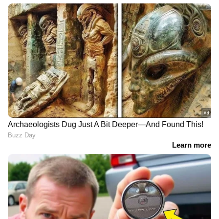
6
8
Image Credit :
Getty
ഓറഞ്ച് ജ്യൂസ്
വിറ്റാമിന്‍ സി, ഡി, കാത്സ്യം തുടങ്ങിയവ
അടങ്ങിയതാണ് ഓറഞ്ച്. അതിനാല്‍ ഓറഞ്ച്