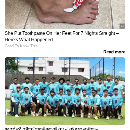
സര്‍വകലാശാല MBBS പരീക്ഷയിൽ
ഗുരുതര വീഴ്ച
ഗൗതം കൃഷ്ണനായി തെരച്ചിൽ;
നാവികസേനയുടെ ഐഎൻഎസ്
കൽപ്പേനി നീണ്ടകരയിൽ | Kollam |
Indian Navy