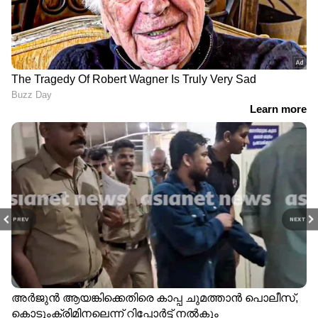
ABOUT THE AUTHOR
Web Desk
WD
ഭക്ഷണം
Follow Us
PREV
NEXT