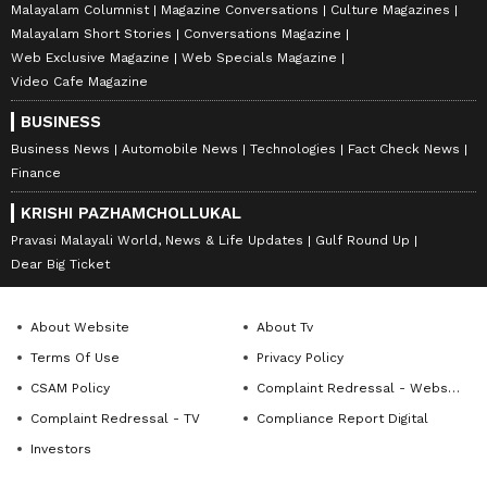
Malayalam Columnist
Magazine Conversations
Culture Magazines
Malayalam Short Stories
Conversations Magazine
Web Exclusive Magazine
Web Specials Magazine
Video Cafe Magazine
BUSINESS
Business News
Automobile News
Technologies
Fact Check News
Finance
KRISHI PAZHAMCHOLLUKAL
Pravasi Malayali World, News & Life Updates
Gulf Round Up
Dear Big Ticket
About Website
About Tv
Terms Of Use
Privacy Policy
CSAM Policy
Complaint Redressal - Website
Complaint Redressal - TV
Compliance Report Digital
Investors