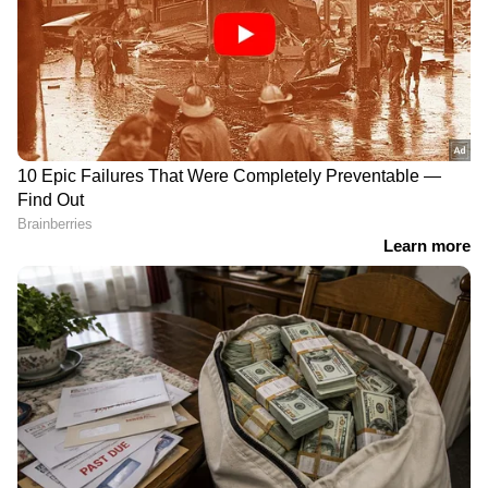
കാത്സ്യം ധാരാളം അടങ്ങിയ ഒരു പാനീയമാണ്
പാല്‍. കൂടാതെ ഇവയില്‍ വിറ്റാമിന്‍ ഡിയും
പ്രോട്ടീനും അടങ്ങിയിരിക്കുന്നു. അതിനാല്‍
കാത്സ്യം ലഭിക്കാനും എല്ലുകളുടെ
ആരോഗ്യത്തിനും പാല്‍ കുടിക്കുന്നത് നല്ലതാണ്.