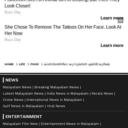
HOME
LIFE
FOOD
കാത്സ്യത്തിന്‍റെ കുറവുണ്ടോ? എങ്കില്‍ കുടിക്കേണ്ട പാനീയങ്ങള്‍
NEWS
Malayalam News
Breaking Malayalam News
Latest Malayalam News
India News in Malayalam
Kerala News
Crime News
International News in Malayalam
Gulf News in Malayalam
Viral News
ENTERTAINMENT
Malayalam Film New
Entertainment News in Malayalam