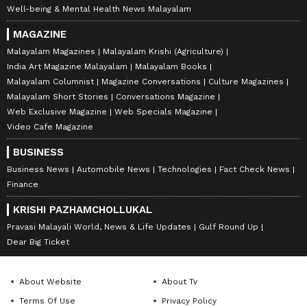
Well-being & Mental Health News Malayalam
MAGAZINE
Malayalam Magazines
Malayalam Krishi (Agriculture)
India Art Magazine Malayalam
Malayalam Books
Malayalam Columnist
Magazine Conversations
Culture Magazines
Malayalam Short Stories
Conversations Magazine
Web Exclusive Magazine
Web Specials Magazine
Video Cafe Magazine
BUSINESS
Business News
Automobile News
Technologies
Fact Check News
Finance
KRISHI PAZHAMCHOLLUKAL
Pravasi Malayali World, News & Life Updates
Gulf Round Up
Dear Big Ticket
About Website
About Tv
Terms Of Use
Privacy Policy