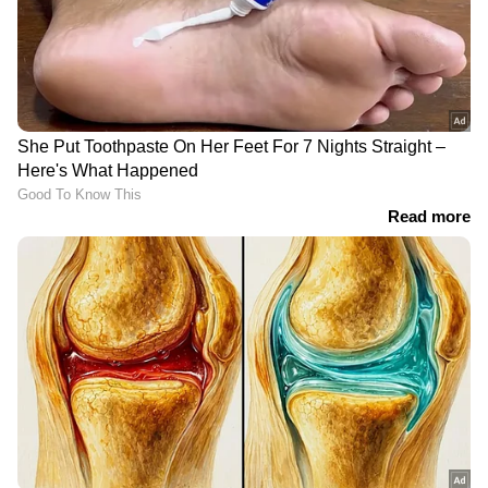
Related Articles
ഗർഭിണിയാകാൻ ഏറ്റവും നല്ല പ്രായം
എപ്പോഴാണ്?
പച്ചക്കറി അണുവിമുക്തമാക്കാൻ ഇത്രയും
ചെയ്താൽ മതി
3