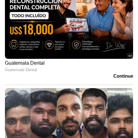
LATEST VIDEOS
ഏഷ്യാനെറ്റ് ന്യൂസ് മലയാളത്തിലൂടെ
Health
News
അറിയൂ.
Food and Recipes
തുടങ്ങി
മികച്ച ജീവിതം നയിക്കാൻ സഹായിക്കുന്ന
ടിപ്സുകളും ലേഖനങ്ങളും — നിങ്ങളുടെ
ദിവസങ്ങളെ കൂടുതൽ മനോഹരമാക്കാൻ
Asianet News Malayalam