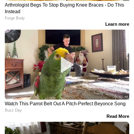
5
Image Credit :
Getty
പ്രമേഹം, കൊളസ്‌ട്രോൾ
പ്രമേഹം, ഉയർന്ന കൊളസ്‌ട്രോൾ,
രക്തസമ്മർദ്ദം പോലുള്ള രോഗങ്ങൾ ഉള്ളവർക്ക്
കരൾ സംബന്ധമായ പ്രശ്നങ്ങൾ എളുപ്പം
വരും. അതിനാൽ പ്രമേഹം, കൊളസ്‌ട്രോൾ
എന്നിവ നിയന്ത്രിക്കാൻ ശ്രദ്ധിക്കണം.