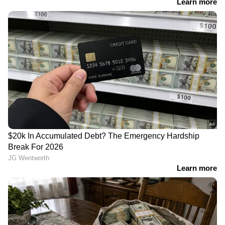
ABOUT THE AUTHOR
Web Desk
WD
Follow Us
കേരളത്തിലെ എല്ലാ വാർത്തകൾ
Kerala
News
അറിയാൻ എപ്പോഴും ഏഷ്യാനെറ്റ്
ന്യൂസ് വാർത്തകൾ.
Malayalam News
തത്സമയ അപ്‌ഡേറ്റുകളും ആഴത്തിലുള്ള
വിശകലനവും സമഗ്രമായ റിപ്പോർട്ടിംഗും —
എല്ലാം ഒരൊറ്റ സ്ഥലത്ത്. ഏത് സമയത്തും,
എവിടെയും വിശ്വസനീയമായ വാർത്തകൾ
ലഭിക്കാൻ
Asianet News Malayalam