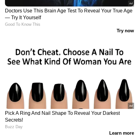
ഇടുക്കി ജില്ലാ ശിശു
മത്സ്യതൊഴിലാളിയെ
സംരക്ഷണ യൂണിറ്റ്
കാണാതായ സംഭവം:
ഓഫീസിന്റെ സീലിംഗ്
പതിനൊന്നാം നാൾ
തകർന്നു വീണു;
മന്ത്രിയെത്തി;
ആളപായമില്ല
ആഭ്യന്തരമന്ത്രിക്കൊപ്പം
ഫിഷറീസ് മന്ത്രിയും
വിഴിഞ്ഞത്ത്
താനൂർ സ്വദേശി
പ്രതിപക്ഷ ഉപനേതാവ്
ഇംതിയാസിനെ
തർക്കം: പന്ത്
കാണാതായ സംഭവം;
സിപിഎമ്മിൻ്റെ കോർട്ടിലിട്ട്