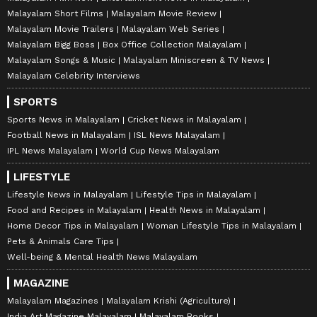
Malayalam Short Films
Malayalam Movie Review
Malayalam Movie Trailers
Malayalam Web Series
Malayalam Bigg Boss
Box Office Collection Malayalam
Malayalam Songs & Music
Malayalam Miniscreen & TV News
Malayalam Celebrity Interviews
SPORTS
Sports News in Malayalam
Cricket News in Malayalam
Football News in Malayalam
ISL News Malayalam
IPL News Malayalam
World Cup News Malayalam
LIFESTYLE
Lifestyle News in Malayalam
Lifestyle Tips in Malayalam
Food and Recipes in Malayalam
Health News in Malayalam
Home Decor Tips in Malayalam
Woman Lifestyle Tips in Malayalam
Pets & Animals Care Tips
Well-being & Mental Health News Malayalam
MAGAZINE
Malayalam Magazines
Malayalam Krishi (Agriculture)
India Art Magazine Malayalam
Malayalam Books