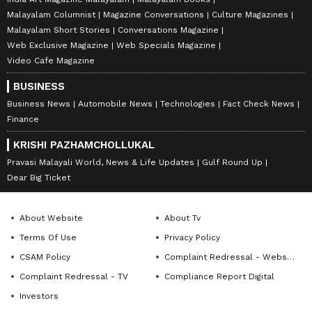
Malayalam Columnist
Magazine Conversations
Culture Magazines
Malayalam Short Stories
Conversations Magazine
Web Exclusive Magazine
Web Specials Magazine
Video Cafe Magazine
BUSINESS
Business News
Automobile News
Technologies
Fact Check News
Finance
KRISHI PAZHAMCHOLLUKAL
Pravasi Malayali World, News & Life Updates
Gulf Round Up
Dear Big Ticket
About Website
About Tv
Terms Of Use
Privacy Policy
CSAM Policy
Complaint Redressal - Website
Complaint Redressal - TV
Compliance Report Digital
Investors