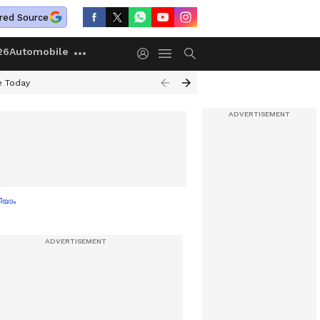
red Source
26
Automobile
e Today
ിയാം