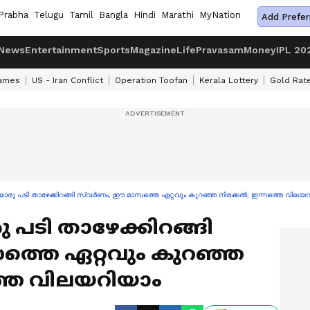
Prabha
Telugu
Tamil
Bangla
Hindi
Marathi
MyNation
Add Prefer
News
Entertainment
Sports
Magazine
Life
Pravasam
Money
IPL 20
ames
US - Iran Conflict
Operation Toofan
Kerala Lottery
Gold Rat
യൊരു പടി താഴേക്കിറങ്ങി സ്വർണം, ഈ മാസത്തെ ഏറ്റവും കുറഞ്ഞ നിരക്കൽ; ഇന്നത്തെ വിലയറ
 പടി താഴേക്കിറങ്ങി
്തെ ഏറ്റവും കുറഞ്ഞ
്തെ വിലയറിയാം