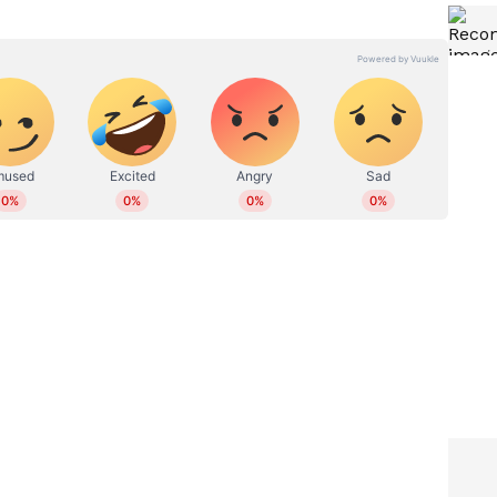
?
ഇന്ത്യക്ക് പച്ചക്കൊടി!
്ര
യൂറോപ്യൻ യൂണിയൻ്റെ ആ
ീപ്
വലിയ കടമ്പ കടന്ന് രാജ്യം;
സെപ്റ്റംബറിന് ശേഷവും