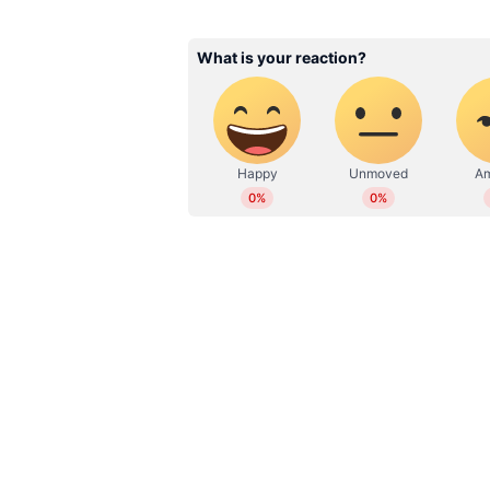
Related Articles
ഇന്ധനവില കുറയുമോ
പ്രതികരണവുമായി കേന്ദ
പെട്രോളിയം മന്ത്രി ഹർദ
സിംഗ് പുരി, ' വിപണി