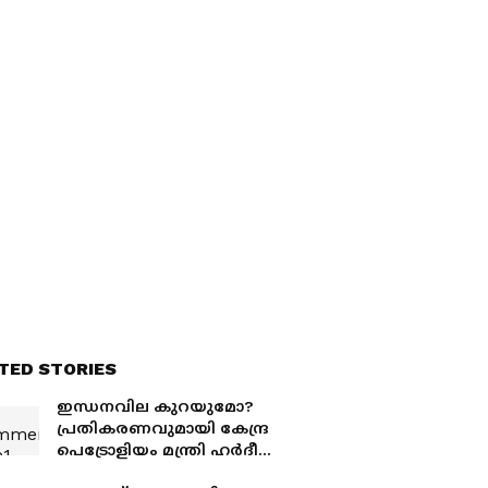
TED STORIES
ഇന്ധനവില കുറയുമോ?
പ്രതികരണവുമായി കേന്ദ്ര
പെട്രോളിയം മന്ത്രി ഹർദീപ്
സിംഗ് പുരി, ' വിപണി