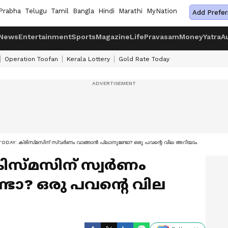
Prabha
Telugu
Tamil
Bangla
Hindi
Marathi
MyNation
Add Prefer
News
Entertainment
Sports
Magazine
Life
Pravasam
Money
Yatra
A
Operation Toofan
Kerala Lottery
Gold Rate Today
ODAY: ക്രിസ്‌മസിന്‌ സ്വർണം വാങ്ങാൻ പ്ലാനുണ്ടോ? ഒരു പവന്റെ വില അറിയാം
്രിസ്‌മസിന്‌ സ്വർണം
്ടോ? ഒരു പവന്റെ വില