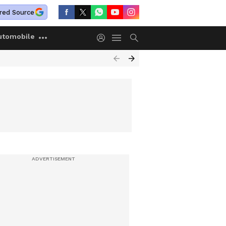
red Source
utomobile