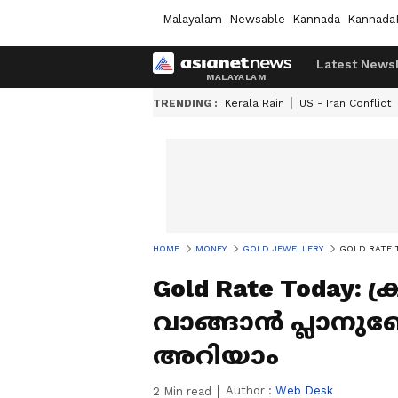
Malayalam
Newsable
Kannada
Kannada
Latest News
TRENDING :
Kerala Rain
US - Iran Conflict
HOME
MONEY
GOLD JEWELLERY
GOLD RATE T
Gold Rate Today: ക
വാങ്ങാൻ പ്ലാനുണ
അറിയാം
Author :
Web Desk
2
Min read