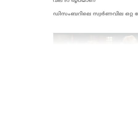
വില 95 രൂപയാണ്
ഡിസംബറിലെ സ്വർണവില ഒറ്റ ന
ABOUT THE AUTHOR
WD
Web Desk