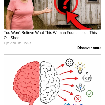
ജൂൺ 26- രാവിലെ- 1,03,840 രൂപ, വൈകീട്ട്-
1,04,680 രൂപ
ജൂൺ 25- 1,02,760 രൂപ| ഉച്ചയ്ക്ക്- 1,03,640 രൂപ
ജൂൺ 24- 1,05,840 രൂപ