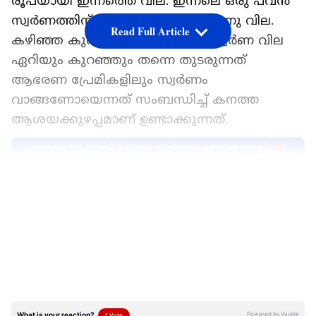
രൂപയായി ഇന്നത്തെ വില. ഇന്നലെ ഒരു പവൻ
സ്വർണത്തിന് 1,07,800 രൂപയായിരുന്നു വില.
Read Full Article
കഴിഞ്ഞ കുറച്ചു ദിവസങ്ങളായി സ്വർണ വില
ഏറിയും കുറഞ്ഞും തന്നെ തുടരുന്നത്
ആഭരണ പ്രേമികളിലും സ്വർണം
വാങ്ങണോയെന്നത് സംബന്ധിച്ച് കനത്ത
ആശയക്കുഴപ്പമാണ് ഉണ്ടാക്കുന്നത്.
ഏഷ്യാനെറ്റ് ന്യൂസ് പ്രധാന വാർത്താ സ്രോതസായി
തെരഞ്ഞെടുക്കുക
LATEST VIDEOS
കഴിഞ്ഞ 10 ദിവസത്തെ സ്വ‍ർണ
നിരക്കുകൾ
ജൂലൈ 4- 1,07,600 രൂപ
ജൂലൈ 3- 1,07,800 രൂപ