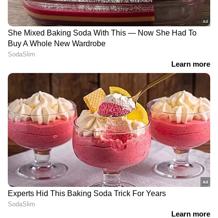
LATEST VIDEOS
ഫരീദാബാദില്‍ സ്‌കൂള്‍
വരാന്തയില്‍ അധ്യാപികയെ
കുത്തിക്കൊന്നു | Faridabad | Crime
ജൂൺ 29- 1,04,880 രൂപ
News
വിവാഹത്തിന് നിർബന്ധിച്ചു;