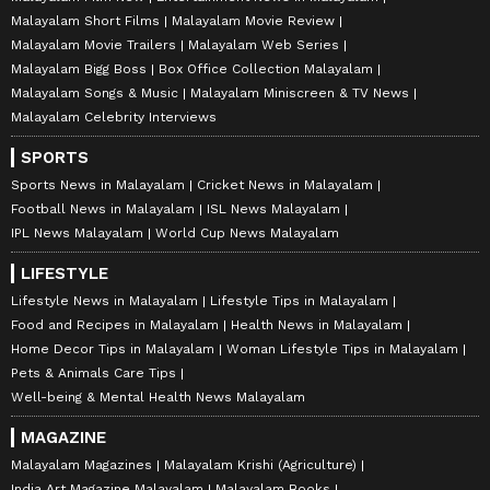
Malayalam Short Films
Malayalam Movie Review
Malayalam Movie Trailers
Malayalam Web Series
Malayalam Bigg Boss
Box Office Collection Malayalam
Malayalam Songs & Music
Malayalam Miniscreen & TV News
Malayalam Celebrity Interviews
SPORTS
Sports News in Malayalam
Cricket News in Malayalam
Football News in Malayalam
ISL News Malayalam
IPL News Malayalam
World Cup News Malayalam
LIFESTYLE
Lifestyle News in Malayalam
Lifestyle Tips in Malayalam
Food and Recipes in Malayalam
Health News in Malayalam
Home Decor Tips in Malayalam
Woman Lifestyle Tips in Malayalam
Pets & Animals Care Tips
Well-being & Mental Health News Malayalam
MAGAZINE
Malayalam Magazines
Malayalam Krishi (Agriculture)
India Art Magazine Malayalam
Malayalam Books