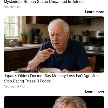
കേന്ദ്രമന്ത്രി പ്രഹ്ലാദ് ജോഷി
RECOMMENDED STORIES
സ്വർണാഭരണങ്ങൾ
വീണ്ടും കുതിച്ച് കയറി
വാങ്ങാൻ പോകുന്നവർക്ക്
സ്വർണ വില; 2
സന്തോഷ വാർത്ത!
ദിവസത്തിനിടെ വില
സംസ്ഥാനത്ത് സ്വർണ
മാറിയത് 3 തവണ, ഇന്ന്
വിലയിൽ ഇടിവ്
പവന് 800 രൂപയുടെ
വർധനവ്