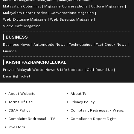
Malayalam Columnist
Magazine Conversations
Culture Magazines
Malayalam Short Stories
Conversations Magazine
Web Exclusive Magazine
Web Specials Magazine
Video Cafe Magazine
BUSINESS
Business News
Automobile News
Technologies
Fact Check News
Finance
KRISHI PAZHAMCHOLLUKAL
Pravasi Malayali World, News & Life Updates
Gulf Round Up
Dear Big Ticket
About Website
About Tv
Terms Of Use
Privacy Policy
CSAM Policy
Complaint Redressal - Website
Complaint Redressal - TV
Compliance Report Digital
Investors