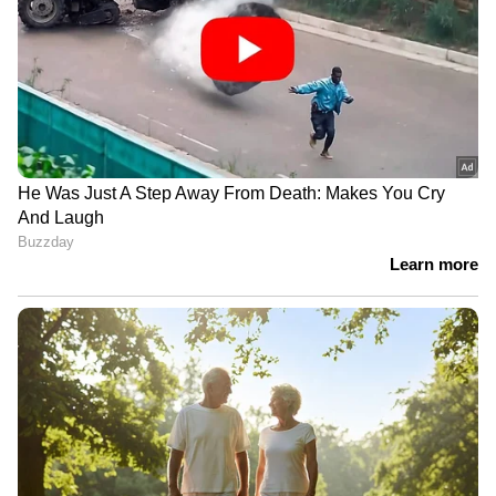
പൊലീസ്