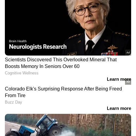
സ്വർണം വാങ്ങാൻ
റോക്കറ്റ് വേഗത്തിൽ
ഓടണോ? സംസ്ഥാനത്ത്
ഉയർന്ന് സ്വർണ വില! 48
സ്വർണ വിലയിൽ വീണ്ടും
മണിക്കൂറുകൾ, ഒറ്റയടിക്ക്
വർധനവ്, നിരക്കറിയാം
കൂടിയത് 4200 രൂപ,
LATEST VIDEOS
കേരളത്തിലെ ഇന്നത്തെ
സ്വർണ നിരക്കറിയാം
FCRA ബിൽ; കേന്ദ്ര നിർദേശം തള്ളി
പ്രതിപക്ഷം | FCRA Amendment Bill |
Congress
അർജുൻ ആയങ്കിയെ കസ്റ്റഡിയിൽ
വാങ്ങാൻ നീക്കം; കാപ്പ ചുമത്താൻ
കളക്ടർക്ക് റിപ്പോർട്ട് നൽകുമെന്ന്