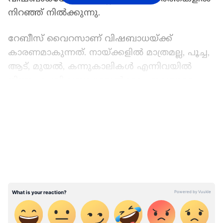
നിറഞ്ഞ് നിൽക്കുന്നു.
റേബീസ് വൈറസാണ് വിഷബാധയ്ക്ക്
കാരണമാകുന്നത്. നായ്ക്കളിൽ മാത്രമല്ല, പൂച്ച,
ആട്, മുയൽ, കന്നുകാലികൾ എന്നിവയിൽ
നിന്നും പേവിഷബാധയേൽക്കാം. ഇവയുടെ
നഖങ്ങളും കടിയുമെല്ലാം ഇത്തരം
LATEST VIDEOS
വിഷബാധയ്ക്ക് കാരണമാകുന്നു. നായ്ക്കളുടെ
ഉമിനീർ നമ്മുടെ കണ്ണിലോ മൂക്കിലോ വായിലോ
മുറിവുകളിലോ വീണാലും
വിഷബാധയുണ്ടാകാം. അതായത് പേ പിടിച്ച
നായെങ്കിൽ. പേ വിഷബാധയുള്ള നായ
കടിച്ചാൽ ഈ വൈറസ് മുറിവിലൂടെ
തലച്ചോറിലെത്തി ഇവ മസ്തിഷ്‌ക
ജ്വരമുണ്ടാക്കുന്നു.