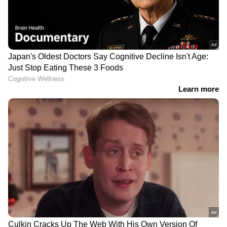
DOWNLOAD APP
ഏഷ്യാനെറ്റ് ന്യൂസ് മലയാളത്തിലൂടെ
Health
News
അറിയൂ.
Food and Recipes
തുടങ്ങി
മികച്ച ജീവിതം നയിക്കാൻ സഹായിക്കുന്ന
ടിപ്സുകളും ലേഖനങ്ങളും — നിങ്ങളുടെ
ദിവസങ്ങളെ കൂടുതൽ മനോഹരമാക്കാൻ
Asianet News Malayalam