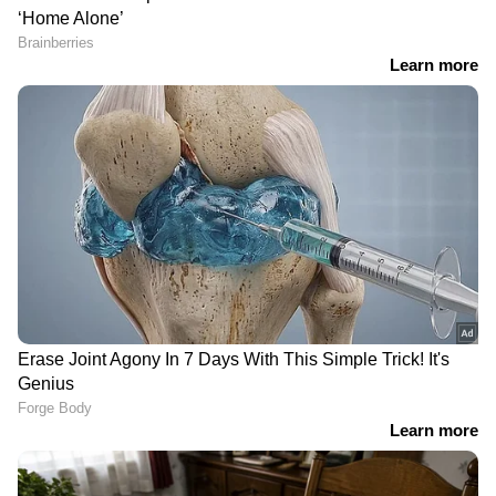
RECOMMENDED STORIES
പേവിഷബാധയെ തടുക്കാനുള്ള ഏറ്റവും നല്ല
മാർഗമാണ് വാക‍്സിനേഷൻ. നായ
തൊലിപ്പുറത്ത് മാന്തുക, രക്തസ്രാവം വരാത്ത