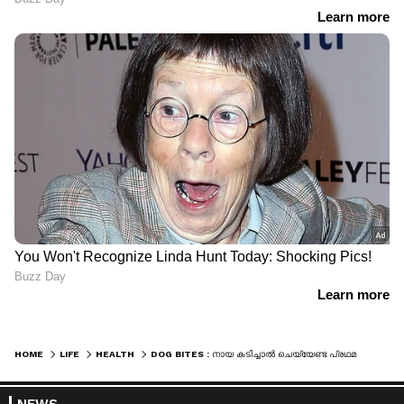
HOME
LIFE
HEALTH
DOG BITES : നായ കടിച്ചാൽ ചെയ്യേണ്ട പ്രഥമശ‍ുശ്രൂഷകൾ അറിയാം