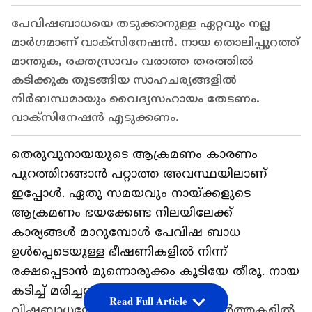
പേവിഷബാധയെ തടുക്കാനുള്ള ഏറ്റവും നല്ല
മാർഗമാണ് വാക‍്സിനേഷൻ. നായ തൊലിപ്പുറത്ത്
മാന്തുക, രക്തസ്രാവം വരാത്ത തരത്തിൽ
കടിക്കുക തുടങ്ങിയ സാഹചര്യങ്ങളിൽ
നിർബന്ധമായും വൈദ്യസഹായം തേടണം.
വാക്സിനേഷൻ എടുക്കണം.
തെരുവുനായയുടെ ആക്രമണം കാരണം
പുറത്തിറങ്ങാൻ പറ്റാത്ത അവസ്ഥയിലാണ്
ഇപ്പോൾ. ഏതു സമയവും നായ്ക്കളുടെ
ആക്രമണം ഭയക്കേണ്ട നിലയിലേക്ക്
കാര്യങ്ങൾ മാറുമ്പോൾ പേവിഷ ബാധ
ഉൾപ്പെടെയുള്ള ഭീഷണികളിൽ നിന്ന്
രക്ഷപ്പെടാൻ മുന്നൊരുക്കം കൂടിയേ തീരൂ. നായ
കടിച്ച് മരിച്ചവരും പേപ്പട്ടി കടിച്ച്
Read Full Article
വിഷബാധയേറ്റവരുമെല്ലാം ഇന്ന് വാർത്തകളിൽ