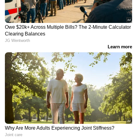
വാഹനങ്ങളോടി; പക്ഷെ
ദുരിതമൊഴിയാതെ കുട്ടനാട്ടിലെ
ജനജീവിതം | Alappzha | Rain
'അർജുൻ ആയങ്കിയെ നേരിൽ
കണ്ടിട്ടുകൂടിയില്ല, എന്നിട്ടും
ഞങ്ങളുടെ വീടുകളിൽ കയറി' |
Arjun Aayanki