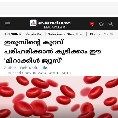
MALAYALAM
TRENDING :
Kerala Rain
Sabarimala Ghee Scam
US - Iran Conflict
ഇരുമ്പിൻ്റെ കുറവ്
പരിഹരിക്കാൻ കുടിക്കാം ഈ
'മിറാക്കിൾ ജ്യൂസ്'
Author :
Web Desk
|
Life
Published :
Nov 19 2024, 02:01 PM IST