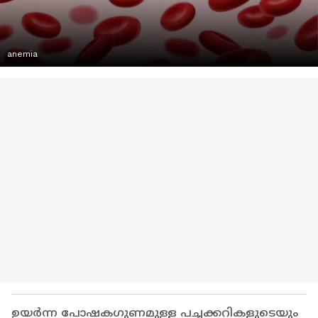
anemia
ഉയർന്ന പോഷകഗുണമുള്ള പച്ചക്കറികളുടെയും