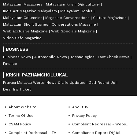
Malayalam Magazines
Malayalam Krishi (Agriculture)
India Art Magazine Malayalam
Malayalam Books
Malayalam Columnist
Magazine Conversations
Culture Magazines
Malayalam Short Stories
Conversations Magazine
Web Exclusive Magazine
Web Specials Magazine
Video Cafe Magazine
BUSINESS
Business News
Automobile News
Technologies
Fact Check News
Finance
KRISHI PAZHAMCHOLLUKAL
Pravasi Malayali World, News & Life Updates
Gulf Round Up
Dear Big Ticket
About Website
About Tv
Terms Of Use
Privacy Policy
CSAM Policy
Complaint Redressal - Website
Complaint Redressal - TV
Compliance Report Digital