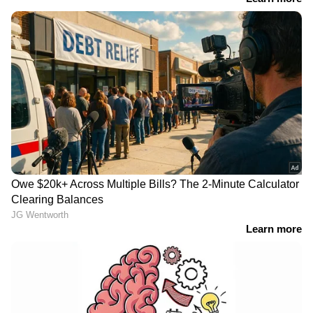
സംരക്ഷിക്കുന്നതിനും സഹായിക്കുന്നു.
എങ്ങനെയാണ് ഈ ജ്യൂസ് തയ്യാറാക്കുന്നതെന്ന്
നോക്കിയാലോ?..
വേണ്ട ചേരുവകൾ
‌കാരറ്റ് 1
എണ്ണം ( ചെറുതായി അരി‍ഞ്ഞത്)
തക്കാളി 1 എണ്ണം
LATEST VIDEOS
( ചെറുതായി അരി‍ഞ്ഞത്)
ഭക്തജനങ്ങളുടെ കാശ് കക്കുന്ന
മാതള നരങ്ങ 1 എണ്ണം
ഒരാളെ പോലും സർക്കാർ
ബീറ്റ്റൂട്ട് പകുതി
വെറുതെവിട്ടില്ല: കെ മുരളീധരൻ
എണ്ണം ( വേവിച്ചത്)