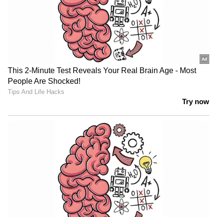
നെല്ലിക്ക 1
കാണാതായ ഗൗതം കൃഷ്ണൻ്റെ
അമ്മയുമായി നടത്തിയ ചർച്ചയിൽ
എണ്ണം
'ഡിമാൻ്റ് പരാമർശം; ഉദ്യോഗസ്ഥയെ
സ്ഥലംമാറ്റി|Kollam
മുകളിൽ കൊടുത്തിരിക്കുന്ന എല്ലാ
ചേരുവകളും തൊലി കളഞ്ഞ് കഴുകി
എടുക്കുക.ശേഷം ചെറുതായി അരിഞ്ഞെടുത്ത്
അൽപം വെള്ളം ചേർത്ത് അടിച്ചെടുക്കുക.
ശേഷം തണുപ്പിച്ചോ അല്ലാതെയോ കഴിക്കാം.