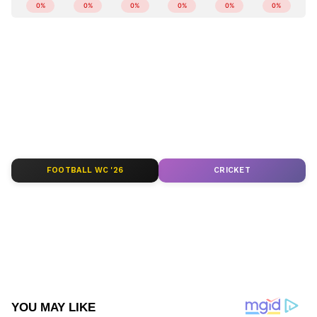
ഏഷ്യാനെറ്റ് ന്യൂസ് മലയാളത്തിലൂടെ
Health
News
അറിയൂ.
Food and Recipes
തുടങ്ങി
മികച്ച ജീവിതം നയിക്കാൻ സഹായിക്കുന്ന
ടിപ്സുകളും ലേഖനങ്ങളും — നിങ്ങളുടെ
ദിവസങ്ങളെ കൂടുതൽ മനോഹരമാക്കാൻ
Asianet News Malayalam
ABOUT THE AUTHOR
Web Desk
WD
FOOTBALL WC '26
CRICKET
Follow Us