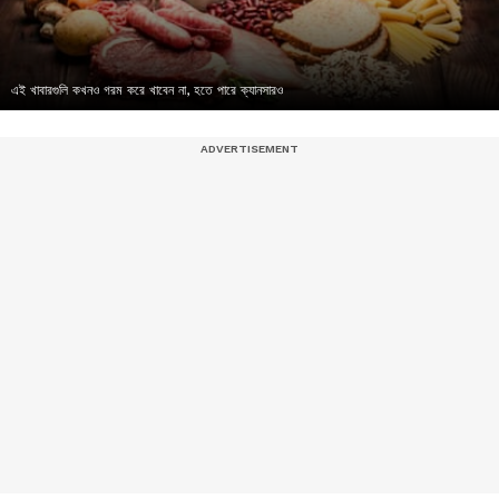
এই খাবারগুলি কখনও গরম করে খাবেন না, হতে পারে ক্যানসারও