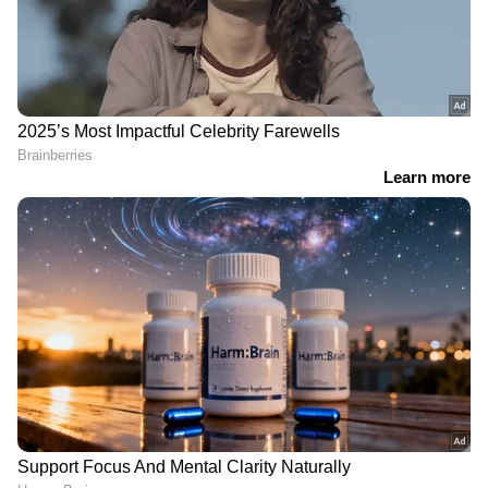
അടങ്ങിയിട്ടുണ്ട്.
ക്രാൻബെറി പതിവായി
മുടികൊഴിച്ചിൽ
മൂന്ന്...
കഴിച്ചാൽ ഈ രോ​ഗങ്ങളെ
കുറയ്ക്കാൻ ഇതാ ആറ്
അകറ്റി നിർത്താം
ടിപ്സ്
ബിപി നിയന്ത്രിക്കാൻ
ടൈപ്പ് 2
കഴിക്കേണ്ട 6 പച്ചക്കറികൾ
പ്രമേഹമുള്ളവർക്ക്
ഡെങ്കിപ്പനി
മൂലമുണ്ടാകുന്ന
സങ്കീർണതകൾക്കുള്ള
സാധ്യത വളരെ