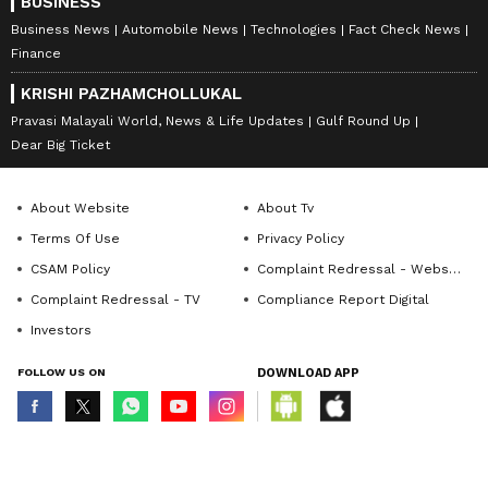
BUSINESS
Business News
Automobile News
Technologies
Fact Check News
Finance
KRISHI PAZHAMCHOLLUKAL
Pravasi Malayali World, News & Life Updates
Gulf Round Up
Dear Big Ticket
About Website
About Tv
Terms Of Use
Privacy Policy
CSAM Policy
Complaint Redressal - Website
Complaint Redressal - TV
Compliance Report Digital
Investors
FOLLOW US ON
DOWNLOAD APP
© Copyright 2026 Asianxt Digital Technologies Private Limited (Formerly
known as Asianet News Media & Entertainment Private Limited) | All Rights
Reserved