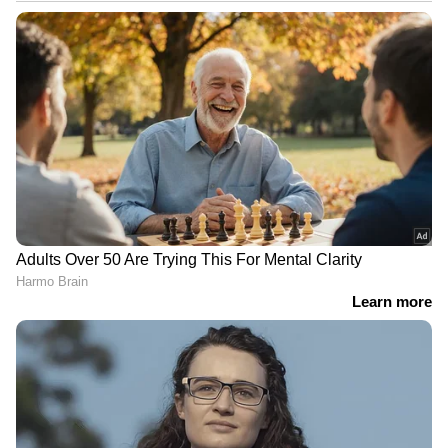
DOWNLOAD APP
രണ്ട്...
RECOMMENDED STORIES
മുളപ്പിച്ച പയർ കൊണ്ടുള്ള സാലഡ് രുചികരം
മാത്രമല്ല നാരുകളും പ്രോട്ടീനും
ചേർക്കുന്നതിനുള്ള നല്ലൊരു മാർഗം കൂടിയാണ്.
ഇതിൽ വിറ്റാമിനുകളും ധാതുക്കളും