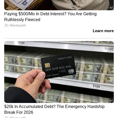
അഞ്ച്...
ജീവകം സി, പ്രോട്ടീൻ, ഫോളേറ്റ് എന്നിവയുടെ
കലവറയാണ് സോയാബീൻ. സാച്ചുറേറ്റഡ് ഫാറ്റ്
ഇതിൽ തീരെ കുറവാണ്. കാൽസ്യം, ഫൈബർ,
അയൺ, മഗ്നീഷ്യം, ഫോസ്ഫറസ്, പൊട്ടാസ്യം
ഇവ സോയാബീനിൽ ധാരാളം ഉണ്ട്. ഒരു ബൗൾ
വേവിച്ച സോയാബീനിൽ 26 ഗ്രാം പ്രോട്ടീൻ ഉണ്ട്.
'
കാൻസർ സാധ്യത കുറയ്ക്കാൻ
കഴിക്കേണ്ടതും ഒഴിവാക്കേണ്ടതുമായ
ഭക്ഷണങ്ങൾ