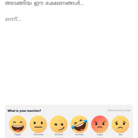
അടങ്ങിയ ഈ ഭക്ഷണങ്ങൾ...
ഒന്ന്...
പ്രോട്ടീൻ സമ്പുഷ്ഠമായ ഭക്ഷണമാണ് ചീസ്.
ആരോഗ്യകരമായ കൊഴുപ്പ് മാത്രമാണ് ചീസിൽ
LATEST VIDEOS
ഉള്ളത്. ഇത് എല്ലുകൾക്കും കൂടുതൽ ബലം
നൽകും. ഒരു ഔൺസ് ചീസിൽ നിന്നും 6.5 ഗ്രാം
പ്രോട്ടീനാണ് ലഭിക്കുക.