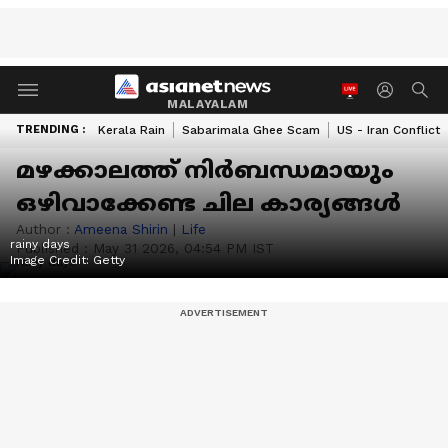
MALAYALAM
TRENDING :
Kerala Rain
Sabarimala Ghee Scam
US - Iran Conflict
മഴക്കാലത്ത് നിർബന്ധമായും
ഒഴിവാക്കേണ്ട ചില കാര്യങ്ങൾ
Author :
Ameena Shirin
|
Life
rainy days
Published :
May 31 2026, 04:54 PM IST
Image Credit:
Getty