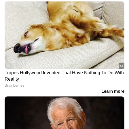
Health Tips : എന്താണ് നോറോവൈറസ്?
RECOMMENDED STORIES
ലക്ഷണങ്ങൾ എന്തെല്ലാം?
എൻഡോമെട്രിയൽ
ഭക്ഷണ സമയവും
ക്യാൻസർ: സ്ത്രീകൾ
വേഗതയും പ്രധാനമാണ്;
അവഗണിക്കാൻ
അവഗണിക്കാൻ
പാടില്ലാത്ത ലക്ഷണങ്ങൾ
പാടില്ലാത്ത 6 കുടൽ
ആരോഗ്യ ശീലങ്ങൾ
4. മഴക്കാലത്ത് പുറത്തുനിന്ന് ചിക്കൻ, മട്ടൻ