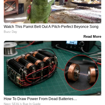
ഉത്തരേന്ത്യയിൽ ശക്തമായ മഴ
തുടരുന്നു, അസമിൽ മരണം 97;
ബ്രഹ്മപുത്രയും പോഷക നദികളും
കരകവിഞ്ഞൊഴുകി
'മുട്ടിന് താഴെ വെടിവെച്ചാലും
മുട്ടുകുത്തില്ല'; പൊലീസ് തെരച്ചിൽ
തുടരുന്നതിനിടെ വീണ്ടും അർജുൻ
ആയങ്കി
7. മഴക്കാലത്ത് നിങ്ങളുടെ ഇഷ്ടപ്പെട്ട സ്നാക്സ്
കഴിക്കാൻ ആഗ്രഹം തോന്നുന്നുണ്ടെങ്കിൽ,
വീട്ടിൽത്തന്നെ ഉണ്ടാക്കി ചൂടോടെ
കഴിക്കുന്നതാണ് നല്ലത്.