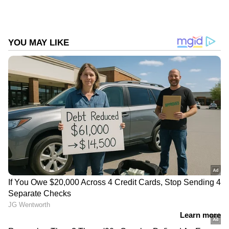
പ്രൊഫസറായ സാദിയ എസ്. കാൻ
പറഞ്ഞു.
ഏഷ്യാനെറ്റ് ന്യൂസ് മലയാളത്തിലൂടെ
Health
News
അറിയൂ.
Food and Recipes
തുടങ്ങി
മികച്ച ജീവിതം നയിക്കാൻ സഹായിക്കുന്ന
ടിപ്സുകളും ലേഖനങ്ങളും — നിങ്ങളുടെ
ദിവസങ്ങളെ കൂടുതൽ മനോഹരമാക്കാൻ
Asianet News Malayalam
ABOUT THE AUTHOR
Web Desk
WD
ശ്വാസകോശ അർബുദം
Published :
Nov 18 2021, 12:29 PM IST
Follow Us