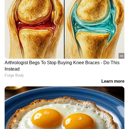
RECOMMENDED STORIES
നെഞ്ചെരിച്ചിലിന്
മഗ്നീഷ്യത്തിന്റെ കുറവ് ;
കാരണമാകുന്ന ചില
ശരീരം കാണിക്കുന്ന ചില
ഭക്ഷണങ്ങൾ
ലക്ഷണങ്ങൾ