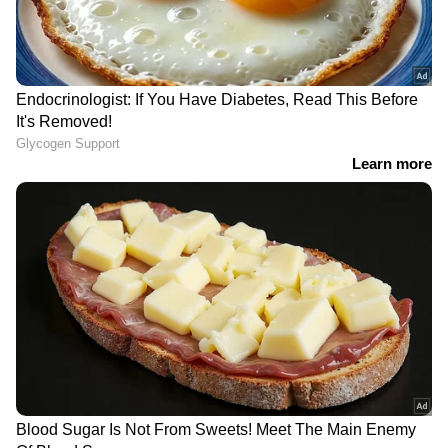
50 വയസിന് ശേഷം
കുടലിന്റെ ആരോഗ്യത്തെ
സ്ത്രീകളിൽ ഉണ്ടാകുന്ന 4
അവതാളത്തിലാക്കുന്ന 6
പ്രധാന പോഷക
ശീലങ്ങൾ
പുകവലിക്കുന്ന ആളുകളിൽ ഹൃദയ
കുറവുകൾ, ശ്രദ്ധിക്കാം
സംബന്ധമായ അസുഖങ്ങൾ ഉണ്ടാകാനുള്ള
സാധ്യത കൂടുതലാണെന്ന് സാദിയ പറഞ്ഞു.
ഒന്നിലധികം ജീവിതശൈലി ഘടകങ്ങളും ഹൃദയ
സംബന്ധമായ അസുഖങ്ങളും മറ്റ് ആരോഗ്യ
ഫലങ്ങളും വിലയിരുത്തുന്നതിനായി ഗവേഷകർ
യുഎസിലെ ഒമ്പത് ദീർഘകാല പഠനങ്ങളിൽ
നിന്നുള്ള ഡാറ്റ സമാഹരിച്ചു.
LATEST VIDEOS