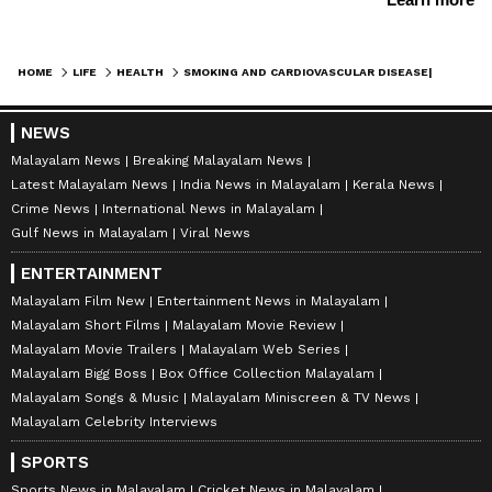
HOME
LIFE
HEALTH
SMOKING AND CARDIOVASCULAR DISEASE| പുകവലിക്കുന്നവരുടെ ശ്രദ്ധയ്ക്ക്, ഈ ലക്ഷണം ഹൃദ്രോഗത്തിന്റെ ആദ്യ സൂചനയാകാം
NEWS
Malayalam News
Breaking Malayalam News
Latest Malayalam News
India News in Malayalam
Kerala News
Crime News
International News in Malayalam
Gulf News in Malayalam
Viral News
ENTERTAINMENT
Malayalam Film New
Entertainment News in Malayalam
Malayalam Short Films
Malayalam Movie Review
Malayalam Movie Trailers
Malayalam Web Series
Malayalam Bigg Boss
Box Office Collection Malayalam
Malayalam Songs & Music
Malayalam Miniscreen & TV News
Malayalam Celebrity Interviews
SPORTS
Sports News in Malayalam
Cricket News in Malayalam