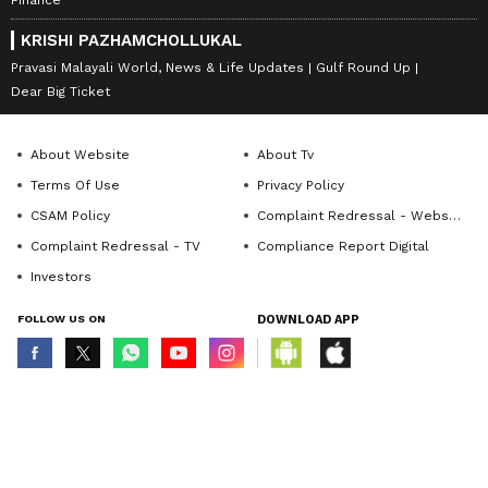
Finance
KRISHI PAZHAMCHOLLUKAL
Pravasi Malayali World, News & Life Updates
Gulf Round Up
Dear Big Ticket
About Website
About Tv
Terms Of Use
Privacy Policy
CSAM Policy
Complaint Redressal - Website
Complaint Redressal - TV
Compliance Report Digital
Investors
FOLLOW US ON
DOWNLOAD APP
© Copyright 2026 Asianxt Digital Technologies Private Limited (Formerly
known as Asianet News Media & Entertainment Private Limited) | All Rights
Reserved