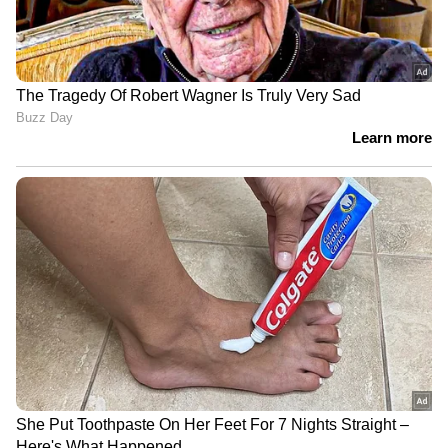
കൃത്രിമ മധുരം ചേർത്ത പാനീയങ്ങൾ
ഒഴിവാക്കണം. ശീതളപാനീയങ്ങൾ,
മധുരമടങ്ങിയ പാനീയങ്ങൾ, ജ്യൂസ്
പായ്ക്കറ്റുകൾ എന്നിവ ഒഴിവാക്കണം. ഭക്ഷണം
പാകം ചെയ്യുമ്പോൾ ഉപ്പ് വളരെ ചെറിയ
അളവിൽ മാത്രം ഉപയോഗിക്കുക. പരമാവധി