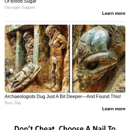
സ്ത്രീ ആരോഗ്യ സംരക്ഷണത്തിൽ
രാജ്യത്ത് മാതൃകയാകാൻ
കര്‍ണാടക; 'ഋതുതാരെ' പദ്ധതി
ഒരുങ്ങുന്നു
കണ്ണൂരിൽ 'അടിത്തറ മാന്തുന്ന'
നീക്കങ്ങളോ? പാർട്ടി വിട്ടവരെ
വിരട്ടാൻ ശ്രമിക്കുന്നോ? | News
Hour
പഠനത്തിന്റെ തുടക്കത്തിൽ ഹൃദയ
സംബന്ധമായ അസുഖങ്ങൾ ഇല്ലാതിരുന്ന 20
നും 79 നും ഇടയിൽ പ്രായമുള്ള 165
മുതിർന്നവരിൽ നിന്ന് ഡാറ്റ വിശകലനത്തിൽ
ഉൾപ്പെടുത്തിയിട്ടുണ്ട്. പ്രായം, ബോഡി മാസ്
ഇൻഡക്‌സ് (ബിഎംഐ), രക്തസമ്മർദ്ദം,
കൊളസ്‌ട്രോളിന്റെ അളവ് എന്നിവയിൽ