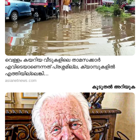
സംസ്‌ക്കരിച്ച ഭക്ഷണങ്ങൾ ഒഴിവാക്കുക. ഇനി
കഴിക്കണമെങ്കിൽ വളരെ ചെറിയ അളവിൽ
മാത്രം കഴിക്കുക. ഫ്രൈഡ് ഭക്ഷണങ്ങൾ,
കൊഴുപ്പ് അടങ്ങിയ ഭക്ഷണങ്ങൾ എന്നിവ
ഒഴിവാക്കാം.