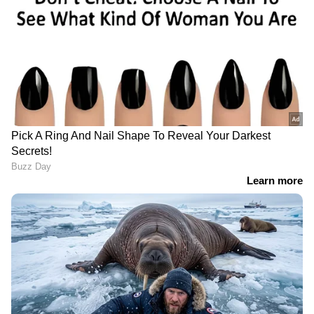
ക്രമീകരണം നടത്തി.
പുകവലിക്കുന്ന മധ്യവയസ്കരായ സ്ത്രീകൾക്ക്
പുകവലിക്കാത്ത സ്ത്രീകളെ അപേക്ഷിച്ച്
സിവിഡി(Cardiovascular disease) ഉണ്ടാകാനുള്ള
സാധ്യത ഇരട്ടിയാണെന്ന് പഠനത്തിൽ
കണ്ടെത്തി. പുകവലിക്കാത്ത
പുരുഷന്മാരേക്കാൾ
അപേക്ഷിച്ച് പുകവലിക്കുന്ന മധ്യവയസ്കരായ
പുരുഷന്മാർക്ക് ഹൃദയ സംബന്ധമായ
അസുഖങ്ങൾ വരാനുള്ള സാധ്യത 10
ശതമാനത്തിലധികം
കൂടുതലാണ്. ഭക്ഷണത്തിന്റെ ഗുണനിലവാരവും
ഹൃദ്രോഗങ്ങളും തമ്മിൽ ശക്തമായ
ബന്ധമുണ്ടെന്ന് 'അമേരിക്കൻ ഹാർട്ട്