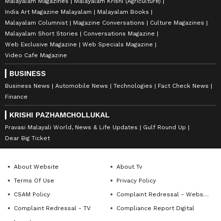
Malayalam Magazines
Malayalam Krishi (Agriculture)
India Art Magazine Malayalam
Malayalam Books
Malayalam Columnist
Magazine Conversations
Culture Magazines
Malayalam Short Stories
Conversations Magazine
Web Exclusive Magazine
Web Specials Magazine
Video Cafe Magazine
BUSINESS
Business News
Automobile News
Technologies
Fact Check News
Finance
KRISHI PAZHAMCHOLLUKAL
Pravasi Malayali World, News & Life Updates
Gulf Round Up
Dear Big Ticket
About Website
About Tv
Terms Of Use
Privacy Policy
CSAM Policy
Complaint Redressal - Website
Complaint Redressal - TV
Compliance Report Digital