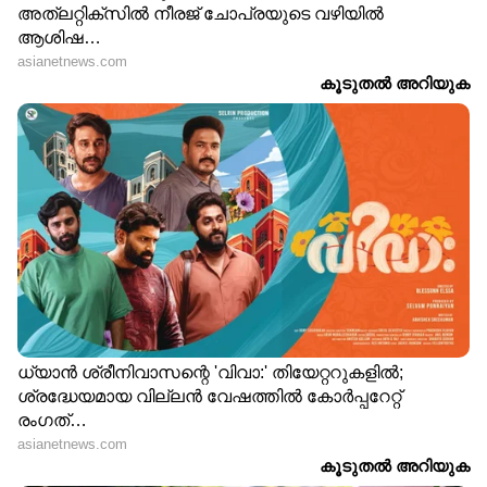
അതുപോലെ സമ്മര്‍ദ്ദങ്ങളകറ്റാനുള്ള
ഉപാധികള്‍ തേടല്‍ എല്ലാം നിര്‍ബന്ധമായും
ചെയ്യേണ്ടതുണ്ടെന്നും ഇവര്‍ ഓര്‍മ്മിപ്പിക്കുന്നു.
Also Read:- പാരസെറ്റമോള്‍ പതിവായി
കഴിക്കാറുണ്ടോ? എങ്കില്‍
നിങ്ങളറിയേണ്ടത്...