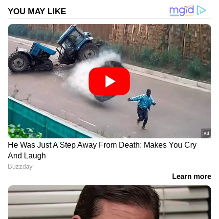
DOWNLOAD APP
ഏഷ്യാനെറ്റ് ന്യൂസ് മലയാളത്തിലൂടെ
Health
News
അറിയൂ.
Food and Recipes
തുടങ്ങി
മികച്ച ജീവിതം നയിക്കാൻ സഹായിക്കുന്ന
ടിപ്സുകളും ലേഖനങ്ങളും — നിങ്ങളുടെ
ദിവസങ്ങളെ കൂടുതൽ മനോഹരമാക്കാൻ