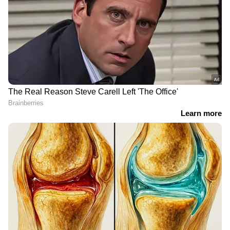
Asianet News Malayalam
യുഎസില്‍ നിന്നുള്ള ഗവേഷകരാണ് ഈ
പഠനത്തിന് പിന്നില്‍. ഏതാണ്ട് അഞ്ച്
ലക്ഷത്തോളം പേരെയാണ് പഠനത്തിനായി
വിനിയോഗിച്ചതത്രേ. കൊവിഡിന് മുമ്പുള്ള
ഇവരുടെ ആരോഗ്യാവസ്ഥയും അതിന്
ശേഷമുള്ളതും താരതമ്യപ്പെടുത്തിയാണ്
ഗവേഷകര്‍ പഠനം നടത്തിയിട്ടുള്ളത്.
RECOMMENDED STORIES