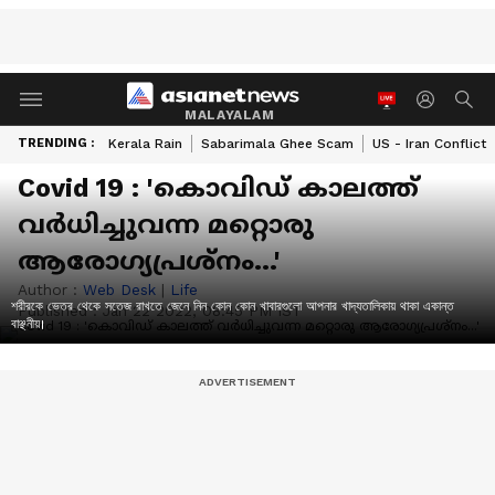
MALAYALAM
TRENDING :
Kerala Rain
Sabarimala Ghee Scam
US - Iran Conflict
Covid 19 : 'കൊവിഡ് കാലത്ത്
വര്‍ധിച്ചുവന്ന മറ്റൊരു
ആരോഗ്യപ്രശ്‌നം...'
Author :
Web Desk
|
Life
শরীরকে ভেতর থেকে সতেজ রাখতে জেনে নিন কোন কোন খাবারগুলো আপনার খাদ্যতালিকায় থাকা একান্ত
Published :
Jan 22 2022, 08:45 PM IST
বাঞ্ছনীয়।