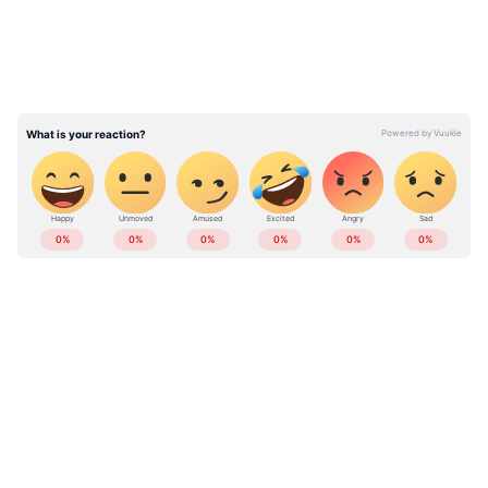
ഏതെല്ലാം തരത്തില്‍ ബാധിച്ചുവെന്നതില്‍
വിവിധ രാജ്യങ്ങളില്‍ ഗവേഷകര്‍ ചേര്‍ന്ന് പല
പഠനങ്ങളും നടത്തിവരികയാണ്. അത്തരത്തില്‍
കഴിഞ്ഞ ദിവസം 'സര്‍ക്കുലേഷന്‍' എന്ന പ്രമുഖ
പ്രസിദ്ധീകരണത്തില്‍ വന്നൊരു പഠനപ്രകാരം
കൊവിഡ് കാലത്ത് ബിപി, അഥവാ ഉയര്‍ന്ന
രക്തസമ്മര്‍ദ്ദം നേരിടുന്നവരുടെ എണ്ണം
വളരെയധികം വര്‍ധിച്ചതായാണ് പറയുന്നത്.
ABOUT THE AUTHOR
Web Desk
WD
Follow Us