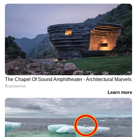
ഏഷ്യാനെറ്റ് ന്യൂസ് മലയാളത്തിലൂടെ
Health
News
അറിയൂ.
Food and Recipes
തുടങ്ങി
മികച്ച ജീവിതം നയിക്കാൻ സഹായിക്കുന്ന
ടിപ്സുകളും ലേഖനങ്ങളും — നിങ്ങളുടെ
ദിവസങ്ങളെ കൂടുതൽ മനോഹരമാക്കാൻ
Asianet News Malayalam
ബദാം...
ബദാമിൽ നാരുകൾ, വിറ്റാമിൻ ഇ, മഗ്നീഷ്യം,
വിറ്റാമിൻ 12 എന്നിവയ്‌ക്കൊപ്പം ധാരാളം
പോഷകങ്ങളും അടങ്ങിയിട്ടുണ്ട്.
ബദാം കഴിക്കുന്നത് ശരീരത്തിലെ ഗ്ലൂക്കോസ്
അളവ് നിയന്ത്രിക്കാൻ സഹായിക്കുന്നു. അവ
ഓക്‌സിഡേറ്റീവ് സ്‌ട്രെസ് കുറയ്ക്കുന്നു.
ഓക്‌സിഡേറ്റീവ് സ്‌ട്രെസ് കൂടുന്നത്