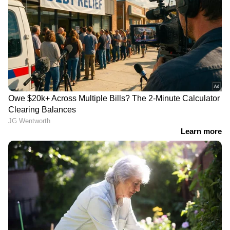
വാൾനട്ട്...
വാൾനട്ടിൽ പ്രോട്ടീനും പോളിഅൺസാച്ചുറേറ്റഡ്