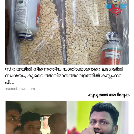
തിരുമലയുള്ള ബോഡി ആന്റ് സോൾ എന്ന
ജിമ്മിലാണ് വർക്കൗട്ട് ചെയ്തിരുന്നത്. ദിവസവും
ജിമ്മിൽ രണ്ട് മണിക്കൂർ വർക്കൗട്ട്