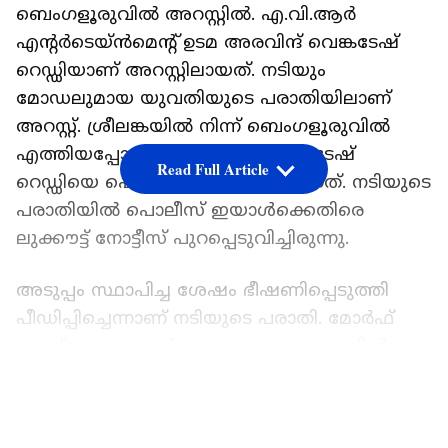
ബെംഗളൂരുവിൽ അറസ്റ്റിൽ. എ.വി.ആർ
എന്റർടെയ്ൻമെന്റ് ഉടമ അരവിന്ദ് വെങ്കടേഷ്
റെഡ്ഡിയാണ് അറസ്റ്റിലായത്. നടിയും
മോഡലുമായ യുവതിയുടെ പരാതിയിലാണ്
അറസ്റ്റ്. ശ്രീലങ്കയിൽ നിന്ന് ബെംഗളൂരുവിൽ
എത്തിയപ്പോഴാണ് അരവിന്ദ് വെങ്കടേഷ്
Read Full Article
റെഡ്ഡിയെ പൊലീസ് അറസ്റ്റ് ചെയ്തത്. നടിയുടെ
പരാതിയിൽ പൊലീസ് ഇയാൾക്കെതിരെ
ലുക്കൗട്ട് നോട്ടീസ് പുറപ്പെടുവിച്ചിരുന്നു.
അടുപ്പം സ്ഥാപിച്ച ശേഷം ഭീഷണിപ്പെടുത്തി
പീ‍ഡിപ്പിച്ചെന്നാണ് നടിയുടെ പരാതി. മോ‍ർഫ്
ചെയ്ത ദൃശ്യങ്ങൾ സാമൂഹ്യ മാധ്യമങ്ങളിൽ
പ്രചരിപ്പിച്ചെന്നും ന‌ടിയുടെ പരാതിയിൽ
LATEST VIDEOS
പറയുന്നു. നിർമാതാവിന്റെ സമ്മ‍ർദം മൂലം
ആത്മഹത്യക്ക് ശ്രമിച്ചെന്നും നടി പറയുന്നു.