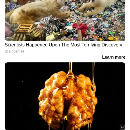
സംസ്ഥാന സർക്കാർ
'നേതാക്കൾ ജയിലിൽ
ഉത്തരവിറക്കി,
കിടന്നപ്പോൾ കാണാത്ത
എംബിബിഎസ്
ഒരേയൊരു നേതാവ് ഇന്ന്
വിദ്യാർത്ഥികൾക്ക് വലിയ
മുഖ്യമന്ത്രിയാണ്', തിരിഞ്ഞ്
ആശ്വാസം, ഇനി ഫീസ്
നോക്കത്തവര്‍ മുഖത്ത്
അടക്കേണ്ടത് നാലരവർഷം
നോക്കണമെന്ന
മാത്രം
വാശിയില്ലെന്ന് കെഎസ്യു
നേതാവ്
Related Articles
ചെങ്കോട്ട സ്ഫോടനം; ഒരു ഡോക്ടര്‍ കൂടി