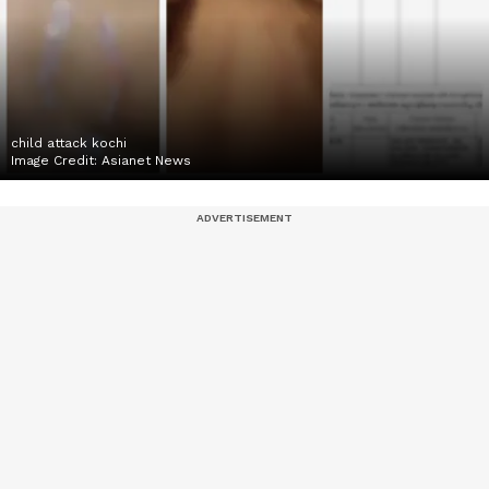
child attack kochi
Image Credit:
Asianet News