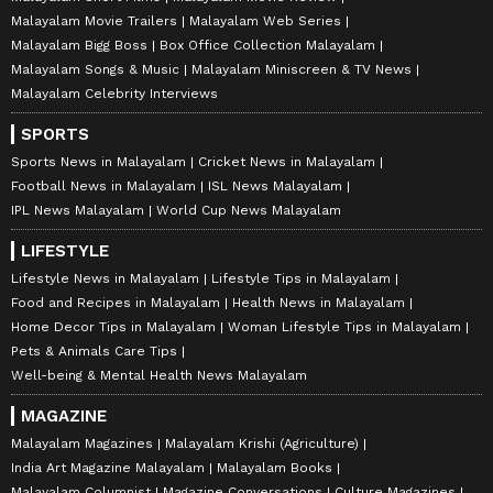
Malayalam Movie Trailers
Malayalam Web Series
Malayalam Bigg Boss
Box Office Collection Malayalam
Malayalam Songs & Music
Malayalam Miniscreen & TV News
Malayalam Celebrity Interviews
SPORTS
Sports News in Malayalam
Cricket News in Malayalam
Football News in Malayalam
ISL News Malayalam
IPL News Malayalam
World Cup News Malayalam
LIFESTYLE
Lifestyle News in Malayalam
Lifestyle Tips in Malayalam
Food and Recipes in Malayalam
Health News in Malayalam
Home Decor Tips in Malayalam
Woman Lifestyle Tips in Malayalam
Pets & Animals Care Tips
Well-being & Mental Health News Malayalam
MAGAZINE
Malayalam Magazines
Malayalam Krishi (Agriculture)
India Art Magazine Malayalam
Malayalam Books
Malayalam Columnist
Magazine Conversations
Culture Magazines