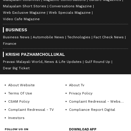
Malayalam Short Stories
Conversations Magazine
Web Exclusive Magazine
Web Specials Magazine
Video Cafe Magazine
BUSINESS
Business News
Automobile News
Technologies
Fact Check News
Finance
KRISHI PAZHAMCHOLLUKAL
Pravasi Malayali World, News & Life Updates
Gulf Round Up
Dear Big Ticket
About Website
About Tv
Terms Of Use
Privacy Policy
CSAM Policy
Complaint Redressal - Website
Complaint Redressal - TV
Compliance Report Digital
Investors
FOLLOW US ON
DOWNLOAD APP