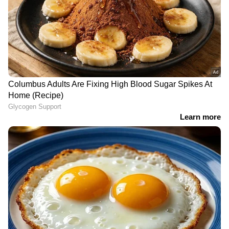
രാജ്യത്ത് മാതൃകയാകാൻ
കര്‍ണാടക; 'ഋതുതാരെ' പദ്ധതി
ഒരുങ്ങുന്നു
നിർത്തിയിട്ട കാർ കത്തിച്ചു,
യുവതിയുടെ മേൽ
പെട്രോളൊഴിച്ചു; വീട്ടിൽക്കയറി
യുവാവിന്റെ പരാക്രമം