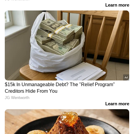
തർക്കം, അൽപം ക്ഷമിച്ചു,
അടിച്ച് മാറ്റിയത് 32
പിന്നാലെ കൊച്ചുബാലനെ
തോക്കുകൾ, ചോദ്യം
കൃഷിയിടത്തിലേക്ക്
ചെയ്യലിൽ തെളിഞ്ഞത്
വലിച്ചെറിഞ്ഞ് യുവാവ്
ഒരു വർഷം മുൻപത്തെ
കൊലപാതകം
LATEST VIDEOS
സ്ത്രീ ആരോഗ്യ സംരക്ഷണത്തിൽ