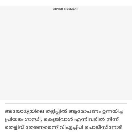
അയോധ്യയിലെ തട്ടിപ്പിൽ ആരോപണം ഉന്നയിച്ച
പ്രിയങ്ക ഗാന്ധി, കെജ്രിവാൾ എന്നിവരിൽ നിന്ന്
തെളിവ് തേടണമെന്ന് വിഎച്ച്പി പൊലീസിനോട്