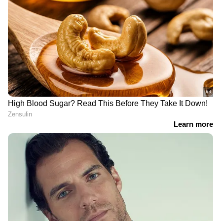
പ്രസിദ്ധീകരിച്ചു. വിഷ്വല്‍, ഡിജിറ്റല്‍ മീഡിയകളില്‍
വ്യക്തമല്ല. പ്രത്യേക അന്വേഷണ സംഘത്തിന്‍റെ
പ്രവര്‍ത്തനപരിചയം. ഇ മെയില്‍:
അന്തിമ റിപ്പോര്‍ട്ട് വരും വരെ നടപടികള്‍
anver@asianetnews.in
വൈകിപ്പിക്കാനും സാധ്യതയുണ്ട്.
ചമ്പത് റായിക്കെതിരെ പുതിയ
അരോപണം
ഇതിനിടെ ചമ്പത് റായിക്ക് ഇരട്ടി പ്രഹരവുമായി
മുന്‍ ആഭ്യന്തര സെക്രട്ടറി ലക്ഷ്മി നാരായണന്‍റെ
മൊഴിയും പുറത്തുവന്നു. പ്രാണ പ്രതിഷ്ഠക്ക്
പിന്നാലെ 2024 ഏപ്രിലില്‍ അയോധ്യ
ക്ഷേത്രത്തില്‍ 151 കിലോ തൂക്കം വരുന്ന
DOWNLOAD APP
സ്വര്‍ണത്തില്‍ തീര്‍ത്ത രാമചരിത മാനസ് ഗ്രന്ഥം
വഴിപാടായി നല്‍കിയെന്നും, ഇപ്പോള്‍ അതേ
RECOMMENDED STORIES
കുറിച്ച് ഒരു വിവരവുമില്ലെന്നും നേരിട്ട് വാങ്ങിയ
ചമ്പത് റായി ഒരു രസീത് പോലും