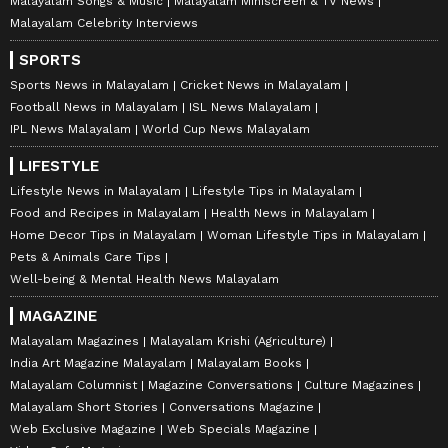
Malayalam Songs & Music
Malayalam Miniscreen & TV News
Malayalam Celebrity Interviews
SPORTS
Sports News in Malayalam
Cricket News in Malayalam
Football News in Malayalam
ISL News Malayalam
IPL News Malayalam
World Cup News Malayalam
LIFESTYLE
Lifestyle News in Malayalam
Lifestyle Tips in Malayalam
Food and Recipes in Malayalam
Health News in Malayalam
Home Decor Tips in Malayalam
Woman Lifestyle Tips in Malayalam
Pets & Animals Care Tips
Well-being & Mental Health News Malayalam
MAGAZINE
Malayalam Magazines
Malayalam Krishi (Agriculture)
India Art Magazine Malayalam
Malayalam Books
Malayalam Columnist
Magazine Conversations
Culture Magazines
Malayalam Short Stories
Conversations Magazine
Web Exclusive Magazine
Web Specials Magazine