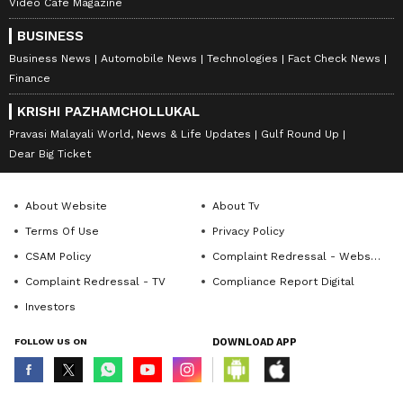
Video Cafe Magazine
BUSINESS
Business News
Automobile News
Technologies
Fact Check News
Finance
KRISHI PAZHAMCHOLLUKAL
Pravasi Malayali World, News & Life Updates
Gulf Round Up
Dear Big Ticket
About Website
About Tv
Terms Of Use
Privacy Policy
CSAM Policy
Complaint Redressal - Website
Complaint Redressal - TV
Compliance Report Digital
Investors
FOLLOW US ON
DOWNLOAD APP