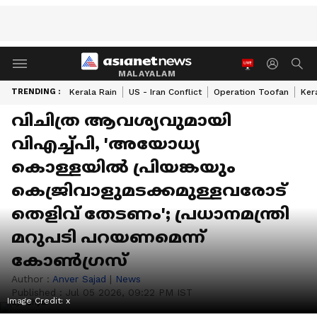
MALAYALAM
TRENDING :
Kerala Rain
US - Iran Conflict
Operation Toofan
Ker
വിചിത്ര ആവശ്യവുമായി
വിഎച്ച്പി, 'അയോധ്യ
കൊള്ളയിൽ പ്രിയങ്കയും
കെജ്രിവാളുമടക്കമുള്ളവരോട്
തെളിവ് തേടണം'; പ്രധാനമന്ത്രി
മറുപടി പറയണമെന്ന്
കോൺഗ്രസ്
Author :
Anver Sajad
|
News
Published :
Jul 05 2026, 09:22 PM IST
Image Credit:
x