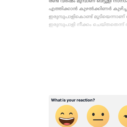
രണ്ട് വർഷം മുമ്പാണ് ബിട്ടുളി നാ
എത്തിക്കാന്‍ കുഴൽക്കിണർ കുഴിച്ചത
ഇരുമ്പുപാളികൊണ്ട് മൂടിയെന്നാണ്
ഇരുമ്പുപാളി നീക്കം ചെയ്തതെന്ന
ഇന്ത്യയിലെയും ലോകമെമ്പാടു
എപ്പോഴും ഏഷ്യാനെറ്റ് ന്യൂസ
അപ്‌ഡേറ്റുകളും ആഴത്തിലുള്
എല്ലാം ഒരൊറ്റ സ്ഥലത്ത്. 
വാർത്തകൾ ലഭിക്കാൻ
Asian
ABOUT THE AUTHOR
WD
Web Desk