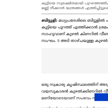
കുട്ടിയെ സുരക്ഷിതമായി പുറത്തെത്തി
മണ്ണ് നീക്കാൻ യന്ത്രങ്ങൾ എത്തിച്ചിട്ടു
ബിട്ടുളി:
മധ്യപ്രദേശിലെ ബിട്ടുള
കുട്ടിയെ പുറത്ത് എത്തിക്കാൻ ശ്
സാഹുവാണ് കുഴൽ കിണറിൽ വീണത്
സംഘം. 5 അടി താഴ്ചയുള്ള കുഴൽ ക
ഒരു സ്വകാര്യ കൃഷിസ്ഥലത്തിന് അട
വയസുകാരന്‍ കുഴൽക്കിണറിൽ വീ
മണിയോടെയാണ് സംഭവം നടന്നതെന