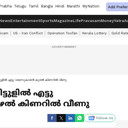
Prabha
Telugu
Tamil
Bangla
Hindi
Marathi
MyNation
Add Prefer
News
Entertainment
Sports
Magazine
Life
Pravasam
Money
Yatra
A
 Scam
US - Iran Conflict
Operation Toofan
Kerala Lottery
Gold Rat
ട്ടുളിൽ എട്ടു വയസുകാരൻ കുഴൽ കിണറിൽ വീണു
്ടുളിൽ എട്ടു
ഴൽ കിണറിൽ വീണു
Follow Us