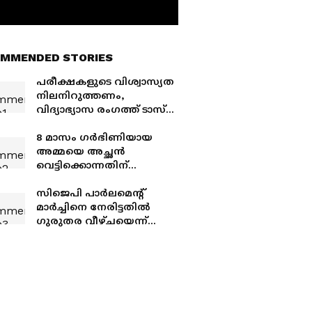
MMENDED STORIES
പരീക്ഷകളുടെ വിശ്വാസ്യത
നിലനിറുത്തണം,
വിദ്യാഭ്യാസ രംഗത്ത് ടാസ്ക്
ഫോഴ്സ് ,
പ്രധാനമന്ത്രിയുടെ
8 മാസം ഗർഭിണിയായ
പ്രഖ്യാപനം ഇൻസ്റ്റഗ്രാമിൽ
അമ്മയെ അച്ഛൻ
വെട്ടിക്കൊന്നതിന്
സാക്ഷികളായി അഞ്ചും
രണ്ടും വയസുള്ള മക്കൾ,
സിജെപി പാർലമെന്റ്
കൊടും ക്രൂരത, പ്രതി
മാർച്ചിനെ നേരിട്ടതിൽ
പിടിയിൽ
ഗുരുതര വീഴ്ചയെന്ന്
ആർഎഎഫ് കണ്ടെത്തൽ,
പെല്ലറ്റ് ഗൺ പ്രയോഗത്തിന്
നിയന്ത്രണം ഏർപ്പെടുത്തി