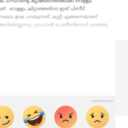
നാക് ചൗഹാന്റെ കൃഷിയിടത്തിലേക്ക് വെള്ളം
്. വെള്ളം കിട്ടാത്തതിനാ ഇത് പിന്നീട്
 സ്ഥലം ഉടമ പറയുന്നത്. കുട്ടി എങ്ങനെയാണ്
് അറിയില്ലെന്നും ചൗഹാൻ പോലീസിനോട് പറഞ്ഞു.
മുള്ള എല്ലാ
India News
അറിയാൻ
് വാർത്തകൾ.
Malayalam News
തത്സമയ
ള വിശകലനവും സമഗ്രമായ റിപ്പോർട്ടിംഗും —
ഏത് സമയത്തും, എവിടെയും വിശ്വസനീയമായ
et News Malayalam