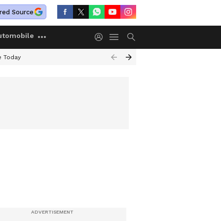
red Source
utomobile
e Today