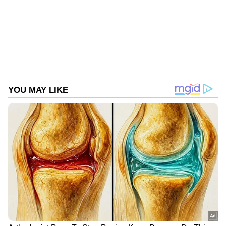
Published :
Aug 24 2023, 08:51 AM IST
വൈകിട്ട് 5.45ന് തുടങ്ങിയ സോഫ്റ്റ് ലാന്‍ഡിംഗ്
Follow Us
പ്രക്രിയ 19 മിനുട്ടുകള്‍ കൊണ്ടാണ്
പൂര്‍ത്തിയാക്കിയത്. ചന്ദ്രനില്‍
സോഫ്റ്റ്‌ലാന്‍ഡിങ്ങ് നടത്തുന്ന നാലാമത്തെ
രാജ്യമെന്ന ഖ്യാതിയും ചരിത്രനേട്ടവുമാണ്
ഇതോടെ ഇന്ത്യ സ്വന്തമാക്കിയത്. ചന്ദ്രന്റെ
ദക്ഷിണധ്രുവത്തില്‍ മാന്‍സിനസ് സി,
സിംപിലിയസ് എന്‍ ഗര്‍ത്തങ്ങളുടെ ഇടയിലാണ്
ചന്ദ്രയാന്‍ മൂന്ന് ഇറങ്ങിയത്. നാല് കിലോമീറ്റര്‍
വീതിയും 2.4 കിലോമീറ്റര്‍ നീളവുമുള്ള
പ്രദേശമാണ് ലാന്‍ഡിങ്ങിനായി
തെരഞ്ഞെടുത്തിരുന്നത്. ചന്ദ്രയാന്‍ രണ്ട്
ഓര്‍ബിറ്ററില്‍ നിന്നുള്ള ചിത്രങ്ങള്‍ വച്ചാണ്
ചന്ദ്രയാന്‍ മൂന്നിന്റെ ലാന്‍ഡിങ്ങ് സ്ഥാനം
തെരഞ്ഞെടുത്തത്.
DOWNLOAD APP