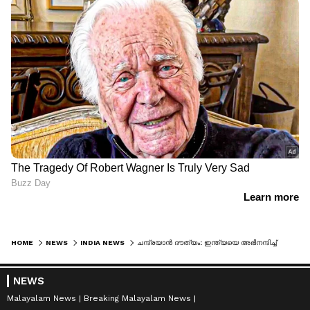
HOME
NEWS
INDIA NEWS
ചന്ദ്രയാന്‍ ദൗത്യം: ഇന്ത്യയെ അഭിനന്ദിച്ച് ആഗോള ബഹിരാകാശ ഏജന്‍സികള്‍
NEWS
Malayalam News
Breaking Malayalam News