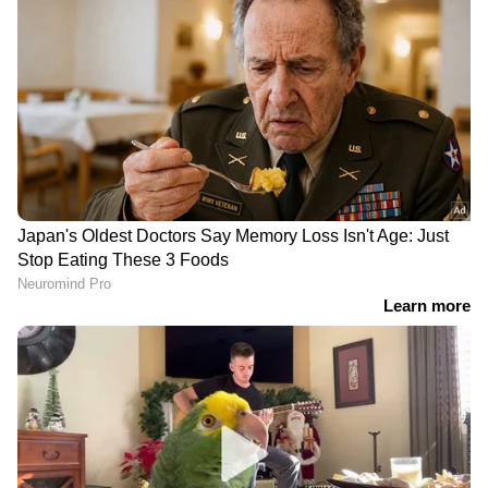
RECOMMENDED STORIES
നീറ്റ് ചോദ്യപ്പേപ്പർ ചോർച്ച:
വേർപിരിയുന്നില്ല;
പണത്തിനായി ചോദ്യം
വിജയ്‍യിൽ നിന്ന്