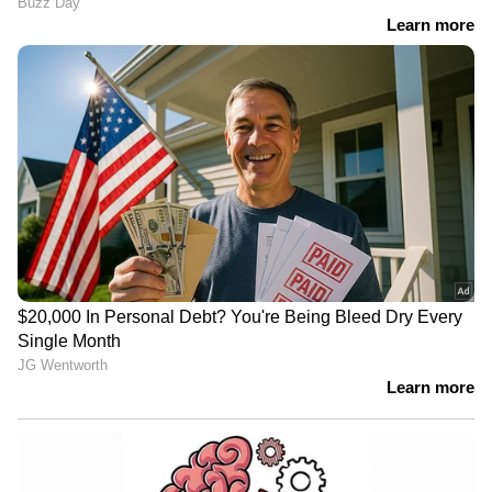
സിപിഎമ്മിന്റെ സൈബർ പോരാളി;
ആരാണ് ചെന്നിത്തലയേയും
പൊലീസിനേയും വെല്ലുവിളിക്കുന്ന
അര്‍ജുന്‍ ആയങ്കി?