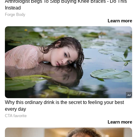
ഇന്ത്യയിലെയും ലോകമെമ്പാടുമുള്ള എല്ലാ
India News
അറിയാൻ എപ്പോഴും ഏഷ്യാനെറ്റ്
ചന്ദ്രയാൻ 3: റോവർ ഇറങ്ങി, ഇന്ത്യയുടെ
ന്യൂസ് വാർത്തകൾ.
Malayalam News
അശോകസ്തംഭ മുദ്ര ചന്ദ്രനിൽ പതിഞ്ഞു
തത്സമയ അപ്‌ഡേറ്റുകളും ആഴത്തിലുള്ള
വിശകലനവും സമഗ്രമായ റിപ്പോർട്ടിംഗും —
എല്ലാം ഒരൊറ്റ സ്ഥലത്ത്. ഏത് സമയത്തും,
എവിടെയും വിശ്വസനീയമായ വാർത്തകൾ
ലഭിക്കാൻ
Asianet News Malayalam