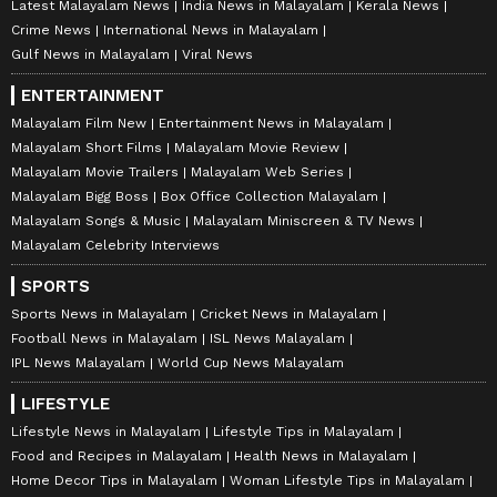
Latest Malayalam News
India News in Malayalam
Kerala News
Crime News
International News in Malayalam
Gulf News in Malayalam
Viral News
ENTERTAINMENT
Malayalam Film New
Entertainment News in Malayalam
Malayalam Short Films
Malayalam Movie Review
Malayalam Movie Trailers
Malayalam Web Series
Malayalam Bigg Boss
Box Office Collection Malayalam
Malayalam Songs & Music
Malayalam Miniscreen & TV News
Malayalam Celebrity Interviews
SPORTS
Sports News in Malayalam
Cricket News in Malayalam
Football News in Malayalam
ISL News Malayalam
IPL News Malayalam
World Cup News Malayalam
LIFESTYLE
Lifestyle News in Malayalam
Lifestyle Tips in Malayalam
Food and Recipes in Malayalam
Health News in Malayalam
Home Decor Tips in Malayalam
Woman Lifestyle Tips in Malayalam