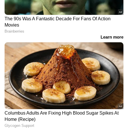
എവിടെയും വിശ്വസനീയമായ വാർത്തകൾ
ലഭിക്കാൻ
Asianet News Malayalam