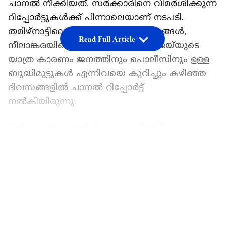
ചാനൽ നീക്കിയത്. സർക്കാരിനെ വിമർശിക്കുന്ന
റിപ്പോർട്ടുകൾക്ക് പിന്നാലെയാണ് നടപടി.
തമിഴ്നാട്ടിലെ ക്രമസമാധാന പ്രശ്നങ്ങൾ,
Read Full Article
നീലാങ്കരയിലെ വീട്ടിൽ നിന്നുള്ള വിജയ്‍യുടെ
യാത്ര കാരണം ജനത്തിനും പൊലീസിനും ഉള്ള
ബുദ്ധിമുട്ടുകൾ എന്നിവയെ കുറിച്ചും കഴിഞ്ഞ
ദിവസങ്ങളിൽ ചാനൽ റിപ്പോർട്ട്
നൽകിയിരുന്നു.
ദില്ലി സന്ദർശനത്തിന് ശേഷം വിജയ്
മാധ്യമങ്ങളെ ഒഴിവാക്കിയത് ചാനൽ
LATEST VIDEOS
വിമർശിച്ചതാണ് പ്രകോപനം. ദില്ലിയിൽ
മുഖ്യമന്ത്രിമാർ വാർത്താസമ്മേളനം
നടത്തുന്നതായിരുന്നു പതിവ്. എന്നാൽ,
മാധ്യമങ്ങളെ കാണാതെയാണ് വിജയ്
മടങ്ങിയത്. സ്റ്റാലിൻ സർക്കാരിനെ