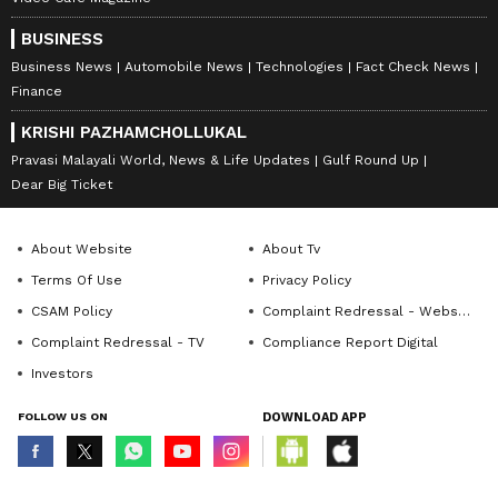
BUSINESS
Business News
Automobile News
Technologies
Fact Check News
Finance
KRISHI PAZHAMCHOLLUKAL
Pravasi Malayali World, News & Life Updates
Gulf Round Up
Dear Big Ticket
About Website
About Tv
Terms Of Use
Privacy Policy
CSAM Policy
Complaint Redressal - Website
Complaint Redressal - TV
Compliance Report Digital
Investors
FOLLOW US ON
DOWNLOAD APP
© Copyright 2026 Asianxt Digital Technologies Private Limited (Formerly