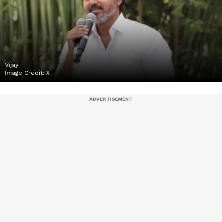
Vijay
Image Credit:
X