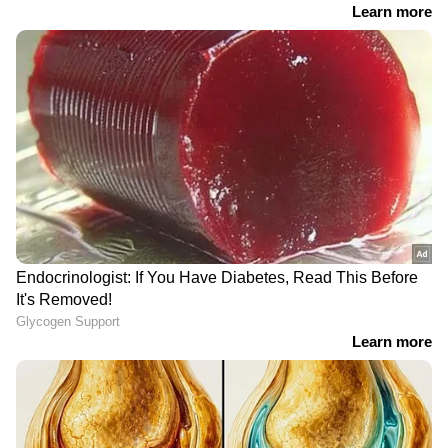
RECOMMENDED STORIES
നിരോധനം മറികടന്ന്
സിജെപി സമരത്തിൽ
പാകിസ്ഥാനിൽനിന്ന്
പങ്കെടുത്തവർ
ഇറക്കുമതി ചെയ്തത് 364
ദേശവിരുദ്ധരല്ലെന്ന്
ടൺ ഈന്തപ്പഴം; ​ഗുജറാത്ത്
മോഹൻ ഭാഗവത്,
തുറമുഖത്തുനിന്ന്
'വിദ്യാർത്ഥി
പിടിച്ചെടുത്ത് ഡിആർഐ
പ്രതിഷേധങ്ങൾ
ജനാധിപത്യത്തിന്റെ ഭാഗം'