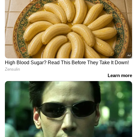
DOWNLOAD APP
ഇന്ത്യയിലെയും ലോകമെമ്പാടുമുള്ള എല്ലാ
India News
അറിയാൻ എപ്പോഴും ഏഷ്യാനെറ്റ്
ന്യൂസ് വാർത്തകൾ.
Malayalam News
തത്സമയ അപ്‌ഡേറ്റുകളും ആഴത്തിലുള്ള
വിശകലനവും സമഗ്രമായ റിപ്പോർട്ടിംഗും —
എല്ലാം ഒരൊറ്റ സ്ഥലത്ത്. ഏത് സമയത്തും,