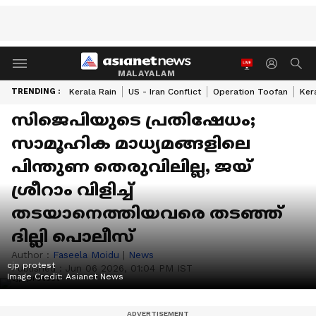
MALAYALAM
TRENDING :
Kerala Rain
US - Iran Conflict
Operation Toofan
Ker
സിജെപിയുടെ പ്രതിഷേധം;
സാമൂഹിക മാധ്യമങ്ങളിലെ
പിന്തുണ തെരുവിലില്ല, ജയ്
ശ്രീറാം വിളിച്ച്
തടയാനെത്തിയവരെ തടഞ്ഞ്
ദില്ലി പൊലീസ്
Author :
Faseela Moidu
|
News
cjp protest
Published :
Jun 06 2026, 01:04 PM IST
Image Credit:
Asianet News