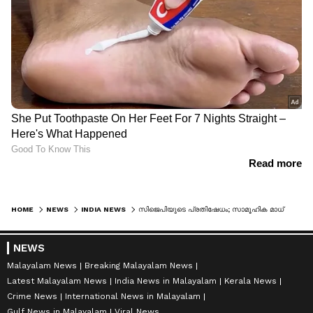
HOME
NEWS
INDIA NEWS
സിജെപിയുടെ പ്രതിഷേധം; സാമൂഹിക മാധ്യമങ്ങളിലെ പിന്തുണ തെരുവിലില്ല, ജയ് ശ്രീറാം വിളിച്ച് തടയാനെത്തിയവരെ തടഞ്ഞ് ദില്ലി പൊലീസ്
NEWS
Malayalam News
Breaking Malayalam News
Latest Malayalam News
India News in Malayalam
Kerala News
Crime News
International News in Malayalam
Gulf News in Malayalam
Viral News