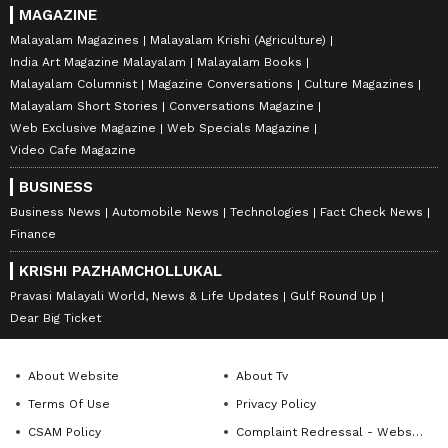
MAGAZINE
Malayalam Magazines
Malayalam Krishi (Agriculture)
India Art Magazine Malayalam
Malayalam Books
Malayalam Columnist
Magazine Conversations
Culture Magazines
Malayalam Short Stories
Conversations Magazine
Web Exclusive Magazine
Web Specials Magazine
Video Cafe Magazine
BUSINESS
Business News
Automobile News
Technologies
Fact Check News
Finance
KRISHI PAZHAMCHOLLUKAL
Pravasi Malayali World, News & Life Updates
Gulf Round Up
Dear Big Ticket
About Website
About Tv
Terms Of Use
Privacy Policy
CSAM Policy
Complaint Redressal - Website