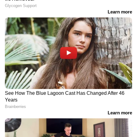
വിഷയങ്ങളിൽ ഉയരുന്ന യുവരോഷത്തിന്റെ
പ്രതീകമായി സിജെപിയുടെ ജന്തർമന്തറിലെ
പ്രതിഷേധം മാറിയിരിക്കുകയാണ്.
പ്രതിഷേധക്കാർക്ക് നേരെ പ്രകോപനം
ഉണ്ടായാൽ അത് നിലവിലെ പ്രതിഷേധത്തിന്
കൂടുതൽ ഊർജ്ജമാകുമെന്ന് കണ്ടാണ്
പൊലീസും പ്രതിഷേധക്കാരെ തടയുന്നതിൽ
നിന്ന് പിൻമാറിയത്.
DOWNLOAD APP
RECOMMENDED STORIES