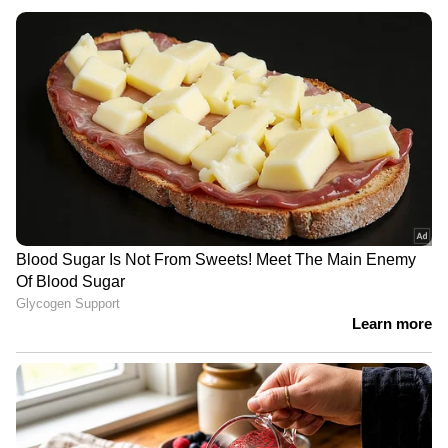
വി.കുഞ്ഞികൃഷ്ണൻ
അമിത് ഷാ സഭയില്‍
എത്തണമെന്ന് പ്രതിപക്ഷം;
ആവശ്യം ഷായെ
അറിയിക്കണമെന്ന് രാജ്യസഭാ
അധ്യക്ഷന്‍ | Amit Shah