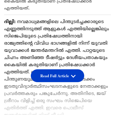
കൈയിൽ കരുതിയാണ് പ്രതിഷേധക്കാർ
എത്തിയത്.
ദില്ലി:
നവമാധ്യമങ്ങളിലെ പിന്തുടർച്ചക്കാരുടെ
എണ്ണത്തിനടുത്ത് ആളുകൾ എത്തിയില്ലെങ്കിലും
സിജെപിയുടെ പ്രതിഷേധത്തിനായി
രാജ്യത്തിന്റെ വിവിധ ഭാഗങ്ങളിൽ നിന്ന് യുവതി
യുവാക്കൾ ജന്തർമന്തറിൽ എത്തി. പാറ്റയുടെ
ചിഹ്നം അണിഞ്ഞ ടീഷർട്ടും ദേശീയപതാകയും
കൈയിൽ കരുതിയാണ് പ്രതിഷേധക്കാർ
എത്തിയത്. പ്രതിഷേധപരിപാടിക്ക്
Read Full Article
പിന്തുണയുമായി എസ്എഫ്ഐ അടക്കം
ഇടതുവിദ്യാർത്ഥിസംഘടനകളുടെ നേതാക്കളും
പ്രവർത്തകരും പങ്കുചേർന്നു. അതിനിടെ, ജയ്
ശ്രീറാം വിളിച്ച് ഒരു സംഘം സിജെപിയെ
എതിർത്ത് എത്തി. ഇവരെ പൊലീസ്