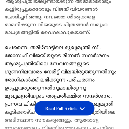
ആശുപത്രിയിലുണ്ടായിരുന്ന അമ്മമാരോടും
കൂട്ടിരുപ്പുകാരോടും വിജയ് വിവരങ്ങൾ
ചോദിച്ചറിഞ്ഞു. നവജാത ശിശുക്കളെ
ഓമനിക്കുന്ന വിജയുടെ ചിത്രങ്ങൾ സമൂഹ
മാധ്യമങ്ങളിൽ വൈറലാവുകയാണ്.
ചെന്നൈ: തമിഴ്നാട്ടിലെ മുഖ്യമന്ത്രി സി.
ജോസഫ് വിജയിയുടെ മിന്നൽ സന്ദർശനം.
ആശുപത്രിയിലെ സേവനങ്ങളുടെ
ഗുണനിലവാരം നേരിട്ട് വിലയിരുത്തുന്നതിനും
രോഗികൾക്ക് ലഭിക്കുന്ന പരിചരണം
ഉറപ്പുവരുത്തുന്നതിനുമായിരുന്നു
മുഖ്യമന്ത്രിയുടെ അപ്രതീക്ഷിത സന്ദർശനം.
പ്രസവ ചികിത്സാ വിദഗ്ധരുമായി മുഖ്യമന്ത്രി
Read Full Article
കൂടിക്കാഴ്ച നടത്തുകയും ആശുപത്രിയിലെ
അടിസ്ഥാന സൗകര്യങ്ങളും ആരോഗ്യ
സേവനങ്ങളും വിലയിരുത്തുകയും ചെയ്തു.