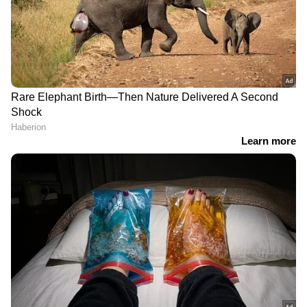
9 At Nine Malayalam News |
വാർത്തകൾ വിശദമായി | 06 August
2026
'ഏരിയ കമ്മിറ്റി ഓഫീസ്
നിർമ്മാണത്തിൽ അവതരിപ്പിച്ച
കണക്കിൽ മാസങ്ങൾക്കുശേഷം
ലക്ഷങ്ങൾ കൂടിയതെങ്ങനെ?'