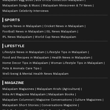
Malayalam Bigg Boss
Box Office Collection Malayalam
Malayalam Songs & Music
Malayalam Miniscreen & TV News
Malayalam Celebrity Interviews
SPORTS
Sports News in Malayalam
Cricket News in Malayalam
Football News in Malayalam
ISL News Malayalam
IPL News Malayalam
World Cup News Malayalam
LIFESTYLE
Lifestyle News in Malayalam
Lifestyle Tips in Malayalam
Food and Recipes in Malayalam
Health News in Malayalam
Home Decor Tips in Malayalam
Woman Lifestyle Tips in Malayalam
Pets & Animals Care Tips
Well-being & Mental Health News Malayalam
MAGAZINE
Malayalam Magazines
Malayalam Krishi (Agriculture)
India Art Magazine Malayalam
Malayalam Books
Malayalam Columnist
Magazine Conversations
Culture Magazines
Malayalam Short Stories
Conversations Magazine