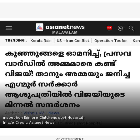
MALAYALAM
TRENDING :
Kerala Rain
US - Iran Conflict
Operation Toofan
Ker
കുഞ്ഞുങ്ങളെ ഓമനിച്ച്, പ്രസവ
വാർഡിൽ അമ്മമാരെ കണ്ട്
വിജയ്! താനും അമ്മയും ജനിച്ച
എഗ്മൂർ സർക്കാർ
ആശുപത്രിയിൽ വിജയിയുടെ
മിന്നൽ സന്ദർശനം
Author :
Vishnu KV
|
News
inspection Egmore Childrens govt Hospital
Published :
Jul 08 2026, 07:42 PM IST
Image Credit:
Asianet News