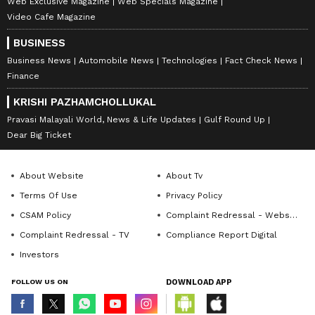
Web Exclusive Magazine
Web Specials Magazine
Video Cafe Magazine
BUSINESS
Business News
Automobile News
Technologies
Fact Check News
Finance
KRISHI PAZHAMCHOLLUKAL
Pravasi Malayali World, News & Life Updates
Gulf Round Up
Dear Big Ticket
About Website
About Tv
Terms Of Use
Privacy Policy
CSAM Policy
Complaint Redressal - Website
Complaint Redressal - TV
Compliance Report Digital
Investors
FOLLOW US ON
DOWNLOAD APP