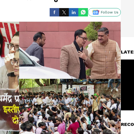
Follow Us
LATE
RECO