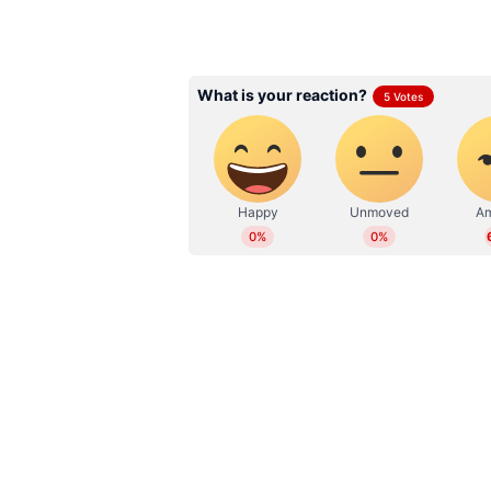
ABOUT THE AUTHOR
Faseela Moidu
FM
2022 മുതല്‍ ഏഷ്യാനെറ്റ് ന്യൂസ
സബ് എഡിറ്റർ. ബിഎ ബിരുദവും ജ
നേടി. കേരളം, ദേശീയം, അന്താര
എന്റർടെയ്ൻമെൻ്റ് തുടങ്ങിയ വ
മാധ്യമപ്രവര്‍ത്തന കാലയളവില്‍ നി
ഫീച്ചറുകള്‍, ലേഖനങ്ങള്‍ തുടങ്ങിയവ
മീഡിയകളില്‍ പ്രവര്‍ത്തനപരിചയം