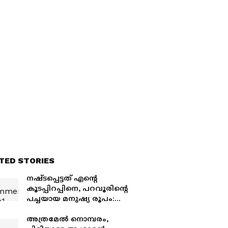
TED STORIES
നഷ്ടപ്പെട്ടത് എന്റെ
കൂടപ്പിറപ്പിനെ, പറവൂരിന്റെ
പച്ചയായ മനുഷ്യ രൂപം:
മുഖ്യമന്ത്രി വി ഡി സതീശന്‍
അത്രമേൽ നൊമ്പരം,