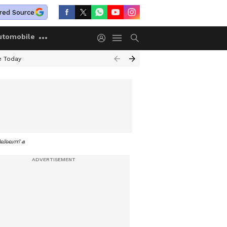
red Source
utomobile
e Today
ടില്ലെന്ന് കിരൺ റിജിജു