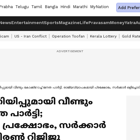
Prabha
Telugu
Tamil
Bangla
Hindi
Marathi
MyNation
Add Prefer
News
Entertainment
Sports
Magazine
Life
Pravasam
Money
Yatra
A
 Scam
US - Iran Conflict
Operation Toofan
Kerala Lottery
Gold Rat
ിയിപ്പുമായി വീണ്ടും കോക്ക്റോച്ച് ജനത പാർട്ടി; രാജ്യവ്യാപകമായി പ്രക്ഷോഭം, സർക്കാർ ഒളിച്ചോ
നറിയിപ്പുമായി വീണ്ടും
 പാർട്ടി;
 പ്രക്ഷോഭം, സർക്കാർ
 കിരൺ റിജിജു