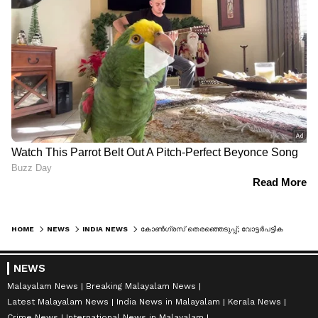
HOME
NEWS
INDIA NEWS
കോൺഗ്രസ് തെരഞ്ഞെടുപ്പ്; വോട്ടർപട്ടിക വിവാദം അനാവശ്യം, മൽസരിക്കാനില്ലെന്നും കെസി വേണുഗോപാൽ
NEWS
Malayalam News
Breaking Malayalam News
Latest Malayalam News
India News in Malayalam
Kerala News
Crime News
International News in Malayalam