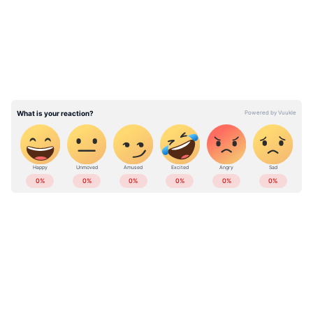
ഉണ്ടാവില്ല എന്നും അറിയിച്ചിട്ടുണ്ട്.
ഗലാം നബി ആസാദിന് അധികാരം
ഉണ്ടായിരുന്നപ്പോൾ എന്താണ് നടന്നതെന്ന്
എല്ലാവർക്കുമറിയാം .നരേന്ദ്ര മോദിയെ
നേരിടാൻ കോൺഗ്രസ് ഏതു വിട്ടുവീഴ്ചയ്ക്കും
തയ്യാറെന്നും കെ സി വേണുഗോപാൽ പറഞ്ഞു
ABOUT THE AUTHOR
Web Desk
WD
രാഹുൽ ഗാന്ധി
Published :
Sep 05 2022, 07:40 AM IST
Follow Us