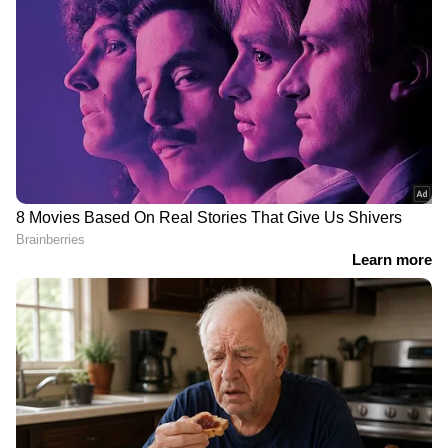
India News
അറിയാൻ എപ്പോഴും ഏഷ്യാനെറ്റ്
ന്യൂസ് വാർത്തകൾ.
Malayalam News
തത്സമയ അപ്‌ഡേറ്റുകളും ആഴത്തിലുള്ള
വിശകലനവും സമഗ്രമായ റിപ്പോർട്ടിംഗും —
എല്ലാം ഒരൊറ്റ സ്ഥലത്ത്. ഏത് സമയത്തും,
എവിടെയും വിശ്വസനീയമായ വാർത്തകൾ
ലഭിക്കാൻ
Asianet News Malayalam
ഭാരത് ജോഡോ യാത്ര നയിക്കാൻ പാർട്ടിയിൽ
രാഹുൽ ഗാന്ധിയെ പോലെ യോഗ്യനായ ആരും
ഇല്ലെന്ന് എഐസിസി ജനറൽ സെക്രട്ടറി കെസി
വേണുഗോപാൽ. 95 ശതമാനം പേരും
ആഗ്രഹിക്കുന്നെങ്കിലും അധ്യക്ഷനാവില്ല എന്ന
രാഹുലിൻറെ നിലപാടിൽ മാറ്റമില്ലെന്നും കെ സി
വേണുഗോപാൽ പറഞ്ഞു. ഭാരത് ജോ‍ഡോ
യാത്ര കോൺഗ്രസിന് പുതിയ ശക്തി