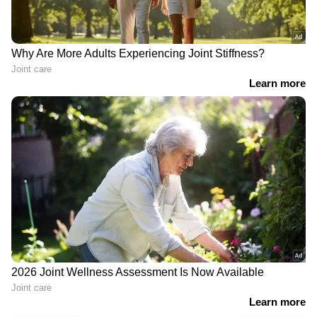
ഒന്നാകുന്ന രാജ്യം എന്നാണ് മുദ്രാവക്യം.150
ദിവസം നീളുന്ന പദയാത്ര 12
സംസ്ഥാനങ്ങളിലൂടെ കടന്നുപോകും. 3,570
കിലോമീറ്റര്‍ പിന്നിട്ട് 2023 ജനുവരി 30 ന്
കശ്മീരിൽ സമാപനം. ജാഥയുടെ ഭാഗമായി
രാജ്യത്തെ 22 നഗരങ്ങളില്‍ റാലികള്‍
സംഘടിപ്പിക്കും
നിയമസഭാ തെരഞ്ഞെടുപ്പ് : രാഹുൽഗാന്ധി
ഗുജറാത്തിൽ ; പ്രവർത്തകരുമായി
സംവദിക്കും