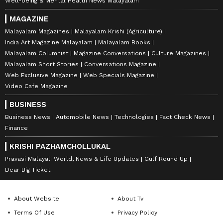
Well-being & Mental Health News Malayalam
MAGAZINE
Malayalam Magazines
Malayalam Krishi (Agriculture)
India Art Magazine Malayalam
Malayalam Books
Malayalam Columnist
Magazine Conversations
Culture Magazines
Malayalam Short Stories
Conversations Magazine
Web Exclusive Magazine
Web Specials Magazine
Video Cafe Magazine
BUSINESS
Business News
Automobile News
Technologies
Fact Check News
Finance
KRISHI PAZHAMCHOLLUKAL
Pravasi Malayali World, News & Life Updates
Gulf Round Up
Dear Big Ticket
About Website
About Tv
Terms Of Use
Privacy Policy