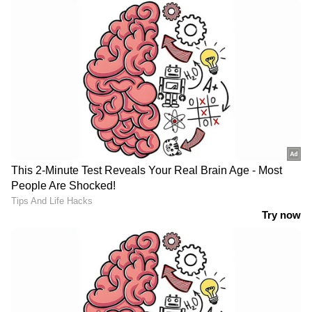
ദില്ലി : നിയമസഭ തെരഞ്ഞെടുപ്പ്
നടക്കാനിരിക്കെ കോൺഗ്രസ് നേതാവ്
രാഹുൽഗാന്ധി ഇന്ന് ഗുജറാത്ത് സന്ദർശിക്കും.
ബൂത്ത് തല പ്രവർത്തകരുമായി അദ്ദേഹം
സംവദിക്കും. മഹാത്മാഗാന്ധിയുടെ സബർമതി
ആശ്രമവും രാഹുൽ ഗാന്ധി സന്ദർശിക്കുന്നുണ്ട്.
സെപ്റ്റംബർ ഏഴിന് ഭാരത് ജോഡോ യാത്ര