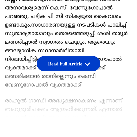
അനാവശ്യമെന്ന് കെസി വേണുഗോപാൽ
പറഞ്ഞു. പട്ടിക പി സി സികളുടെ കൈവശം
ഉണ്ടാകും.സാധാരണയുള്ള നടപടികൾ പാലിച്ച്
സുതാര്യമായാവും തെരഞ്ഞെടുപ്പ്. ശശി തരൂ‌ർ
മത്സരിച്ചാൽ സ്വാഗതം ചെയ്യും. ആരെയും
ഔദ്യോഗിക സ്ഥാനാർഥിയായി
നിശ്ചയിച്ചിട്ടില്ലെന്നും കെസി വേണുഗോപാൽ
Read Full Article
വ്യക്തമാക്കി .അധ്യക്ഷ സ്ഥാനത്തേക്ക്
മത്സരിക്കാൻ താനില്ലെന്നും കെസി
വേണുഗോപാൽ വ്യക്തമാക്കി
രാഹുൽ ഗാന്ധി അദ്ധ്യക്ഷനാകണം എന്നാണ്
ബഹുഭൂരിപക്ഷം ആഗ്രഹിക്കുന്നത്. എന്നാൽ
രാഹുൽ ഗാന്ധി അധ്യക്ഷനാകില്ല എന്ന
നിലപാടിലാണ് ഇപ്പോഴും ഉറച്ചു
LATEST VIDEOS
നിൽക്കുന്നത്.കുടുംബത്തിൽ നിന്ന് ആരും