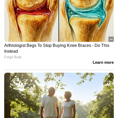
രാഹുൽ ഗാന്ധി ഇറങ്ങുന്പോൾ കോൺഗ്രസ്സിന്
അപകടകാരണമെന്ന് ജീവനക്കാർ
പ്രതീക്ഷകൾ ഏറെയാണ്. ഭാരത് ജോഡോ
യാത്ര തുടക്കം ഗംഭീരമാക്കനുള്ള അണിയറ
പ്രവർത്തനത്തിലാണ് കോൺഗ്രസ്സിന്റ തമിഴ്നാട്
ഘടകം. കാർത്തി ചിദംബരം അടക്കം മുതിർന്ന
നേതാക്കൾ നേരിട്ടെത്തിയാണ് പ്രവർത്തനങ്ങൾ
ഏകോപിപ്പിക്കുന്നത്. ചുവരെഴുത്തുകളും
ഗൃഹസന്ദർശനവുമെല്ലാമായി ജാഥ ചരിത്ര
സംഭവമാക്കാനുള്ള ഒരുക്കത്തിലാണ്
പ്രവർത്തകർ.
ദേശീയ സംഘാടക സമിതിക്ക് പുറമെ
സംസ്ഥാന,ജില്ലാ,നിയോജക മണ്ഡലം തലത്തില്‍
കോഡിനേഷന്‍ കമ്മിറ്റികള്‍ക്ക് രൂപം
നല്‍കിയിട്ടുണ്ട്.ഒരുമിക്കുന്ന ചുവടുകൾ