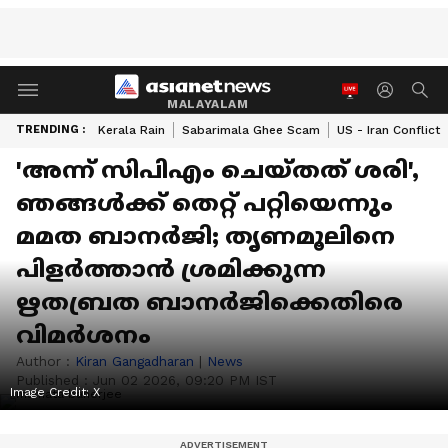
MALAYALAM
TRENDING :
Kerala Rain
Sabarimala Ghee Scam
US - Iran Conflict
'അന്ന് സിപിഎം ചെയ്തത് ശരി',
ഞങ്ങൾക്ക് തെറ്റ് പറ്റിയെന്നും
മമത ബാനർജി; തൃണമൂലിനെ
പിളർത്താൻ ശ്രമിക്കുന്ന
ഋതബ്രത ബാനർജിക്കെതിരെ
വിമർശനം
Author :
Kiran Gangadharan
|
News
Published :
Jun 02 2026, 09:20 PM IST
Image Credit:
X