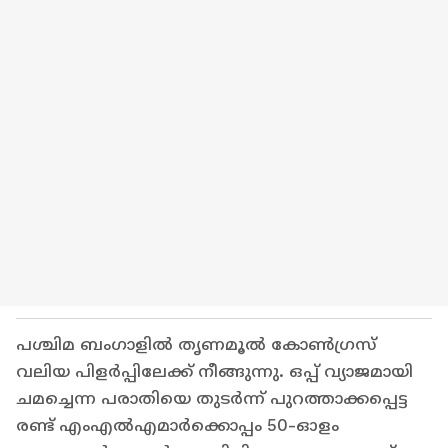
പശ്ചിമ ബംഗാളിൽ തൃണമൂൽ കോൺഗ്രസ്
വലിയ പിളർപ്പിലേക്ക് നീങ്ങുന്നു. ഒപ്പ് വ്യാജമായി
ചമച്ചെന്ന പരാതിയെ തുടർന്ന് പുറത്താക്കപ്പെട്ട
രണ്ട് എംഎൽഎമാർക്കൊപ്പം 50-ഓളം