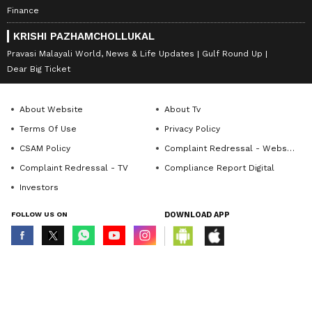
Finance
KRISHI PAZHAMCHOLLUKAL
Pravasi Malayali World, News & Life Updates
Gulf Round Up
Dear Big Ticket
About Website
About Tv
Terms Of Use
Privacy Policy
CSAM Policy
Complaint Redressal - Website
Complaint Redressal - TV
Compliance Report Digital
Investors
FOLLOW US ON
DOWNLOAD APP
© Copyright 2026 Asianxt Digital Technologies Private Limited (Formerly
known as Asianet News Media & Entertainment Private Limited) | All Rights
Reserved