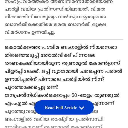
സഹപ്രവർത്തകർ അണിനിരന്നതോടെയാണ്
പാർട്ടി വലിയ പ്രതിസന്ധിയിലായത്. വിമത
നീക്കത്തിന് നേതൃത്വം നൽകുന്ന ഋതബ്രത
ബാനർജിക്കെതിരെ മമത ബാനർജി രൂക്ഷ
വിമർശനം ഉന്നയിച്ചു.
കൊൽക്കത്ത: പശ്ചിമ ബംഗാളിൽ നിയമസഭാ
തിരഞ്ഞെടുപ്പ് തോൽവിക്ക് പിന്നാലെ
ഭരണകക്ഷിയായിരുന്ന തൃണമൂൽ കോൺഗ്രസ്
പിളർപ്പിലേക്ക്. ഒപ്പ് വ്യാജമായി ചമച്ചെന്ന പരാതി
ഉന്നയിച്ചതിന് പിന്നാലെ പാർട്ടിയിൽ നിന്ന്
പുറത്താക്കപ്പെട്ട രണ്ട്
ജനപ്രതിനിധികൾക്കൊപ്പം 50-ഓളം തൃണമൂൽ
എം.എൽ.എമാർ അണിനിരക്കുന്നു എന്നാണ്
Read Full Article
പുറത്തുവരുന്ന സൂചനകൾ. ഇതോടെ
ബംഗാളിൽ വലിയ രാഷ്ട്രീയ പ്രതിസന്ധി
നേരിടുകയാണ് തൃണമൂൽ കോൺഗ്രസ്.