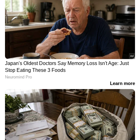
പരവൂരിലെ അസിസ്റ്റൻ്റ്
സിബിഎസ്ഇ
പബ്ലിക് പ്രോസിക്യൂട്ടർ
പുനർമൂല്യനിർണയ
അനീഷ്യയുടെ മരണം:
വിവാദം: നടപടിയുമായി
കുടുംബത്തിന്
കേന്ദ്രസർക്കാർ,
മുഖ്യമന്ത്രിയുടെ ഉറപ്പ്;
ചെയർമാനെയും
'പ്രത്യേക അന്വേഷണ
സെക്രട്ടറിയെയും മാറ്റി
സംഘത്തെ രൂപീകരിക്കും'
LATEST VIDEOS