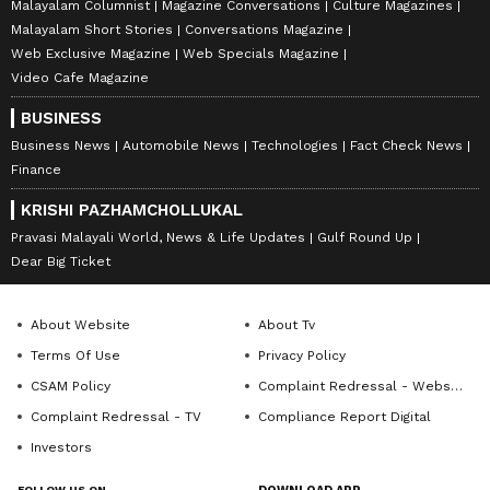
Malayalam Columnist
Magazine Conversations
Culture Magazines
Malayalam Short Stories
Conversations Magazine
Web Exclusive Magazine
Web Specials Magazine
Video Cafe Magazine
BUSINESS
Business News
Automobile News
Technologies
Fact Check News
Finance
KRISHI PAZHAMCHOLLUKAL
Pravasi Malayali World, News & Life Updates
Gulf Round Up
Dear Big Ticket
About Website
About Tv
Terms Of Use
Privacy Policy
CSAM Policy
Complaint Redressal - Website
Complaint Redressal - TV
Compliance Report Digital
Investors
FOLLOW US ON