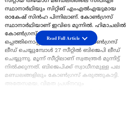
സീറ്റായ തിയോഗ് മണ്ഡലത്തിലെ സിപിഎം
സ്ഥാനാര്‍ഥിയും സിറ്റിങ് എംഎല്‍എയുമായ
രാകേഷ് സിന്‍ഹ പിന്നിലാണ്. കോണ്‍ഗ്രസ്
സ്ഥാനാര്‍ഥിയാണ് ഇവിടെ മുന്നില്‍. ഹിമാചലില്‍
കോണ്‍ഗ്രസ്-ബിജെപി പോരാട്ടം
Read Full Article
ഒപ്പത്തിനൊപ്പമാണ്. 38 സീറ്റില്‍ കോൺഗ്രസ്
ലീഡ് ചെയ്യുമ്പോള്‍ 27 സീറ്റില്‍ ബിജെപി ലീഡ്
ചെയ്യുന്നു. മൂന്ന് സീറ്റിലാണ് സ്വതന്ത്രര്‍ മുന്നിട്ട്
നില്‍ക്കുന്നത്. ബിജെപിക്ക് സ്വാധീനമുള്ള പല
മണ്ഡലങ്ങളിലും കോണ്‍ഗ്രസ് കരുത്തുകാട്ടി.
അതേസമയ, വിമത പ്രശ്നവും
ഭരണവിരുദ്ധവികാരവും ബിജെപിക്ക്
തിരിച്ചടിയായി. സ്വതന്ത്രരെ ഒപ്പം നിര്‍ത്താനും
LATEST VIDEOS
ബിജെപി ശ്രമിക്കുന്നുണ്ട്.
ഇഞ്ചോടിഞ്ച് പോരാട്ടം നടക്കുന്ന ഹിമാചൽ
പ്രദേശില്‍ സ്വതന്ത്രരെ ഒപ്പം നിര്‍ത്തി