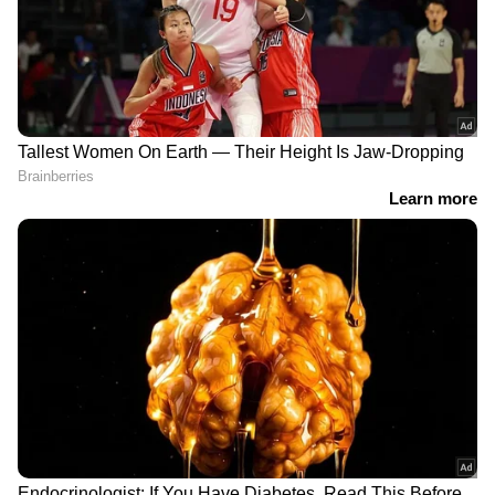
എവിടെയും വിശ്വസനീയമായ വാർത്തകൾ
ലഭിക്കാൻ
Asianet News Malayalam
ഹിമാചൽ പ്രദേശിൽ ഇഞ്ചാടിഞ്ച്
മത്സരമാണെങ്കിലും ചരിത്രം തിരുത്തി ബിജെപി
അധികാര തുടർച്ച
നേടിയേക്കാമെന്നുമായിരുന്നു ഭൂരിഭാഗം
എക്സിറ്റ് പോളുകളുടെയും പ്രവചനം.
RECOMMENDED STORIES
ഹിമാചലിൽ കോൺഗ്രസ് അധികാരത്തിൽ