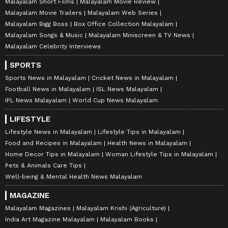
Malayalam Short Films
Malayalam Movie Review
Malayalam Movie Trailers
Malayalam Web Series
Malayalam Bigg Boss
Box Office Collection Malayalam
Malayalam Songs & Music
Malayalam Miniscreen & TV News
Malayalam Celebrity Interviews
SPORTS
Sports News in Malayalam
Cricket News in Malayalam
Football News in Malayalam
ISL News Malayalam
IPL News Malayalam
World Cup News Malayalam
LIFESTYLE
Lifestyle News in Malayalam
Lifestyle Tips in Malayalam
Food and Recipes in Malayalam
Health News in Malayalam
Home Decor Tips in Malayalam
Woman Lifestyle Tips in Malayalam
Pets & Animals Care Tips
Well-being & Mental Health News Malayalam
MAGAZINE
Malayalam Magazines
Malayalam Krishi (Agriculture)
India Art Magazine Malayalam
Malayalam Books