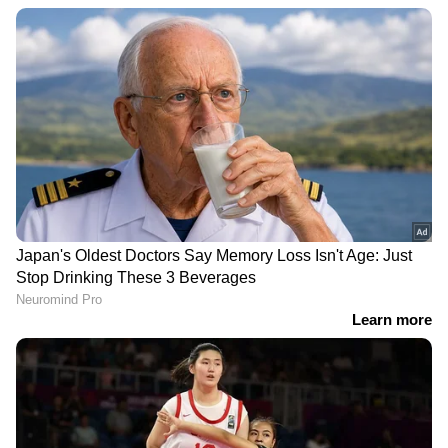
DOWNLOAD APP
ഇന്ത്യയിലെയും ലോകമെമ്പാടുമുള്ള എല്ലാ
India News
അറിയാൻ എപ്പോഴും ഏഷ്യാനെറ്റ്
ന്യൂസ് വാർത്തകൾ.
Malayalam News
തത്സമയ അപ്‌ഡേറ്റുകളും ആഴത്തിലുള്ള
വിശകലനവും സമഗ്രമായ റിപ്പോർട്ടിംഗും —
എല്ലാം ഒരൊറ്റ സ്ഥലത്ത്. ഏത് സമയത്തും,