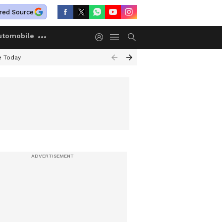
red Source
utomobile
e Today