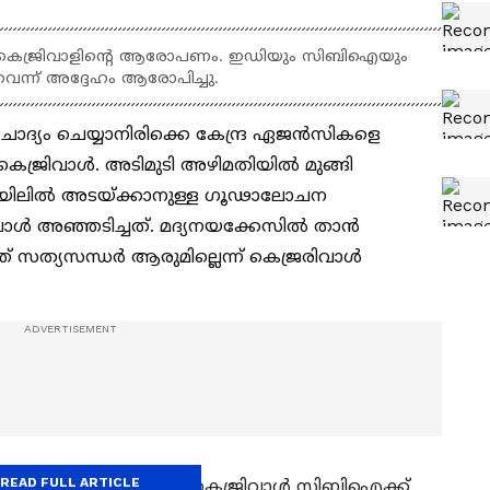
നാണ് കെജ്രിവാളിന്‍റെ ആരോപണം. ഇഡിയും സിബിഐയും
െന്ന് അദ്ദേഹം ആരോപിച്ചു.
യം ചെയ്യാനിരിക്കെ കേന്ദ്ര ഏജന്‍സികളെ
ിന്ദ് കെജ്രിവാള്‍. അടിമുടി അഴിമതിയിൽ മുങ്ങി
്നെ ജയിലിൽ അടയ്ക്കാനുള്ള ഗൂഢാലോചന
രിവാൾ അഞ്ഞടിച്ചത്. മദ്യനയക്കേസിൽ താൻ
് സത്യസന്ധർ ആരുമില്ലെന്ന് കെജ്രരിവാൾ
.
READ FULL ARTICLE
് മണിക്കാണ് അരവിന്ദ് കെജ്രിവാൾ സിബിഐക്ക്