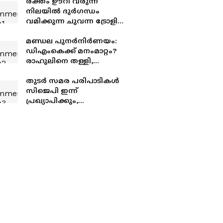
രക്തം ഊറി വരുന്ന
നിലയിൽ ദുർഗന്ധം
വമിക്കുന്ന ചുവന്ന ട്രോളി
ബാഗ്, കണ്ടെത്തിയത്
മനുഷ്യ ശരീരഭാഗങ്ങൾ
മണ്ഡല പുനർനിർണയം:
ഡിഎംകെക്ക് മനംമാറ്റം?
രാഹുലിനെ തള്ളി,
തമിഴ്നാടിന്
ദോഷമാകില്ലെങ്കിൽ
തുടർ സമര പരിപാടികൾ
ബില്ലിനെ
സിജെപി ഇന്ന്
എതിർക്കേണ്ടതില്ല
പ്രഖ്യാപിക്കും,
ജെൻസികളുമായി
കൂടിക്കാഴ്ച്ചക്ക് മോഹൻ ഭാ​
ഗവത്