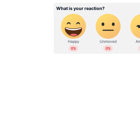
WD
Web Desk