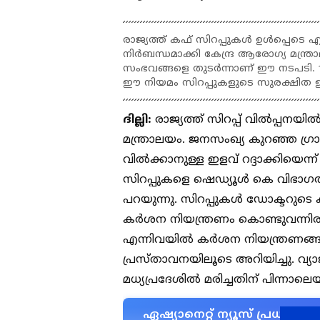
രാജ്യത്ത് കഫ് സിറപ്പുകൾ ഉൾപ്പെടെ എല്
നിർബന്ധമാക്കി കേന്ദ്ര ആരോഗ്യ മന്ത്രാല
സംഭവങ്ങളെ തുടർന്നാണ് ഈ നടപടി. 1
ഈ നിയമം സിറപ്പുകളുടെ സുരക്ഷിത ഉപയ
ദില്ലി:
രാജ്യത്ത് സിറപ്പ് വിൽപ്പനയിൽ
മന്ത്രാലയം. ജനസംഖ്യ കുറഞ്ഞ ​ഗ
വിൽക്കാനുള്ള ഇളവ് റദ്ദാക്കിയെന്ന്
സിറപ്പുകളെ ഷെഡ്യൂൾ കെ വിഭാ​ഗത
പറയുന്നു. സിറപ്പുകൾ ഡോക്ടറുടെ ക
കർശന നിയന്ത്രണം കൊണ്ടുവന്നിര
എന്നിവയിൽ കർശന നിയന്ത്രണങ്ങൾ
പ്രസ്താവനയിലൂടെ അറിയിച്ചു. വ്യാജ
മധ്യപ്രദേശിൽ മരിച്ചതിന് പിന്നാ
ഏഷ്യാനെറ്റ് ന്യൂസ് പ്രധാ