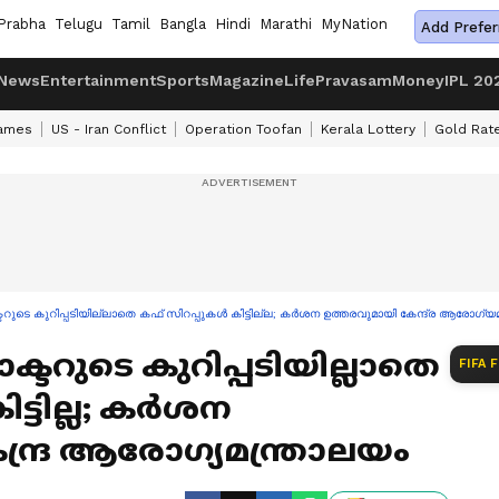
Prabha
Telugu
Tamil
Bangla
Hindi
Marathi
MyNation
Add Prefer
News
Entertainment
Sports
Magazine
Life
Pravasam
Money
IPL 20
ames
US - Iran Conflict
Operation Toofan
Kerala Lottery
Gold Rat
ടറുടെ കുറിപ്പടിയില്ലാതെ കഫ് സിറപ്പുകൾ കിട്ടില്ല; കര്‍ശന ഉത്തരവുമായി കേന്ദ്ര ആരോഗ്യ
ക്ടറുടെ കുറിപ്പടിയില്ലാതെ
FIFA 
്ടില്ല; കര്‍ശന
്ദ്ര ആരോഗ്യമന്ത്രാലയം