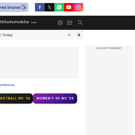
red Source
26
Automobile
e Today
മന്ത്രാലയം
FOOTBALL WC '26
WOMEN T-20 WC '26