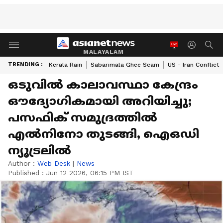
MALAYALAM
TRENDING :
Kerala Rain
Sabarimala Ghee Scam
US - Iran Conflict
ഒടുവിൽ കാലാവസ്ഥാ കേന്ദ്രം
ഔദ്യോഗികമായി അറിയിച്ചു;
പസഫിക് സമുദ്രത്തിൽ
എൽനിനോ തുടങ്ങി, ഐഒഡി
ന്യൂട്രലിൽ
Author :
Web Desk
|
News
Published :
Jun 12 2026, 06:15 PM IST