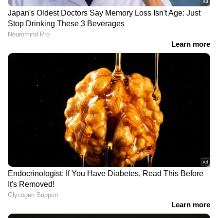
LATEST VIDEOS
ഒളിവിലിരിക്കുന്ന അർജുൻ
ആയങ്കി പാലിയേക്കര ടോൾ
കടക്കുന്നതിന്റെ ദൃശ്യങ്ങൾ പുറത്ത്
'ഷിജിലിന്റെ കുടുംബം
ആവശ്യപ്പെടുന്ന 10
മത്സ്യത്തൊഴിലാളികളെ കൂടി
തെരച്ചിലിൽ ഉൾപ്പെടുത്തും'