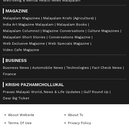
Well-being & Mental Health News Malayalam
MAGAZINE
Malayalam Magazines
Malayalam Krishi (Agriculture)
India Art Magazine Malayalam
Malayalam Books
Malayalam Columnist
Magazine Conversations
Culture Magazines
Malayalam Short Stories
Conversations Magazine
Web Exclusive Magazine
Web Specials Magazine
Video Cafe Magazine
BUSINESS
Business News
Automobile News
Technologies
Fact Check News
Finance
KRISHI PAZHAMCHOLLUKAL
Pravasi Malayali World, News & Life Updates
Gulf Round Up
Dear Big Ticket
About Website
About Tv
Terms Of Use
Privacy Policy