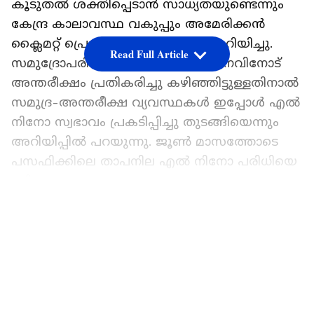
കൂടുതൽ ശക്തിപ്പെടാൻ സാധ്യതയുണ്ടെന്നും
കേന്ദ്ര കാലാവസ്ഥ വകുപ്പും അമേരിക്കൻ
ക്ലൈമറ്റ് പ്രെഡിക്ഷന് കേന്ദ്രവും അറിയിച്ചു.
Read Full Article
സമുദ്രോപരിതലത്തിലെ താപവർധനവിനോട്
അന്തരീക്ഷം പ്രതികരിച്ചു കഴിഞ്ഞിട്ടുള്ളതിനാൽ
സമുദ്ര-അന്തരീക്ഷ വ്യവസ്ഥകൾ ഇപ്പോൾ എൽ
നിനോ സ്വഭാവം പ്രകടിപ്പിച്ചു തുടങ്ങിയെന്നും
അറിയിപ്പിൽ പറയുന്നു. ജൂൺ മാസത്തോടെ
പസഫിക്കിലെ താപനില എൽ നിനോ പരിധിയെ
മറികടന്നു.
ഏഷ്യാനെറ്റ് ന്യൂസ് പ്രധാന വാർത്താ സ്രോതസായി
LATEST VIDEOS
തെരഞ്ഞെടുക്കുക
ഏപ്രിൽ-മെയ്-ജൂൺ മാസങ്ങളിലെ ശരാശരി
താപനില വ്യതിയാനം എൽ നിനോ പരിധിയായ
0.5 ഡിഗ്രി സെൽഷ്യസിന് മുകളിലെത്തി.