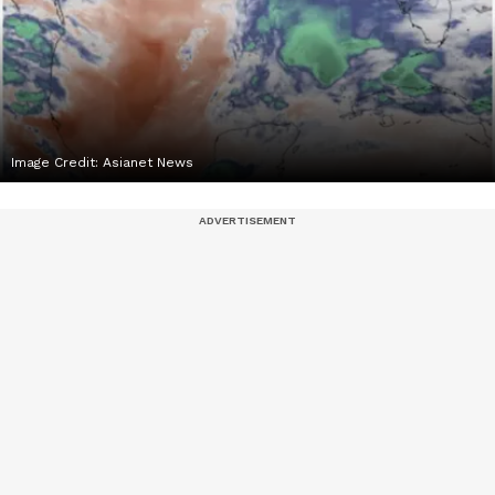
Image Credit:
Asianet News