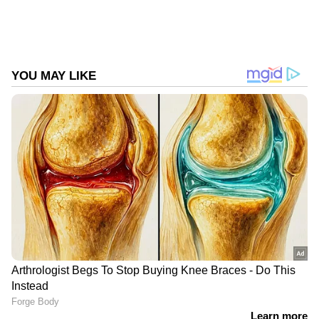
മഴക്കാലം (Mazhakalam)
ഐഎംഡി അലേർട്ട് (IMD Alert)
Follow Us