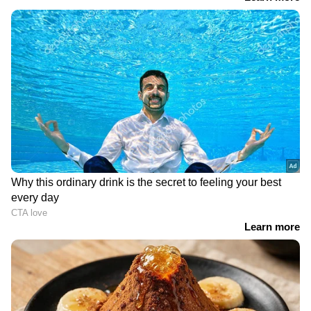
DOWNLOAD APP
RECOMMENDED STORIES
ചോർച്ച അടയ്ക്കാൻ
പിണറായിയെ കെട്ടിപ്പിടിച്ച്
എത്തുന്നത്
ആലിംഗനം ചെയ്യാൻ
സിആർപിഎഫും
എനിക്കാവില്ല, ഇന്ത്യ സഖ്യ
സിഐഎസ്എഫും; നീറ്റ്
യോഗത്തിൽ
പുഃനപരീക്ഷക്ക് 'ഇസഡ്
തുറന്നുപറഞ്ഞ് രാഹുൽ,
പ്ലസ്' സുരക്ഷ,
കാരണം രാഷ്ട്രീയ
കേന്ദ്രസേനയെ
പോരാട്ടം! 'മോദി ഭരണം