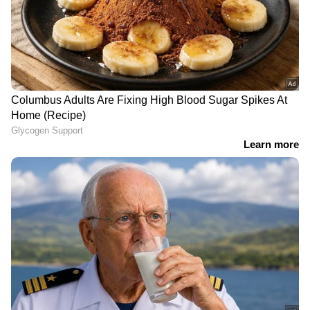
വിന്യസിക്കും
നിലനിൽക്കില്ല'
മുൻ മിസിസ് കേരള
നീറ്റ് യുജി പുനഃപരീക്ഷ:
മത്സരാർത്ഥി അറസ്റ്റിൽ;
മാറ്റങ്ങളുമായി നാഷണൽ
ബാഗിൽ
ടെസ്റ്റിം​ഗ് ഏജൻസി; പരീ​
ഹൈഡ്രോപോണിക്
ക്ഷാസമയം 3.15
കഞ്ചാവ്, എത്തിയത്
മണിക്കൂറാക്കി, റഫ്
ബാങ്കോക്കിൽനിന്ന്
പേപ്പറിന്റെ എണ്ണം 4; മാറ്റം
ഈ വർഷം മുതൽ