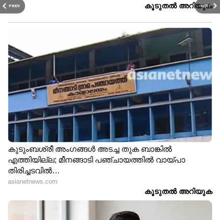
PREV
NEXT
മണ്ഡല പുനഃനിർണയ ബിൽ ഈ
സമ്മേളനത്തിൽ അവതരിപ്പിക്കില്ല
'പേടി മരിച്ചവരെയല്ല
അടർന്നുവീഴുന്ന
കോൺക്രീറ്റുകളെ';ഹെൽമറ്റ് വച്ച്
ശ്മശാനത്തിൽ ജോലി
ചെയ്യുകയാണ് സലീന