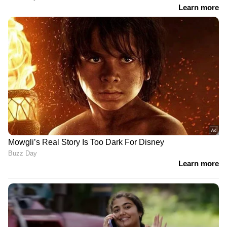
India News
അറിയാൻ എപ്പോഴും ഏഷ്യാനെറ്റ്
ന്യൂസ് വാർത്തകൾ.
Malayalam News
തത്സമയ അപ്‌ഡേറ്റുകളും ആഴത്തിലുള്ള
വിശകലനവും സമഗ്രമായ റിപ്പോർട്ടിംഗും —
എല്ലാം ഒരൊറ്റ സ്ഥലത്ത്. ഏത് സമയത്തും,
എവിടെയും വിശ്വസനീയമായ വാർത്തകൾ
ലഭിക്കാൻ
Asianet News Malayalam
ABOUT THE AUTHOR
Sumam Thomas
ST
17 വർഷമായി മാധ്യമപ്രവർത്തനരം​ഗത്ത് ജോലി.
വിവിധ ഓൺലൈൻ മീഡിയകളിലും മാ​ഗസിനുകളിലും
ജോലി ചെയ്തു. 2018 ൽ ഏഷ്യാനെറ്റ് ന്യൂസ്
ഓൺലൈനിൽ ജോയിൻ ചെയ്തു. ഇപ്പോൾ സീനിയർ
ട്രെയിൻ
സബ് എ‍ഡിറ്റർ
Published :
May 17 2026, 07:17 AM IST
Follow Us