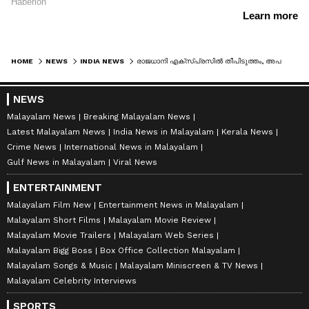
HOME
NEWS
INDIA NEWS
രാജധാനി എക്സ്പ്രസിൽ തീപിടുത്തം, അപകടം രാജസ്ഥാനിലെ കോട്ടയ്ക്ക് സമീപം, ആളപായമില്ലെന്ന് പ്രാഥമിക വിവരം
NEWS
Malayalam News
Breaking Malayalam News
Latest Malayalam News
India News in Malayalam
Kerala News
Crime News
International News in Malayalam
Gulf News in Malayalam
Viral News
ENTERTAINMENT
Malayalam Film New
Entertainment News in Malayalam
Malayalam Short Films
Malayalam Movie Review
Malayalam Movie Trailers
Malayalam Web Series
Malayalam Bigg Boss
Box Office Collection Malayalam
Malayalam Songs & Music
Malayalam Miniscreen & TV News
Malayalam Celebrity Interviews
SPORTS