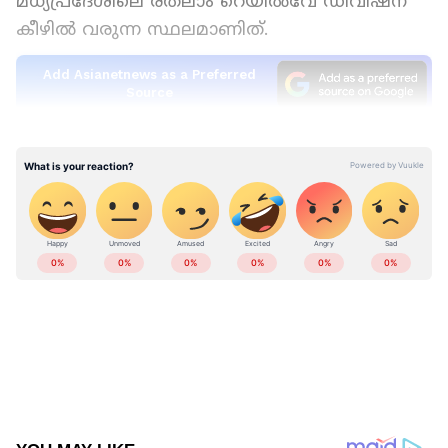
മധ്യപ്രദേശിലെ രത്‌ലാം റെയിൽവേ ഡിവിഷന്
കീഴിൽ വരുന്ന സ്ഥലമാണിത്.
Add Asianetnews as a Preferred
Source
രാജധാനി എക്സ്പ്രസിലെ എഞ്ചിൻ
കമ്പാർട്ട്‌മെന്റിലും ബി വൺ കോച്ചിലുമാണ്
തീപിടിത്തമുണ്ടായത്. 68 യാത്രക്കാരാണ് ബി
വൺ കോച്ചിൽ ഉണ്ടായിരുന്നത്. കനത്ത പുക
ഉയർന്നത് യാത്രക്കാർക്കിടയിൽ പരിഭ്രാന്തി
പരത്തി. പിന്നാലെ ട്രെയിൻ നിർത്തിയിടുകയും
യാത്രക്കാരെ സുരക്ഷിതമായി
പുറത്തെത്തിക്കുകയും ചെയ്തു. തീ
പടർന്നതിനെ തുടർന്ന് എഞ്ചിനും
തൊട്ടുപിന്നിലെ ബോഗിയും
വേർപെടുത്തിയതിനാൽ വലിയ ദുരന്തം