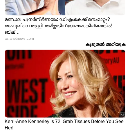
RECOMMENDED STORIES
തലസ്ഥാനത്ത് തന്നെ
ശരീരം തന്നെ കത്തിച്ചാലും
തുടരണം, മന്ത്രിമാർക്ക്
പിന്നോട്ടില്ല, ഞങ്ങൾ
പ്രധാനമന്ത്രിയുടെ കർശന
പറഞ്ഞത് മുഖ്യമന്ത്രിയും
നിർദേശം; നിർണായക
അംഗീകരിച്ചെന്ന് മുഹമ്മദ്
മന്ത്രിസഭാ യോഗം,
റിയാസ്; വന്ദേമാതരം
പുനഃസംഘടനയ്ക്ക്
വിവാദത്തിൽ പ്രതികരണം
സാധ്യത