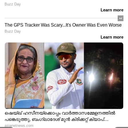
'പാകിസ്ഥാൻ ജാഗ്രതൈ,
'വിജയ് എന്താ 1009ാം
ഭീകരതയെ നേരിടാൻ
ദൈവമാണോ?'
ഞങ്ങൾ സജ്ജരാണ്';
പുതുച്ചേരിയിൽ
കാക്കി അണിഞ്ഞ്
സത്യപ്രതിജ്ഞക്കിടെ
കശ്മീരിലെ പെൺകരുത്ത്,
നാടകീയ രംഗങ്ങൾ,
പുതുതായി
ടിവികെ എംഎൽഎയെ
നിയമിക്കപ്പെട്ടത് 50ലേറെ
ശാസിച്ച് പ്രൊ ടെം
യുവതികൾ
സ്പീക്കർ
LATEST VIDEOS