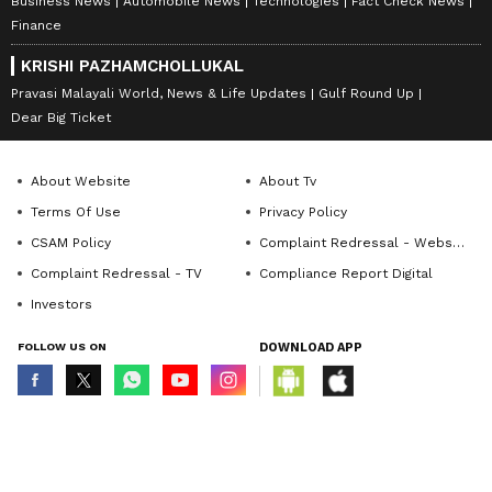
Business News
Automobile News
Technologies
Fact Check News
Finance
KRISHI PAZHAMCHOLLUKAL
Pravasi Malayali World, News & Life Updates
Gulf Round Up
Dear Big Ticket
About Website
About Tv
Terms Of Use
Privacy Policy
CSAM Policy
Complaint Redressal - Website
Complaint Redressal - TV
Compliance Report Digital
Investors
FOLLOW US ON
DOWNLOAD APP
© Copyright 2026 Asianxt Digital Technologies Private Limited (Formerly
known as Asianet News Media & Entertainment Private Limited) | All Rights
Reserved