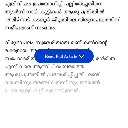
എലിവിഷം ഉപയോഗിച്ച് പല്ല് തേച്ചതിനെ
തുടര്‍ന്ന് നാല് കുട്ടികൾ ആശുപത്രിയിൽ.
തമിഴ്നാട് കടലൂർ ജില്ലയിലെ വിരുദാചലത്തിന്
സമീപമാണ് സംഭവം.
വിരുദാചലം സ്വദേശിയായ മണികണ്ഠന്റെ
മക്കളായ അനുഷ്ക , ബാലമിത്രൻ ,
Read Full Article
സഹോദരിയുടെ മക്കളായ ലാവണ്യ , രശ്മിത
എന്നിവരെ ആണ് ചിദംബരത്തെ
ആശുപത്രിയിൽ പ്രവേശിപ്പിച്ചത്. രണ്ട്
വയസിനും അഞ്ച് വയസിനും ഇടയിൽ
പ്രായമുള്ള കുട്ടികളാണ് ഇവർ.
കുട്ടികൾ രക്തം ഛർദിക്കുന്നത്
കണ്ടതോടെയാണ് അച്ഛനമ്മമാര്‍
LATEST VIDEOS