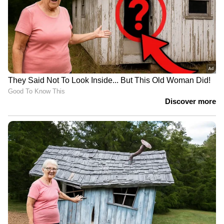
ശ്മശാനത്തിൽ ജോലി
ചെയ്യുകയാണ് സലീന