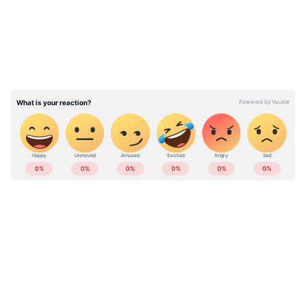
വിവരമറിയുന്നത്. ഉടൻ തന്നെ
അടുത്തുള്ള ആശുപത്രിയില്‍ കുട്ടികളെ
എത്തിക്കുകയായിരുന്നു. ശേഷം ഇവിടെ നിന്ന്
മെഡിക്കൽ കോളേജിലേക്കും കുട്ടികളെ മാറ്റി.
നിലവില്‍ മെഡിക്കല്‍ കോളേജില്‍
തീവ്രപരിചരണ വിഭാഗത്തിൽ ചികിത്സയിലാണ്
നാല് കുട്ടികളും.
ABOUT THE AUTHOR
Web Desk
WD
വിഷം (Visham)
Published :
May 26 2024, 04:21 PM IST
Follow Us