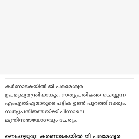
കർണാടകയിൽ ജി പരമേശ്വര
ഉപമുഖ്യമന്ത്രിയാകും. സത്യപ്രതിജ്ഞ ചെയ്യുന്ന
എംഎൽഎമാരുടെ പട്ടിക ഉടൻ പുറത്തിറക്കും.
സത്യപ്രതിജ്ഞയ്ക്ക് പിന്നാലെ
മന്ത്രിസഭായോഗവും ചേരും.
ബെം​ഗളൂരു: കർണാടകയിൽ ജി പരമേശ്വര