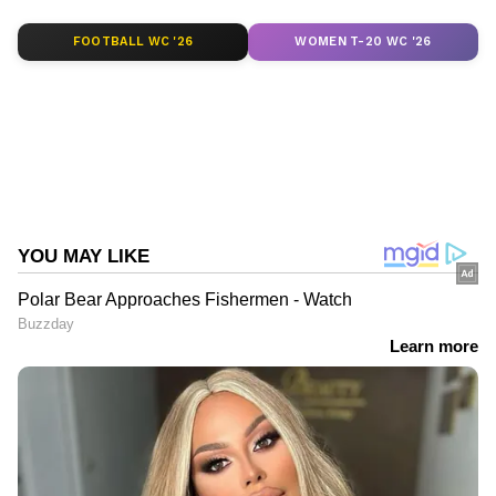
FOOTBALL WC '26
WOMEN T-20 WC '26
ABOUT THE AUTHOR
Aishwarya S Babu
AS
കർണാടക
Follow Us