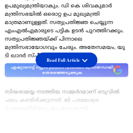
ഉപമുഖ്യമന്ത്രിയാകും. ഡി കെ ശിവകുമാർ
മന്ത്രിസഭയിൽ ഒരൊറ്റ ഉപ മുഖ്യമന്ത്രി
മാത്രമാണുള്ളത്. സത്യപ്രതിജ്ഞ ചെയ്യുന്ന
എംഎൽഎമാരുടെ പട്ടിക ഉടൻ പുറത്തിറക്കും.
സത്യപ്രതിജ്ഞയ്ക്ക് പിന്നാലെ
മന്ത്രിസഭായോഗവും ചേരും. അതേസമയം, യു
ടി ഖാദർ സ്പീക്കർ പദവി ഒഴിഞ്ഞു.
Read Full Article
ഏഷ്യാനെറ്റ് ന്യൂസ് പ്രധാന വാർത്താ സ്രോതസായി
തെരഞ്ഞെടുക്കുക
സിദ്ധരാമയ്യ നടത്തിയ സമ്മർദമാണ് ഒടുവിൽ
ഫലം കണ്ടിരിക്കുന്നത്. ജി പരമേശ്വര
മാത്രമായിരിക്കും ഉപ മുഖ്യമന്ത്രി.
മന്ത്രിസഭായോ​ഗത്തിൽ സുപ്രധാന പ്രഖ്യാപനം
ഉണ്ടാകുമെന്ന് സഹപ്രവർത്തകരോട് ഡി കെ
LATEST VIDEOS