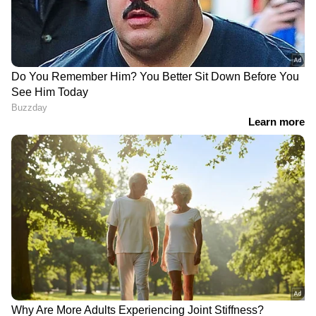
ശിക്ഷിക്കുന്നു,
പ്രതീക്ഷിച്ചത് തന്നെ
വാടകയ്ക്ക്
സംഭവിച്ചു; ബിജെപി
താമസിക്കുന്നതാണ് ഭേദം';
അധികാരത്തിലെത്തിയതിന്
മുംബൈയിൽ ഫ്ലാറ്റ്
പിന്നാലെ
വാങ്ങാൻ ശ്രമിച്ച
പതിനായിരത്തിലേറെ പേർ
യുവാവിന്‍റെ അനുഭവം
ബംഗ്ലാദേശിലേക്ക് പോയി
ചർച്ചയാകുന്നു
അയോധ്യ സംഭാവന തട്ടിപ്പ്:
വാരാണസിയിലെ
സംഭാവന നൽകിയവരും
ഗംഗാനദിക്ക് നടുവിൽ
എസ്ഐടിക്ക് മുന്നിലേക്ക്,
ബോട്ടിൽ 'തോന്ന്യവാസം',
വിശദമായ
പിടിച്ചകത്തിട്ട് പൊലീസ്,
മൊഴിയെടുക്കും
ചിക്കൻ പാകം
ചെയ്യുകയും ബിയർ
കുടിക്കുകയും ചെയ്ത 5
പേർ പിടിയിൽ