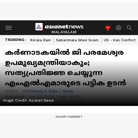
MALAYALAM
TRENDING :
Kerala Rain
Sabarimala Ghee Scam
US - Iran Conflict
കർണാടകയിൽ ജി പരമേശ്വര
ഉപമുഖ്യമന്ത്രിയാകും;
സത്യപ്രതിജ്ഞ ചെയ്യുന്ന
എംഎൽഎമാരുടെ പട്ടിക ഉടൻ
Author :
Aishwarya S Babu
|
News
Published :
Jun 03 2026, 11:49 AM IST
Image Credit:
Asianet News