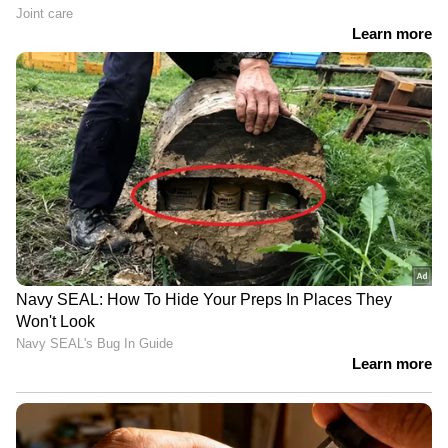
LATEST VIDEOS
ജലനിരപ്പ് കുറഞ്ഞെങ്കിലും ദുരിതം
ഒഴിയാതെ കുട്ടനാട്ടുകാര്‍; വെള്ളം
ഇറങ്ങാൻ ഇനിയും സമയമെടുക്കും
News@1PM | ഒരുമണി വാർത്ത
വിശദമായി | 08 August 2026