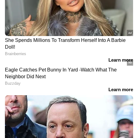
DOWNLOAD APP
RECOMMENDED STORIES
'സിസ്റ്റം സത്യസന്ധരെ
പശ്ചിമബംഗാളിൽ