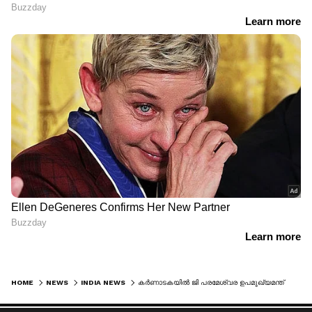
HOME
NEWS
INDIA NEWS
കർണാടകയിൽ ജി പരമേശ്വര ഉപമുഖ്യമന്ത്രിയാകും; സത്യപ്രതിജ്ഞ ചെയ്യുന്ന എംഎൽഎമാരുടെ പട്ടിക ഉടൻ