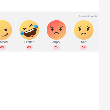
് തന്നെ? കോണ്‍ഗ്രസിന് സീറ്റ് കുറയുമെന്ന്