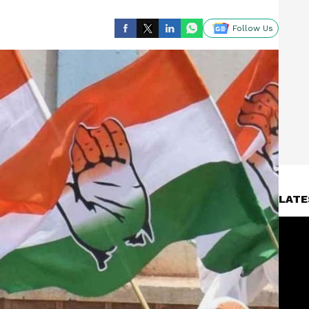
Follow Us
LATE