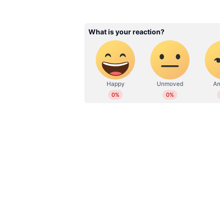
ABOUT THE AUTHOR
WD
Web Desk
Also Read:
ഗുജറാത്ത് ബിജെപിക്ക
എക്സിറ്റ് പോൾ ഫലങ്ങൾ