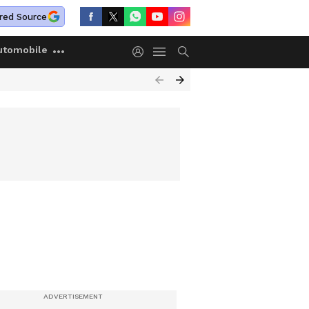
red Source
utomobile