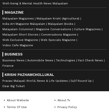
Well-being & Mental Health News Malayalam
MAGAZINE
Malayalam Magazines
Malayalam Krishi (Agriculture)
India Art Magazine Malayalam
Malayalam Books
Malayalam Columnist
Magazine Conversations
Culture Magazines
Malayalam Short Stories
Conversations Magazine
Web Exclusive Magazine
Web Specials Magazine
Video Cafe Magazine
BUSINESS
Business News
Automobile News
Technologies
Fact Check News
Finance
KRISHI PAZHAMCHOLLUKAL
Pravasi Malayali World, News & Life Updates
Gulf Round Up
Dear Big Ticket
About Website
About Tv
Terms Of Use
Privacy Policy