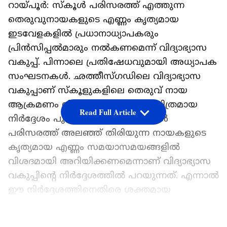
റായ്പൂർ: സ്കൂൾ പരിസരത്ത് എത്തുന്ന
തെരുവുനായകളുടെ എണ്ണം കൃത്യമായ
ഇടവേളകളിൽ പ്രധാനാധ്യാപകരും
പ്രിൻസിപ്പൽമാരും നൽകണമെന്ന് വിദ്യാഭ്യാസ
വകുപ്പ്. പിന്നാലെ പ്രതിഷേധവുമായി അധ്യാപക
സംഘടനകൾ. ഛത്തീസ്ഗ‍ഡിലെ വിദ്യാഭ്യാസ
വകുപ്പാണ് സ്കൂളുകളിലെ തെരുവ് നായ
ആക്രമണം നിയന്ത്രിക്കാനായി വിചിത്രമായ
Read Full Article
നിർദ്ദേശം പുറത്തിറക്കിയത്. സ്കൂൾ
പരിസരത്ത് അലഞ്ഞ് തിരിയുന്ന നായകളുടെ
കൃത്യമായ എണ്ണം സമയാസമയങ്ങളിൽ
വിശദമായി അറിയിക്കണമെന്നാണ് വിദ്യാഭ്യാസ
വകുപ്പിന്റെ നിർദ്ദേശത്തിൽ പറയുന്നത്. എന്നാൽ
ഈ നിർദ്ദേശത്തിനെതിരെ ശക്തമായ
പ്രതിഷേധമാണ് അധ്യാപക സംഘടനകൾ
ഉയ‍ർത്തിയിട്ടുള്ളത്.
LATEST VIDEOS