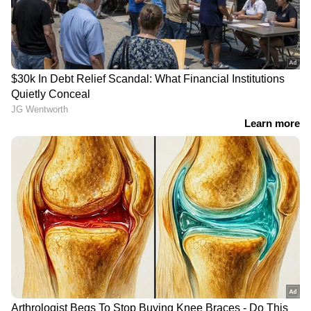
RECOMMENDED STORIES
ഏഷ്യാനെറ്റ് ന്യൂസ് ലൈവ് കാണാം
ബെം​ഗളൂരുവിൽ ബിജെപി
ട്രാഫിക് ജാമിൽ കുടുങ്ങിയ
എംഎൽഎയ്ക്ക് നേരേ
അഞ്ച് മിനുട്ട് ഓഫീസാക്കി;
മുട്ടയേറ്; സംഭവം കോൺ​
ബൈക്കിൽ ഇരുന്ന്
ഗ്രസ് ഓഫീസിന് മുന്നിലെ
ലാപ്ടോപ്പിൽ ജോലി, ചിത്രം
പ്രതിഷേധ മാർച്ചിനിടെ
കണ്ട് എന്ത് പറയണം
എന്നറിയാതെ സോഷ്യൽ
മീഡിയ