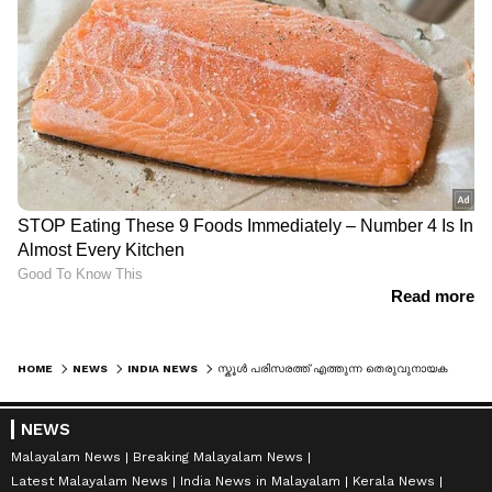
HOME
NEWS
INDIA NEWS
സ്കൂൾ പരിസരത്ത് എത്തുന്ന തെരുവുനായകളുടെ കണക്ക് പ്രധാന അധ്യാപകൻ നൽകണമെന്ന് ഉത്തരവ്, ഛത്തീസ്ഗ‍ഡിൽ പ്രതിഷേധം
NEWS
Malayalam News
Breaking Malayalam News
Latest Malayalam News
India News in Malayalam
Kerala News