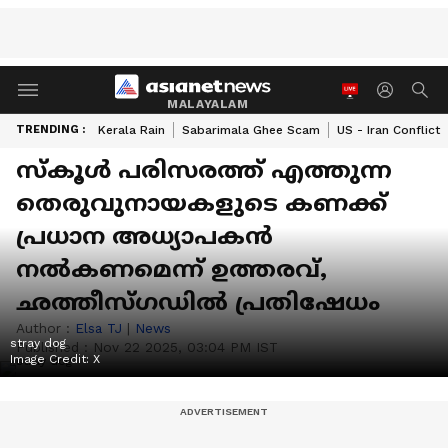
MALAYALAM
TRENDING :
Kerala Rain
Sabarimala Ghee Scam
US - Iran Conflict
സ്കൂൾ പരിസരത്ത് എത്തുന്ന
തെരുവുനായകളുടെ കണക്ക്
പ്രധാന അധ്യാപകൻ
നൽകണമെന്ന് ഉത്തരവ്,
ഛത്തീസ്ഗ‍ഡിൽ പ്രതിഷേധം
Author :
Elsa TJ
|
News
stray dog
Published :
Nov 22 2025, 03:04 PM IST
Image Credit:
X