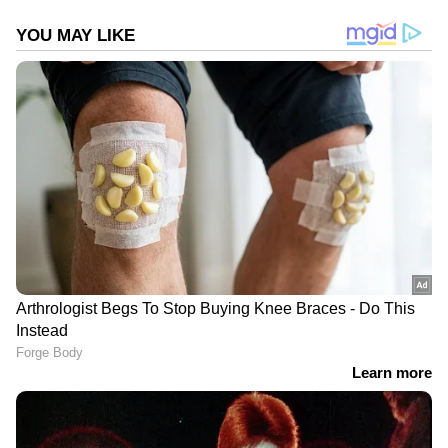
DOWNLOAD APP
ഇന്ത്യയിലെയും ലോകമെമ്പാടുമുള്ള എല്ലാ
India News
അറിയാൻ എപ്പോഴും ഏഷ്യാനെറ്റ്
ന്യൂസ് വാർത്തകൾ.
Malayalam News
തത്സമയ അപ്‌ഡേറ്റുകളും ആഴത്തിലുള്ള