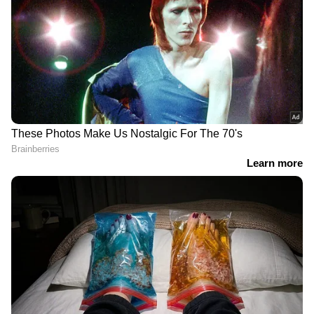
വിശകലനവും സമഗ്രമായ റിപ്പോർട്ടിംഗും —
എല്ലാം ഒരൊറ്റ സ്ഥലത്ത്. ഏത് സമയത്തും,
എവിടെയും വിശ്വസനീയമായ വാർത്തകൾ
ലഭിക്കാൻ
Asianet News Malayalam