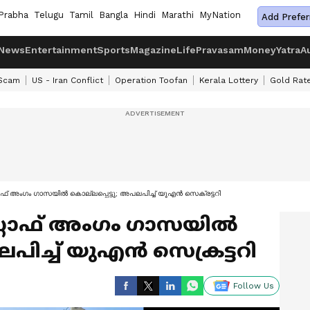
Prabha
Telugu
Tamil
Bangla
Hindi
Marathi
MyNation
Add Prefer
News
Entertainment
Sports
Magazine
Life
Pravasam
Money
Yatra
A
 Scam
US - Iran Conflict
Operation Toofan
Kerala Lottery
Gold Rat
ാഫ് അംഗം ഗാസയിൽ കൊല്ലപ്പെട്ടു; അപലപിച്ച് യുഎൻ സെക്രട്ടറി
്റ്റാഫ് അംഗം ഗാസയിൽ
ലപിച്ച് യുഎൻ സെക്രട്ടറി
Follow Us