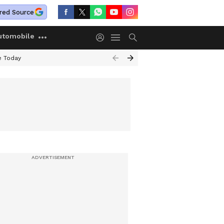
red Source
utomobile
e Today