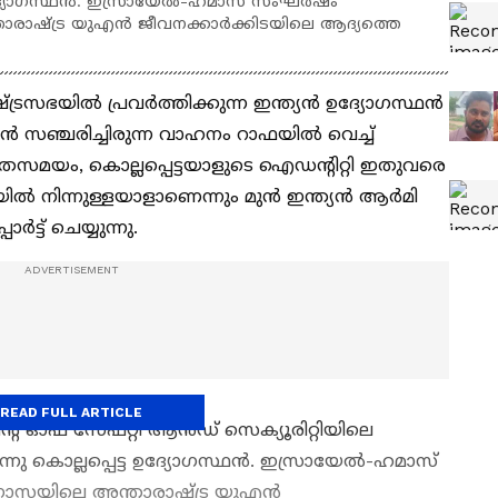
്ട ഉദ്യോ​ഗസ്ഥൻ. ഇസ്രായേൽ-ഹമാസ് സംഘർഷം
ാരാഷ്ട്ര യുഎൻ ജീവനക്കാർക്കിടയിലെ ആദ്യത്തെ
രസഭയിൽ പ്രവർത്തിക്കുന്ന ഇന്ത്യൻ ഉദ്യോഗസ്ഥൻ
ഥൻ സഞ്ചരിച്ചിരുന്ന വാഹനം റാഫയിൽ വെച്ച്
തേസമയം, കൊല്ലപ്പെട്ടയാളുടെ ഐഡൻ്റിറ്റി ഇതുവരെ
ഇന്ത്യയിൽ നിന്നുള്ളയാളാണെന്നും മുൻ ഇന്ത്യൻ ആർമി
്ട് ചെയ്യുന്നു.
READ FULL ARTICLE
ൻ്റ് ഓഫ് സേഫ്റ്റി ആൻഡ് സെക്യൂരിറ്റിയിലെ
്നു കൊല്ലപ്പെട്ട ഉദ്യോ​ഗസ്ഥൻ. ഇസ്രായേൽ-ഹമാസ്
ാസയിലെ അന്താരാഷ്ട്ര യുഎൻ