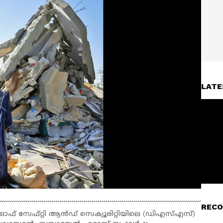
LATE
RECO
റ് ഓഫ് സേഫ്റ്റി ആൻഡ് സെക്യൂരിറ്റിയിലെ (ഡിഎസ്എസ്)