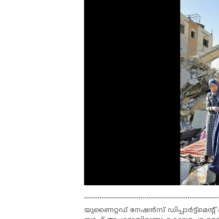
യുണൈറ്റഡ് നേഷൻസ് ഡിപ്പാർട്ട്‌മെൻ്