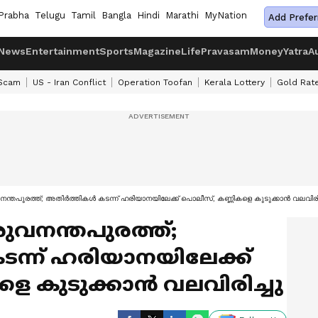
Prabha
Telugu
Tamil
Bangla
Hindi
Marathi
MyNation
Add Prefer
News
Entertainment
Sports
Magazine
Life
Pravasam
Money
Yatra
A
 Scam
US - Iran Conflict
Operation Toofan
Kerala Lottery
Gold Rat
ിരുവനന്തപുരത്ത്; അതിർത്തികൾ കടന്ന് ഹരിയാനയിലേക്ക് പൊലീസ്, കണ്ണികളെ കുടുക്കാൻ വലവിരിച
തിരുവനന്തപുരത്ത്;
ന്ന് ഹരിയാനയിലേക്ക്
ളെ കുടുക്കാൻ വലവിരിച്ചു