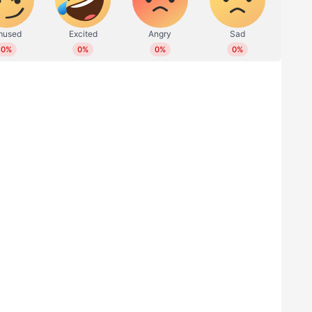
തിയ ഗൗതം ചൗഹാനും സുമിത്ത് എന്ന പേരിൽ
മാണ് കഴിഞ്ഞ ദിവസം പിടിയിലായത്. ഈ
്റ്റഡിയിലെടുത്തിരുന്നു. തിരുവനന്തപുരത്തെ 10
ാത്രം പരീക്ഷക്കെത്തിയത് 469 പേരായിരുന്നു.
േർക്കും പങ്കുണ്ടോ എന്നാണ് പൊലീസിന്റെ