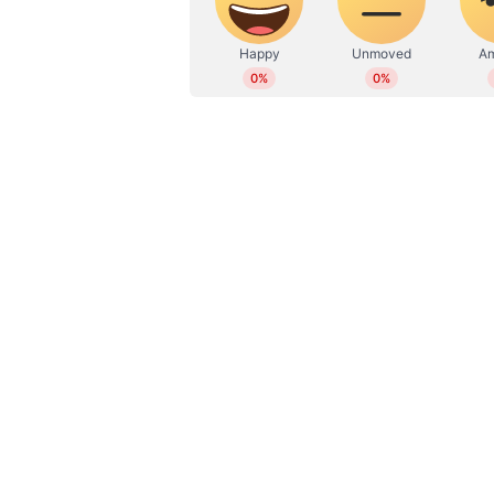
WD
Web Desk
സുനിൽ എന്ന പേരിൽ പരീക്ഷ എഴു
പരീക്ഷക്കെത്തിയ മനോജ് കുമാറു
സംഘത്തിലുള്ള മൂന്ന് പേരെ കൂടി കസ
സെൻററുകളിൽ ഹരിയാനയിൽ നിന്ന് മ
പിടിയിലാവർക്ക് പുറമെ കൂടുതൽ പ