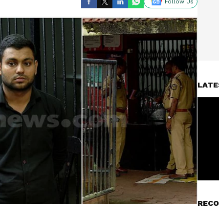
Follow Us
LATE
RECO