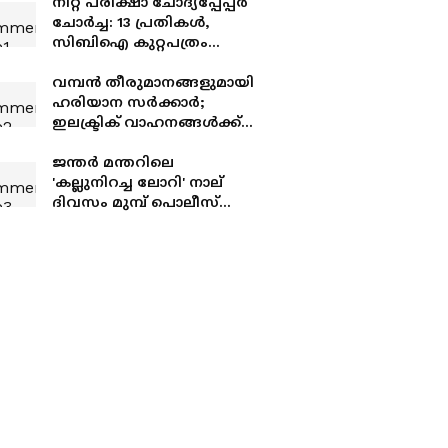
നീറ്റ് പരീക്ഷാ ചോദ്യപ്പേപ്പർ
ചോർച്ച: 13 പ്രതികൾ,
സിബിഐ കുറ്റപത്രം
സമർപ്പിച്ചു, കേസ് നാളെ
പ്രത്യേക ഫാസ്റ്റ് ട്രാക്ക്
വമ്പൻ തീരുമാനങ്ങളുമായി
കോടതി പരിഗണിക്കും
ഹരിയാന സര്‍ക്കാര്‍;
ഇലക്ട്രിക് വാഹനങ്ങൾക്ക്
100 ശതമാനം
നികുതിയിളവ്,
ജന്തർ മന്തറിലെ
അഗ്നിവീരർക്ക് 20
'കല്ലുനിറച്ച ലോറി' നാല്
ശതമാനം സംവരണം
ദിവസം മുമ്പ് പൊലീസ്
കസ്റ്റഡിയിലുണ്ടായിരുന്നത്;
ദില്ലി പോലീസിനെതിരെ
സിജെപിയുടെ ഗുരുതര
ആരോപണം