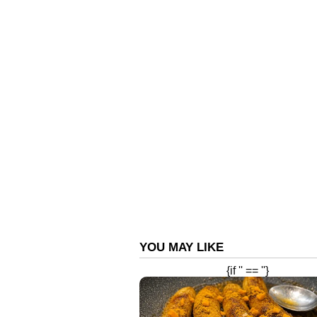
സംശയം. പിടിയിലാവരുടെ വിവരങ്
തട്ടിപ്പിന്റെ കൂടുതൽ കാര്യങ്ങള്‍
ഫോണിൽ പകർത്തി, ഫോൺ വഴി ആള
സംഘത്തിന് അയച്ചു കൊടുത്താണ് തട്
'ശാസ്ത്രം ജയിച്ചു, അന്ധവിശ്വാസ
ഐഎസ്ആർഒയ്ക്ക് ബിഗ് സല്യൂട്
ഏഷ്യാനെറ്റ് ന്യൂസ് വാർത്ത