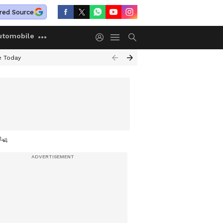
red Source
utomobile
e Today
്ചു